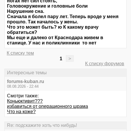
ногах нет сил стоять,
Головокружение и головные боли
Нарушение сна.
Сначала я болел пару лет. Теперь вроде у меня
прошло. Так началось у жены.
Что это может быть? ю К какому врачу
обратиться?
Мы еще и далеко от Краснодара живем в
станице. У нас и поликлинники то нет
К списку тем
1
>
К списку форумов
Интересные темы
forums-kuban.ru
08.08.2026 - 22:44
Смотри также:
Коньюктивит???
избавиться от операционного шрама
Что на коже?
Re: подскажите хоть что нибудь!