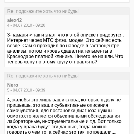
Re: подскажите хоть что нибудь!
alex42
4 - 04.07.2010 - 09:20
3-паманя > так и знал, что к этой описке придерутся.
Интернет через МТС флэш модем. Это сейчас есть
везде. Сам я проходил по наводке в гастроцентре
анализы, потом и кровь сдавал на гельменты в
Краснодаре платной клинике. Ничего не нашли. Что
теперь жену по этому кругу отправлять?
Re: подскажите хоть что нибудь!
Nero
5 - 04.07.2010 - 09:39
4, жалобы это лишь ваши слова, которые к делу не
пришьешь, это ваши субъективные описания
самочувствия, для постановки диагноза нужны:
осмотр,сто является объективными обследования
лабораторные, инструментальные и т.д. Вот только
когда у врача будут эти данные, тогда можно
говорить о чем то, а сейчас это так, потрещали.....