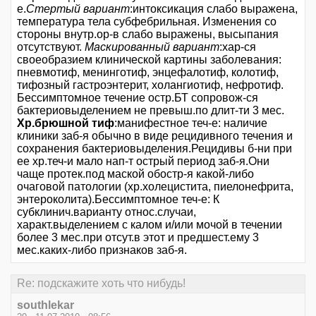
е.
Стертый вариант
:интоксикация слабо выражена,
температура тела субфебрильная. Изменения со
стороны внутр.ор-в слабо выражены, высыпания
отсутствуют.
Маскированный вариант
:хар-ся
своеобразием клинической картины заболевания:
пневмотиф, менинготиф, энцефалотиф, колотиф,
тифозный гастроэнтерит, холангиотиф, нефротиф.
Бессимптомное течение остр.БТ сопровож-ся
бактериовыделением не превыш.по длит-ти 3 мес.
Хр.брюшной тиф
:манифестное теч-е: наличие
клиники заб-я обычно в виде рецидивного течения и
сохранения бактериовыделения.Рецидивы б-ни при
ее хр.теч-и мало нап-т острый период заб-я.Они
чаще протек.под маской обостр-я какой-либо
очаговой патологии (хр.холецистита, пиелонефрита,
энтероколита).Бессимптомное теч-е: К
субклинич.варианту относ.случаи,
характ.выделением с калом и/или мочой в течении
более 3 мес.при отсут.в этот и предшест.ему 3
мес.каких-либо признаков заб-я.
Re: подскажите хоть что нибудь!
southlekar