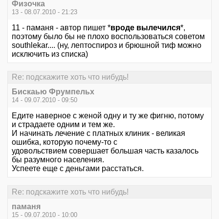
Физочка
13 - 08.07.2010 - 21:23
11 - паманя - автор пишет *
вроде вылечился
*,
поэтому было бы не плохо воспользоваться советом
southlekar.... (ну, лептоспироз и брюшной тиф можно
исключить из списка)
Re: подскажите хоть что нибудь!
Бискаью Фрумпельх
14 - 09.07.2010 - 09:50
Едите наверное с женой одну и ту же фигню, потому
и страдаете одним и тем же.
И начинать лечение с платных клиник - великая
ошибка, которую почему-то с
удовольствием совершает большая часть казалось
бы разумного населения.
Успеете еще с деньгами расстаться.
Re: подскажите хоть что нибудь!
паманя
15 - 09.07.2010 - 10:00