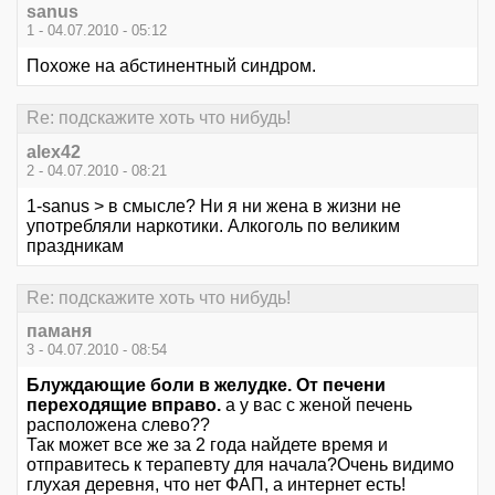
sanus
1 - 04.07.2010 - 05:12
Похоже на абстинентный синдром.
Re: подскажите хоть что нибудь!
alex42
2 - 04.07.2010 - 08:21
1-sanus > в смысле? Ни я ни жена в жизни не
употребляли наркотики. Алкоголь по великим
праздникам
Re: подскажите хоть что нибудь!
паманя
3 - 04.07.2010 - 08:54
Блуждающие боли в желудке. От печени
переходящие вправо.
а у вас с женой печень
расположена слево??
Так может все же за 2 года найдете время и
отправитесь к терапевту для начала?Очень видимо
глухая деревня, что нет ФАП, а интернет есть!