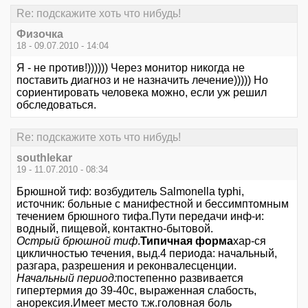
Re: подскажите хоть что нибудь!
Физочка
18 - 09.07.2010 - 14:04
Я - не против!)))))) Через монитор никогда не
поставить диагноз и не назначить лечение))))) Но
сориентировать человека можно, если уж решил
обследоваться.
Re: подскажите хоть что нибудь!
southlekar
19 - 11.07.2010 - 08:34
Брюшной тиф: возбудитель Salmonella typhi,
источник: больные с манифестной и бессимптомным
течением брюшного тифа.Пути передачи инф-и:
водный, пищевой, контактно-бытовой.
Острый брюшной тиф
.
Типичная форма
хар-ся
цикличностью течения, выд.4 периода: начальный,
разгара, разрешения и реконвалесценции.
Начальный период:
постепенно развивается
гипертермия до 39-40с, выраженная слабость,
анорексия.Имеет место т.ж.головная боль