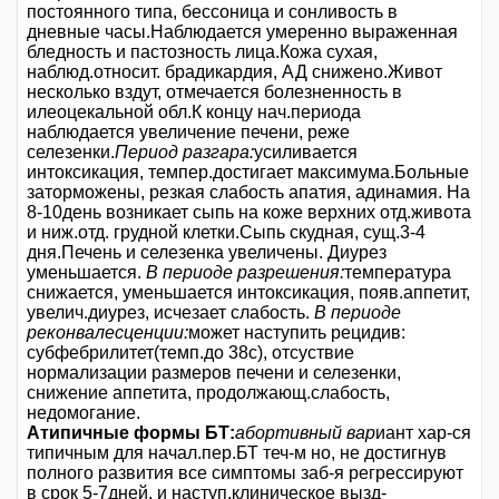
постоянного типа, бессоница и сонливость в
дневные часы.Наблюдается умеренно выраженная
бледность и пастозность лица.Кожа сухая,
наблюд.относит. брадикардия, АД снижено.Живот
несколько вздут, отмечается болезненность в
илеоцекальной обл.К концу нач.периода
наблюдается увеличение печени, реже
селезенки.
Период разгара:
усиливается
интоксикация, темпер.достигает максимума.Больные
заторможены, резкая слабость апатия, адинамия. На
8-10день возникает сыпь на коже верхних отд.живота
и ниж.отд. грудной клетки.Сыпь скудная, сущ.3-4
дня.Печень и селезенка увеличены. Диурез
уменьшается.
В периоде разрешения:
температура
снижается, уменьшается интоксикация, появ.аппетит,
увелич.диурез, исчезает слабость.
В периоде
реконвалесценции:
может наступить рецидив:
субфебрилитет(темп.до 38с), отсуствие
нормализации размеров печени и селезенки,
снижение аппетита, продолжающ.слабость,
недомогание.
Атипичные формы БТ:
абортивный вар
иант хар-ся
типичным для начал.пер.БТ теч-м но, не достигнув
полного развития все симптомы заб-я регрессируют
в срок 5-7дней. и наступ.клиническое вызд-