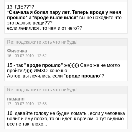
13, ГДЕ????
*
Сначала я болел пару лет. Теперь вроде у меня
прошло
* и *
вроде вылечился
* вы не находите что
это разные вещи???
если лечиллся , то чем и от чего??
Re: подскажите хоть что нибудь!
Физочка
16 - 09.07.2010 - 12:52
15 - так
"вроде прошло"
же)))))) Само же не могло
пройти?))))) ИМХО, конечно
Автор, вы лечились, если "
вроде прошло
"?
Re: подскажите хоть что нибудь!
паманя
17 - 09.07.2010 - 12:58
16, давайте голову не будем ломать., если у человека
болит и ему плохо, то он идет к врачам, а тут видимо
все не так плохо...