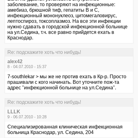
заболевание, то проверяют на инфекционные:
амебиаз, брюшной тиф, гепатиты В и С,
инфекционный мононуклеоз, цитомегаловирус,
лептоспироз, токсоплазмоз. На все эти инфекции
нужно сдавать в городской инфекционной больнице
на ул.Седина, т.ч. все равно прийдется ехать в
Краснодар.
Re: подскажите хоть что нибудь!
alex42
8 - 04.07.2010 - 15:37
7-southlekar > мы же не против ехать в Кр-р. Просто
прашивали с кого начинать. Вот уточните пож-та
адрес "инфекционной больнице на ул.Седина".
Re: подскажите хоть что нибудь!
LLLK
9 - 06.07.2010 - 10:28
Специализированная клиническая инфекционная
больница Краснодар, ул. Седина, 204