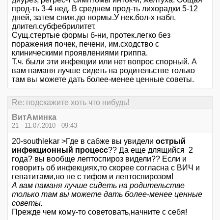
прод-ть 3-4 нед. В среднем прод-ть лихорадки 5-12
дней, затем сниж.до нормы.У нек.бол-х набл.
длител.субфебрилитет.
Сущ.стертые формы б-ни, протек.легко без
поражения почек, печени, им.сходство с
клиническими проявлениями гриппа.
Т.ч. были эти инфекции или нет вопрос спорный. А
вам паманя лучше сидеть на родительстве только
там вы можете дать более-менее ценные советы.
Re: подскажите хоть что нибудь!
ВитАминка
21 - 11.07.2010 - 09:43
20-southlekar >Где в сабже вы увидели
острый
инфекционный процесс
?? Да еще длящийся 2
года? вы вообще лептоспироз видели?? Если и
говорить об инфекциях,то скорее согласна с ВИЧ и
гепатитами,но не с тифом и лептоспирозом!
А вам паманя лучше сидеть на родительстве
только там вы можете дать более-менее ценные
советы.
Прежде чем кому-то советовать,начните с себя!