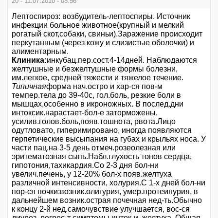
20 - 11.07.2010 - 08:56
Лептоспироз: возбудитель-лептоспиры. Источник
инфекции больное животное(крупный и мелкий
рогатый скот,собаки, свиньи).Заражение происходит
перкутанным (через кожу и слизистые оболочки) и
алиментарным.
Клиника:
инкубац.пер.сост.4-14дней. Наблюдаются
желтушные и безжелтушные формы болезни,
им.легкое, средней тяжести и тяжелое течение.
Типичная
форма нач.остро и хар-ся пов-м
темпер.тела до 39-40с, гол.боль, резкие боли в
мышцах,особенно в икроножных. В послед.дни
интоксик.нарастает-бол-е заторможены,
усилив.голов.боль,появ.тошнота, рвота.Лицо
одутловато, гиперимировано, иногда появляются
герпетические высыпания на губах и крыльях носа. У
части пац.на 3-5 день отмеч.розеолезная или
эритематозная сыпь.Набл.глухость тонов сердца,
гипотония,тахикардия.Со 2-3 дня бол-ни
увелич.печень, у 12-20% бол-х появ.желтуха
различной интенсивности, холурия.С 1-х дней бол-ни
пор-ся почки:возник.олигурия, умер.протеинурия, в
дальнейшем возник.острая почечная нед-ть.Обычно
к концу 2-й нед.самочувствие улучшается, вос-ся
диурез, регрес-т симптомы инток-и, желтуха. Общая