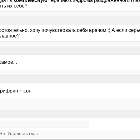
одят в
комплексную
терапию синдрома раздражённого глаза
ть их себе?
стоятельно, хочу почувствовать себя врачом :) А если серь
главное?
самое...
ирифрин + сон