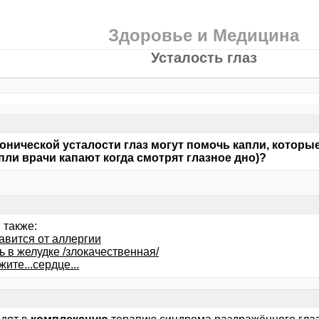
Здоровье и Медицина
Усталость глаз
онической усталости глаз могут помочь капли, котор
апли врачи капают когда смотрят глазное дно)?
 также:
авится от аллергии
 в желудке /злокачественная/
ите...сердце...