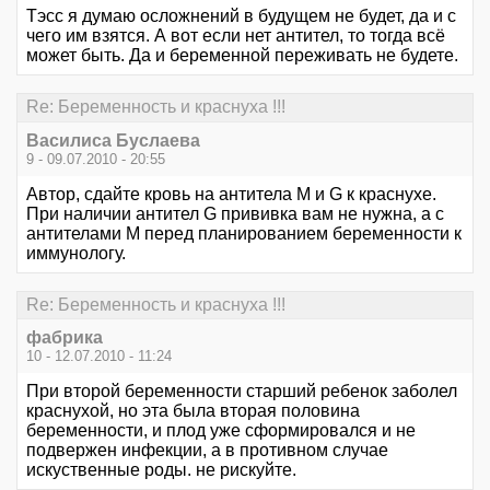
Тэсс я думаю осложнений в будущем не будет, да и с
чего им взятся. А вот если нет антител, то тогда всё
может быть. Да и беременной переживать не будете.
Re: Беременность и краснуха !!!
Василиса Буслаева
9 - 09.07.2010 - 20:55
Автор, сдайте кровь на антитела M и G к краснухе.
При наличии антител G прививка вам не нужна, а с
антителами M перед планированием беременности к
иммунологу.
Re: Беременность и краснуха !!!
фабрика
10 - 12.07.2010 - 11:24
При второй беременности старший ребенок заболел
краснухой, но эта была вторая половина
беременности, и плод уже сформировался и не
подвержен инфекции, а в противном случае
искуственные роды. не рискуйте.