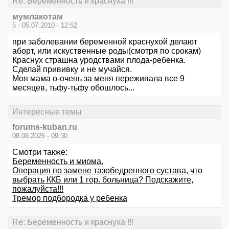
Re: Беременность и краснуха !!!
мумлакотам
5 - 05.07.2010 - 12:52
при заболевании беременной краснухой делают
аборт, или искуственные роды(смотря по срокам)
Краснух страшна уродствами плода-ребенка.
Сделай прививку и не мучайся.
Моя мама о-очень за меня переживала все 9
месяцев, тьфу-тьфу обошлось...
Интересные темы
forums-kuban.ru
08.08.2026 - 09:30
Смотри также:
Беременность и миома.
Операция по замене тазобедренного сустава, что
выбрать ККБ или 1 гор. больница? Подскажите,
пожалуйста!!!
Тремор подбородка у ребенка
Re: Беременность и краснуха !!!