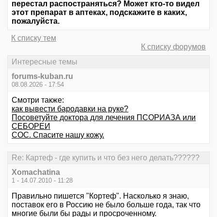
перестал распостраняться? Может кто-то видел
этот препарат в аптеках, подскажите в каких,
пожалуйста.
К списку тем
К списку форумов
Интересные темы
forums-kuban.ru
08.08.2026 - 17:54
Смотри также:
как вывести бародавки на руке?
Посоветуйте доктора для лечения ПСОРИАЗА или
СЕБОРЕИ
СОС. Спасите нашу кожу.
Re: Картеф - где купить и что без него делать??????
Xomachatina
1 - 14.07.2010 - 11:28
Правильно пишется "Кортеф". Насколько я знаю,
поставок его в Россию не было больше года, так что
многие были бы рады и просроченному.