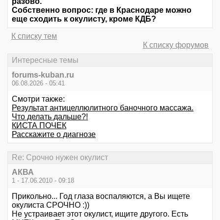
разово.
Собственно вопрос: где в Краснодаре можно
еще сходить к окулисту, кроме КДБ?
К списку тем
К списку форумов
Интересные темы
forums-kuban.ru
06.08.2026 - 05:41
Смотри также:
Результат антицеллюлитного баночного массажа.
Что делать дальше?!
КИСТА ПОЧЕК
Расскажите о диагнозе
Re: Срочно нужен окулист
АКВА
1 - 17.06.2010 - 09:18
Прикольно... Год глаза воспаляются, а Вы ищете
окулиста СРОЧНО :))
Не устраивает этот окулист, ищите другого. Есть