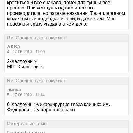
краситься и все сначала, поменяла тушь и все
прошло. При чем тушь одного и того же
производителя, но разные названия. Т.е. аллергеном
может быть и подводка, и тени, и даже крем. Мне
повезло я сразу угадала в чем дело.
Re: Срочно нужен окулист
АКВА
4 - 17.06.2010 - 11:00
2-Хэллоуин >
МНТК или Три З.
Re: Срочно нужен окулист
линка
5 - 17.06.2010 - 11:14
0-Хэллоуин >микрохирургия глаза клиника им.
Федорова, там хорошие врачи
Интересные темы
forums-kuban.ru