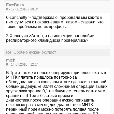
ЁжеВика
8 - 17.06.2010 - 19:04
6-Lanchetty > подтверждаю, пробовали мы как-то к
ним сунуться с покрасневшим глазом - сказали, что
такие проблемы не их профиль.
2-Хэллоуин >Автор, а на инфекции наподобие
респираторного хламидиоза проверялись?
Re: Срочно нужен окулист
mich
9 - 14.07.2010 - 12:24
В Три-з так же и невсех оперируют.пришлось ехать в
МНТК.платить пришлось повторно за
обследование.а в конечном итоге сделали в краевой
больнице.дедушке 80лет сложнаная операция вывих
хрускалика.зрение 0,1.на будущее теперь есть с чем
сравнить. В Три-з быстрый прием и
диагностика.после операции нужно прихадить
нескодько раз в месяц для диагностики.МНТК
первичный прием можно потерять полдня после
операции пребывание платно в стационарке 3-7