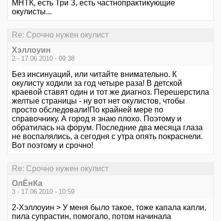
МНТК, есть Три З, есть частнопрактикующие
окулисты...
Re: Срочно нужен окулист
Хэллоуин
2 - 17.06.2010 - 09:38
Без инсинуаций, или читайте внимательно. К
окулисту ходили за год четыре раза! В детской
краевой ставят один и тот же диагноз. Перешерстила
желтые страницы - ну вот нет окулистов, чтобы
просто обследовали!По крайней мере по
справочнику. А город я знаю плохо. Поэтому и
обратилась на форум. Последние два месяца глаза
не воспалялись, а сегодня с утра опять покраснели.
Вот поэтому и срочно!
Re: Срочно нужен окулист
ОлЁнКа
3 - 17.06.2010 - 10:59
2-Хэллоуин > У меня было такое, тоже капала капли,
пила супрастин, помогало, потом начинала