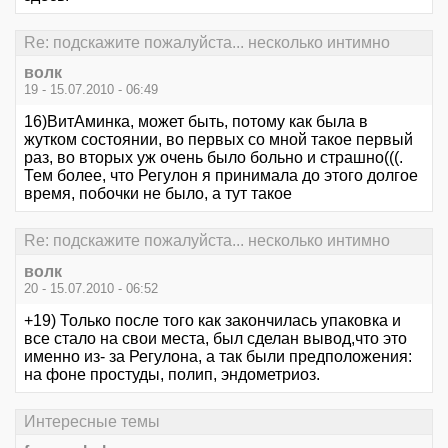
Re: подскажите пожалуйста... несколько интимно
волк
19 - 15.07.2010 - 06:49
16)ВитАминка, может быть, потому как была в
жутком состоянии, во первых со мной такое первый
раз, во вторых уж очень было больно и страшно(((.
Тем более, что Регулон я принимала до этого долгое
время, побочки не было, а тут такое
Re: подскажите пожалуйста... несколько интимно
волк
20 - 15.07.2010 - 06:52
+19) Только после того как закончилась упаковка и
все стало на свои места, был сделан вывод,что это
именно из- за Регулона, а так были предположения:
на фоне простуды, полип, эндометриоз.
Интересные темы