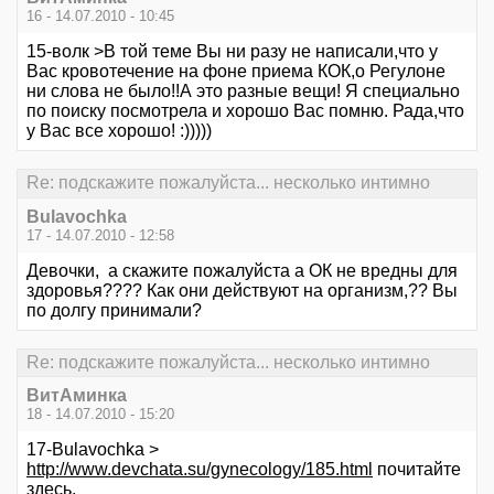
16 - 14.07.2010 - 10:45
15-волк >В той теме Вы ни разу не написали,что у
Вас кровотечение на фоне приема КОК,о Регулоне
ни слова не было!!А это разные вещи! Я специально
по поиску посмотрела и хорошо Вас помню. Рада,что
у Вас все хорошо! :)))))
Re: подскажите пожалуйста... несколько интимно
Bulavochka
17 - 14.07.2010 - 12:58
Девочки, а скажите пожалуйста а ОК не вредны для
здоровья???? Как они действуют на организм,?? Вы
по долгу принимали?
Re: подскажите пожалуйста... несколько интимно
ВитАминка
18 - 14.07.2010 - 15:20
17-Bulavochka >
http://www.devchata.su/gynecology/185.html
почитайте
здесь.