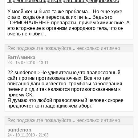
http://orthomed.ru/pms.php?id=library.enlight.00030
У моей жены была та же проблема... Но еще хуже
стало, когда она перестала их пить... Ведь это
ГОРМОНАЛЬНЫЕ препараты, причём химические. А
это вторжение в организм инородного тела, что он
очень не любит...
Re: подскажите пожалуйста... несколько интимно
ВитАминка
23 - 15.07.2010 - 13:11
22-sundenon >Не удивительно,что православный
сайт против противозачаточных! Все что там
описанно,давно известно, тромбозы,заболевания
печени и т.д.и так являются противопоказанием к
приему ОК.
Я думаю,что любой православный человек скорее
предпочтет контрацепцию,чем аборт.
Re: подскажите пожалуйста... несколько интимно
sundenon
24 - 10.11.2010 - 21:03