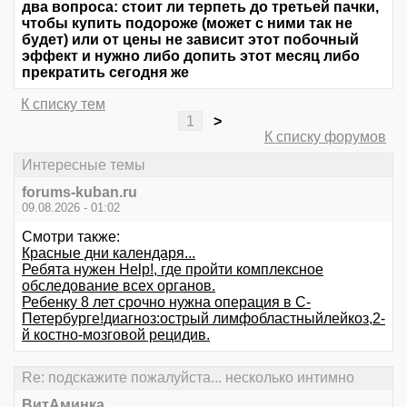
два вопроса: стоит ли терпеть до третьей пачки,
чтобы купить подороже (может с ними так не
будет) или от цены не зависит этот побочный
эффект и нужно либо допить этот месяц либо
прекратить сегодня же
К списку тем
1
>
К списку форумов
Интересные темы
forums-kuban.ru
09.08.2026 - 01:02
Смотри также:
Красные дни календаря...
Ребята нужен Help!, где пройти комплексное
обследование всех органов.
Ребенку 8 лет срочно нужна операция в С-
Петербурге!диагноз:острый лимфобластныйлейкоз,2-
й костно-мозговой рецидив.
Re: подскажите пожалуйста... несколько интимно
ВитАминка