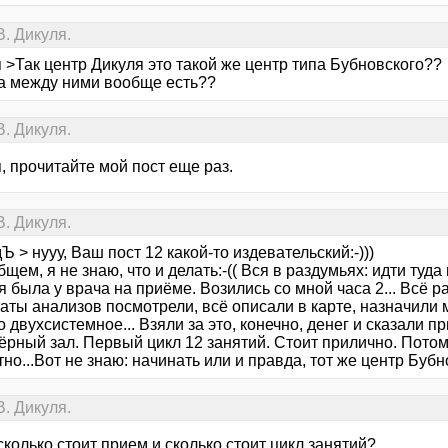
. Дикуля.
 >Так центр Дикуля это такой же центр типа Бубновского??
а между ними вообще есть??
. Дикуля.
, прочитайте мой пост еще раз.
. Дикуля.
Ъ > нууу, Ваш пост 12 какой-то издевательский:-)))
бщем, я не знаю, что и делать:-(( Вся в раздумьях: идти туд
 была у врача на приёме. Возились со мной часа 2... Всё р
таты анализов посмотрели, всё описали в карте, назначили
о двухсистемное... Взяли за это, конечно, денег и сказали п
рный зал. Первый цикл 12 занятий. Стоит прилично. Потом 
но...Вот не знаю: начинать или и правда, тот же центр Бубно
. Дикуля.
сколько стоит прием и сколько стоит цикл занятий?