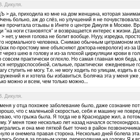
. Дикуля.
дЪ > да, приходила ко мне на дом женщина, которая занима
Очень больно, аж до слёз, но улучшений я не почувствовала:-
оже прочитала отзывы в Инете о центре Дикуля в Москве. В
и "на ноги становятся" и возвращается интерес к жизни. Да
> нет, у меня голова не болит вообще. Нууу, изредка, прост
ого нормального человека. Снимаю обычным цитрамоном ил
 (как по-простому мне объясняют доктора-неврологи) из-за
ут через шею в голову и из-за плохой циркуляции крови в г
о совсем практически оглохло. Но самая главная моя беда,
ься нетрудоспособной, сильные, практически ежедневные г
гу ступить не могу. Т.е. не могу ходить по улицам, ездить в 
ружений я и хотела бы избавиться. Болячка эта у меня уже 
ько можно и всем, чем только можно...
. Дикуля.
у меня у отца похожее заболевание было, даже сознание по
орошо, что с маленькой скоростью, себя и машину не повре
ваю, что грыжа была. Я тогда не в Краснодаре жил, а потом
ему. У меня тоже несколько лет назад начался остеохондро
игрались и она мне пяткой бьет точно в район позвоночника
нуло и онемела правая сторона. Несколько дней болела эта
лись боли в за правым ухом, переходящие на голову. Я к в