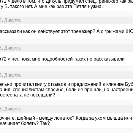
72 > дело в том, что Дикуль придумал спец.тренажёр как р
у Б. такого нет. А мне как раз эта Петля нужна.
. Дикуля.
рассказали как он действует этот тренажер? А с грыжами Ш
. Дикуля.
72 > нет, пока мне подробностей таких не рассказывали
. Дикуля.
ельно прочитал книгу отзывов и предложений в клинике Бу
ания: специалистам спасибо, боли не прошли, но настроени
а остеопата не посещали?
. Дикуля.
очните, шейный - между лопаток? Когда за ухом мышца или 
начинает болеть? Так?