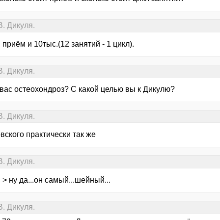
. Дикуля.
 приём и 10тыс.(12 занятий - 1 цикл).
. Дикуля.
 вас остеохондроз? С какой целью вы к Дикулю?
. Дикуля.
вского практически так же
. Дикуля.
> ну да...он самый...шейный...
. Дикуля.