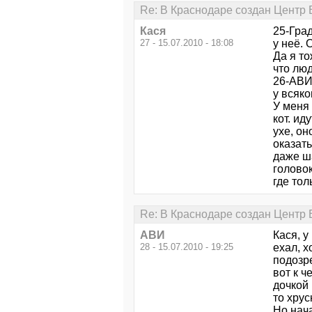
Re: В Краснодаре создан Центр В
Кася
25-Гра
27 - 15.07.2010 - 18:08
у неё. 
Да я т
что люд
26-АВИ 
у всяк
У меня
кот. ид
ухе, он
оказат
даже ша
головок
где тол
Re: В Краснодаре создан Центр В
АВИ
Кася, 
28 - 15.07.2010 - 19:25
ехал, х
подозре
вот к ч
дочкой 
то хрус
Но нача