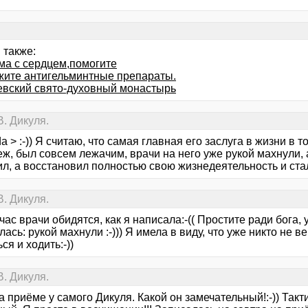
 также:
ма с сердцем,помогите
жите антигельминтные препараты.
вский свято-духовный монастырь
. Дикуля.
da > :-)) Я считаю, что самая главная его заслуга в жизни в т
ж, был совсем лежачим, врачи на него уже рукой махнули, а
ил, а восстановил полностью свою жизнедеятельность и ста
. Дикуля.
час врачи обидятся, как я написала:-(( Простите ради бога,
ась: рукой махнули :-))) Я имела в виду, что уже никто не в
ся и ходить:-))
. Дикуля.
 приёме у самого Дикуля. Какой он замечательный!:-)) Так