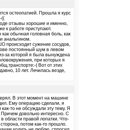
ется остеопатией. Прошла я курс
((
роде отзывы хорошие и именно,
же к работе приступают.
о как обычная головная боль, как
и анальгином.
 ШО происходит сужение сосудов,
олове постоянный шум в левом
 из-за которой я была вынуждена
оловокружения, при которых я
общ.транспорте:-( Вот от этих
давно, 10 лет. Лечилась везде,
терял. В этот момент на машине
дил. Ему операцию сделали, я
 как-то не обсуждали эту тему. Я
з. Причем довольно интересно. С
 в области правой лопатки. Что-
 сторона, потом как-то прошло.
рачам ходить не люблю, спросил