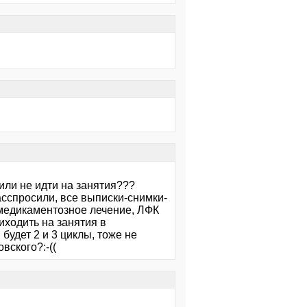
а или не идти на занятия???
асспросили, все выписки-снимки-
 медикаментозное лечение, ЛФК
риходить на занятия в
будет 2 и 3 циклы, тоже не
вского?:-((