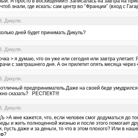
ый. Я просто в восхищении!!! Записалась на завтра на приё
 чтоб знали, где искать: сам центр во "Франции" (вход с Гага
. Дикуля.
колько дней будет принимать Дикуль?
. Дикуля.
чка > я думаю, что он уже или сегодня или завтра улетает. 
рачи с завтрашнего дня. А он прилетит опять месяца через 4
. Дикуля.
-отличный предприниматель.Даже на своей беде умудрился 
жно сказать? РЕСПЕКТ!!!
. Дикуля.
Ъ >А мне кажется, что, если человек смог додуматься до т
беды и жить полноценной жизнью и после этого помогает д
, пусть даже и за деньги, то что в этом плохого? Или в н
но
?