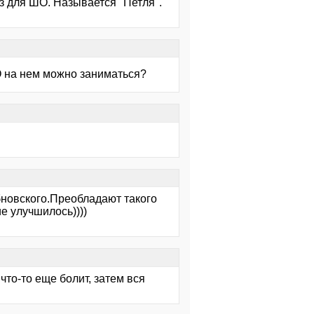
аз для ШО. Называется "Петля".
О на нем можно заниматься?
бновского.Преобладают такого
е улучшилось))))
что-то еще болит, затем вся