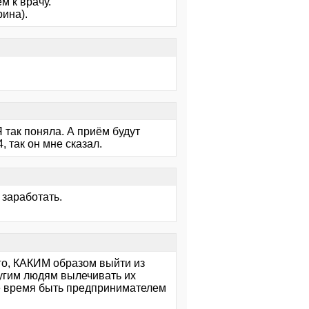
м к врачу.
рина).
Я так поняла. А приём будут
, так он мне сказал.
заработать.
ого, КАКИМ образом выйти из
ругим людям вылечивать их
аше время быть предпринимателем