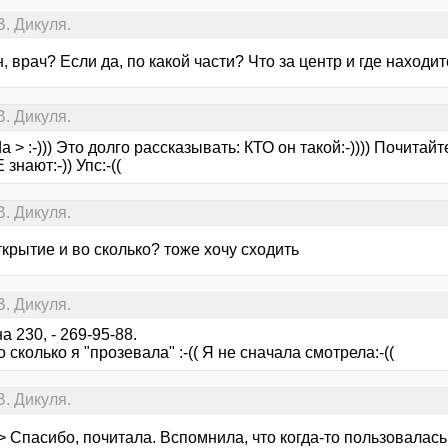
. Дикуля.
н, врач? Если да, по какой части? Что за центр и где находи
. Дикуля.
da > :-))) Это долго рассказывать: КТО он такой:-)))) Почитайт
 знают:-)) Упс:-((
. Дикуля.
ткрытие и во сколько? тоже хочу сходить
. Дикуля.
а 230, - 269-95-88.
о сколько я "прозевала" :-(( Я не сначала смотрела:-((
. Дикуля.
> Спасибо, почитала. Вспомнила, что когда-то пользовалась