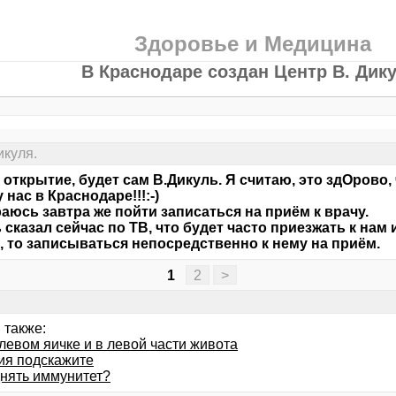
Здоровье и Медицина
В Краснодаре создан Центр В. Дику
икуля.
 открытие, будет сам В.Дикуль. Я считаю, это здОрово,
 нас в Краснодаре!!!:-)
аюсь завтра же пойти записаться на приём к врачу.
 сказал сейчас по ТВ, что будет часто приезжать к нам
, то записываться непосредственно к нему на приём.
1
2
>
 также:
левом яичке и в левой части живота
ия подскажите
днять иммунитет?