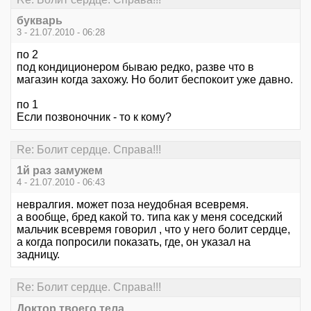
букварь
3 - 21.07.2010 - 06:28
по 2
под кондиционером бываю редко, разве что в
магазин когда захожу. Но болит беспокоит уже давно.
по 1
Если позвоночник - то к кому?
Re: Болит сердце. Справа!!!
1й раз замужем
4 - 21.07.2010 - 06:43
невралгия. может поза неудобная всевремя.
а вообще, бред какой то. типа как у меня соседский
мальчик всевремя говорил , что у него болит сердце,
а когда попросили показать, где, он указал на
задницу.
Re: Болит сердце. Справа!!!
Доктор твоего тела