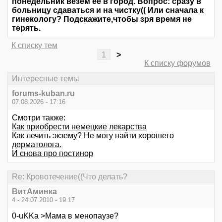
понедельник везем ее в город. Вопрос: сразу в
больницу сдаваться и на чистку(( Или сначала к
гинекологу? Подскажите,чтобы зря время не
терять.
К списку тем
1
>
К списку форумов
Интересные темы
forums-kuban.ru
07.08.2026 - 17:16
Смотри также:
Как приобрести немецкие лекарства
Как лечить экзему? Не могу найти хорошего
дерматолога.
И снова про постинор
Re: Кровотечение((Что делать?
ВитАминка
4 - 24.07.2010 - 19:17
0-uKKa >Мама в менопаузе?