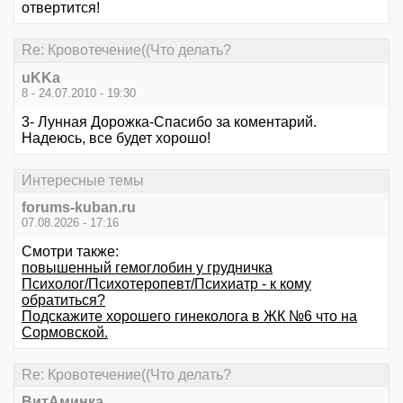
отвертится!
Re: Кровотечение((Что делать?
uKKa
8 - 24.07.2010 - 19:30
3- Лунная Дорожка-Спасибо за коментарий.
Надеюсь, все будет хорошо!
Интересные темы
forums-kuban.ru
07.08.2026 - 17:16
Смотри также:
повышенный гемоглобин у грудничка
Психолог/Психотеропевт/Психиатр - к кому
обратиться?
Подскажите хорошего гинеколога в ЖК №6 что на
Сормовской.
Re: Кровотечение((Что делать?
ВитАминка