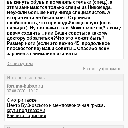
выкинуть обувь и поменять стельки (спец.), а
этим занимаются только спецы из Никомеда.
Неужели больше нету нигде специалистов. А
вторая нога не беспокоит. Странная
особенность, что при ходьбе ещё хруст (не в
пальцах). Ну вот как-то так. Может мне ещё к кому
врачу сходить... или Ваши советы: к какому
доктору обратиться?Что это может быть?
Размер ноги (если это важно 45 продольное
плоскостопие) Ваши советы... Спасибо всем
заранее за внимание и советы.
К списку тем
К списку форумов
Интересные темы
forums-kuban.ru
07.08.2026 - 10:17
Смотри также:
Центр Бубновского и межпозвоночная грыжа.
круги под глазами
Клиника Гармония