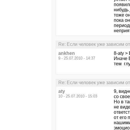
появили
нибудь 
тоже о
пока он
период
неприя
Re: Если человек уже зависим от 
ankhen
8-aty >
9 - 25.07.2010 - 14:37
Иначе В
тем глу
Re: Если человек уже зависим от 
aty
9, вид
10 - 25.07.2010 - 15:03
со сво
Но в та
не виде
ответст
от его 
нашими
эмоцио