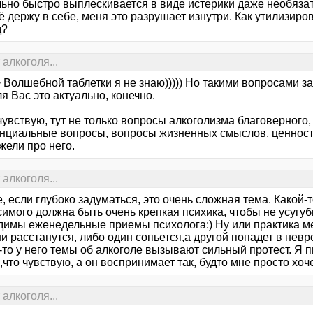
льно быстро выплескивается в виде истерики даже необязат
ё держу в себе, меня это разрушает изнутри. Как утилизиро
д?
алкоголя...
 > Волшебной таблетки я не знаю))))) Но такими вопросами
я Вас это актуально, конечно.
увствую, тут не только вопросы алкоголизма благоверного,
енциальные вопросы, вопросы жизненных смыслов, ценносте
жели про него.
алкоголя...
 если глубоко задуматься, это очень сложная тема. Какой-т
имого должна быть очень крепкая психика, чтобы не усугуб
димы еженедельные приемы психолога:) Ну или практика ме
и расстанутся, либо один сопьется,а другой попадет в нев
-то у него темы об алкоголе вызывают сильный протест. Я 
,что чувствую, а он воспринимает так, будто мне просто хоч
алкоголя...