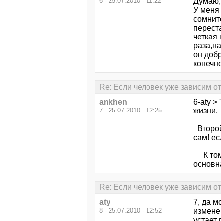
6 - 25.07.2010 - 11:22
Думаю,
У меня 
сомните
переста
четкая 
раза,н
он добр
конечно
Re: Если человек уже зависим от 
ankhen
6-aty >
7 - 25.07.2010 - 12:25
жизни.
Второй 
сам! ес
К тому
основна
Re: Если человек уже зависим от 
aty
7, да м
8 - 25.07.2010 - 12:52
изменен
устает 