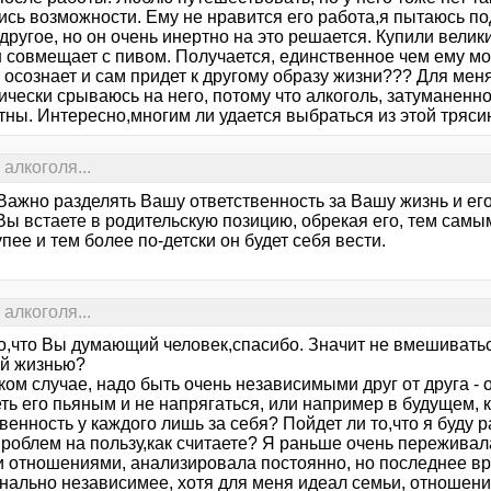
сь возможности. Ему не нравится его работа,я пытаюсь под
другое, но он очень инертно на это решается. Купили велики
н совмещает с пивом. Получается, единственное чем ему мо
 осознает и сам придет к другому образу жизни??? Для меня
ически срываюсь на него, потому что алкоголь, затуманенн
тны. Интересно,многим ли удается выбраться из этой тряс
алкоголя...
 Важно разделять Вашу ответственность за Вашу жизнь и его
ы встаете в родительскую позицию, обрекая его, тем самым
пее и тем более по-детски он будет себя вести.
алкоголя...
но,что Вы думающий человек,спасибо. Значит не вмешивать
ей жизнью?
ком случае, надо быть очень независимыми друг от друга - о
ть его пьяным и не напрягаться, или например в будущем, 
венность у каждого лишь за себя? Пойдет ли то,что я буду 
проблем на пользу,как считаете? Я раньше очень переживала
 отношениями, анализировала постоянно, но последнее вр
нально независимее, хотя для меня идеал семьи, отношений