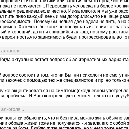
 хорошие психоаналитики или занятия чем-то вроде йоги мо
пока не получается... Переводить человека на более крепк
льным решением,если честно. Из-за алкоголя мы уже расста
л пить пиво каждый день и мы догорились,что не чаще раза
необходимость. Почему бы нельзя две недели не пить, а на
апример. Хотелось бы конечно послушать истории со счастл
ый и хороший, да и ни спившийся алкаш, поэтому расстават
 вероятность,что зависимость будет прогрессировать,вот эт
алкоголя...
 Тогда актуально встает вопрос об альтернативных варианта
вопрос состоит в том, что ни Вы, ни психологи не смогут 
ли захочет, с помощью тех же специалистов и пр, но только е
 же акцентироваться на симптоме(ежедневном употреблени
я проблема. И Ваш контроль здесь может только все усугуб
алкоголя...
ои попытки объяснить, что и без пива можно жить обычно з
ии образа жизни тоже не получается - я звала его с собой з
после работы. Люблю путешествовать, но у него тоже нет т