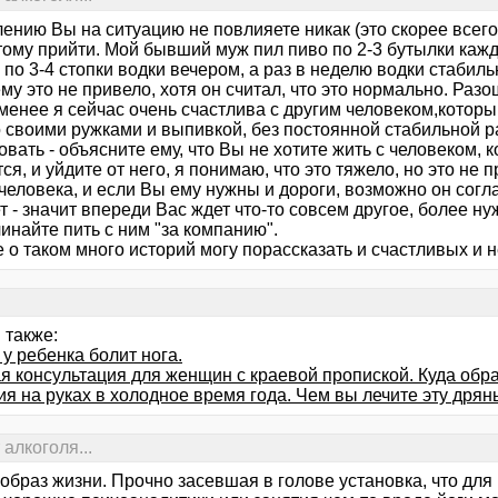
ению Вы на ситуацию не повлияете никак (это скорее всего
тому прийти. Мой бывший муж пил пиво по 2-3 бутылки кажд
по 3-4 стопки водки вечером, а раз в неделю водки стабиль
у это не привело, хотя он считал, что это нормально. Разо
менее я сейчас очень счастлива с другим человеком,который
о своими ружками и выпивкой, без постоянной стабильной р
вать - объясните ему, что Вы не хотите жить с человеком,
ся, и уйдите от него, я понимаю, что это тяжело, но это не 
человека, и если Вы ему нужны и дороги, возможно он согл
т - значит впереди Вас ждет что-то совсем другое, более 
чинайте пить с ним "за компанию".
о таком много историй могу порассказать и счастливых и н
 также:
 у ребенка болит нога.
я консультация для женщин с краевой пропиской. Куда обр
я на руках в холодное время года. Чем вы лечите эту дрян
алкоголя...
 образ жизни. Прочно засевшая в голове установка, что дл