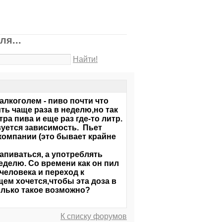
ля...
Найти!
алкоголем - пиво почти что
ть чаще раза в неделю,но так
ра пива и еще раз где-то литр.
вуется зависимость. Пьет
 компании (это бывает крайне
апиваться, а употреблять
еделю. Со времени как он пил
человека и переход к
ем хочется,чтобы эта доза в
лько такое возможно?
К списку форумов