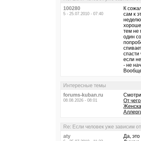
100280
К сожал
5 - 25.07.2010 - 07:40
сам к э
неделю 
хорошем
тем не 
один с
попробо
спивает
спасти 
если не
- не на
Вообще 
Интересные темы
forums-kuban.ru
Смотри
08.08.2026 - 08:01
От чего
Женска
Аллерги
Re: Если человек уже зависим от 
aty
Да, это