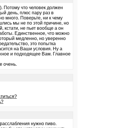
). Потому что человек должен
ый день, плюс пару раз в
но много. Поверьте, ни к чему
шлись мы не по этой причине, но
, кстати, не пьет вообще а он
аботы. Единственное, что можно
 который медленно, но уверенно
предательство, это попытка
асится на Ваши условия. Ну а
нужное и подходящее Вам. Главное
е очень.
атиться?
ь?
я расслабления нужно пиво.