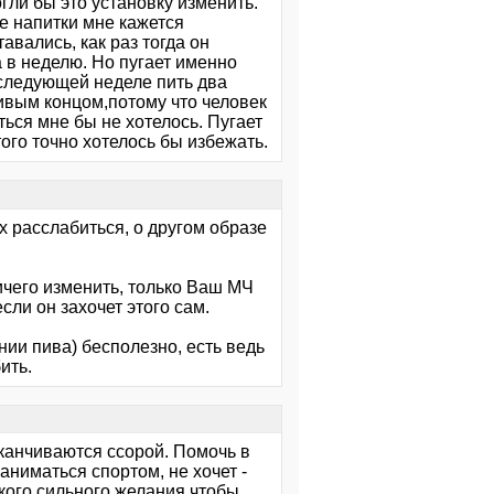
гли бы это установку изменить.
ие напитки мне кажется
вались, как раз тогда он
 в неделю. Но пугает именно
 следующей неделе пить два
ивым концом,потому что человек
ься мне бы не хотелось. Пугает
ого точно хотелось бы избежать.
х расслабиться, о другом образе
ничего изменить, только Ваш МЧ
сли он захочет этого сам.
и пива) бесполезно, есть ведь
ить.
аканчиваются ссорой. Помочь в
аниматься спортом, не хочет -
акого сильного желания,чтобы