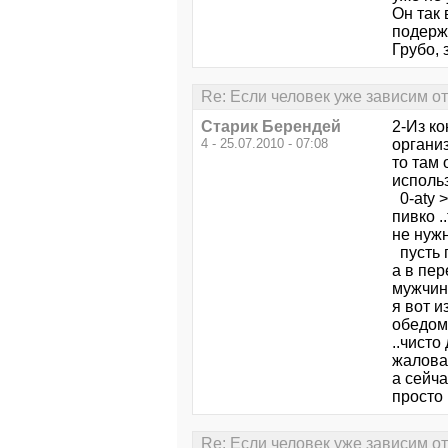
Он так 
подержи
Грубо, 
Re: Если человек уже зависим от 
Старик Берендей
2-Из ко
4 - 25.07.2010 - 07:08
организ
то там 
использ
0-aty >
пивко .
не нужн
пусть п
а в пер
мужчи
я вот и
обедом
..чисто
жалова
а сейча
просто 
Re: Если человек уже зависим от 