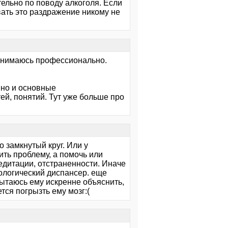
ельно по поводу алкоголя. Если
вать это раздражение никому не
 занимаюсь профессионально.
 но и основные
й, понятий. Тут уже больше про
о замкнутый круг. Или у
ить проблему, а помочь или
дитации, отстраненности. Иначе
рологический диспансер. еще
пытаюсь ему искренне объяснить,
ется погрызть ему мозг:(