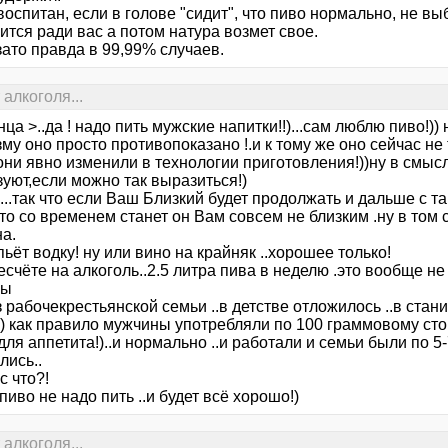
воспитан, если в голове "сидит", что пиво нормально, не в
тся ради вас а потом натура возмет свое.
зато правда в 99,99% случаев.
алкоголя...
нца >..да ! надо пить мужские напитки!!)...сам люблю пиво!))
му оно просто противопоказано !.и к тому же оно сейчас не т
они явно изменили в технологии приготовления!))ну в смыс
уют,если можно так выразиться!)
...так что если Ваш Близкий будет продолжать и дальше с 
.то со временем станет он Вам совсем не близким .ну в том
а.
ьёт водку! ну или вино на крайняк ..хорошее только!
есчёте на алкоголь..2.5 литра пива в неделю .это вообще не
ны
з рабочекрестьянской семьи ..в детстве отложилось ..в стан
) как правило мужчины употребляли по 100 граммовому ст
 для аппетита!)..и нормально ..и работали и семьи были по 5-
лись..
с что?!
пиво не надо пить ..и будет всё хорошо!)
алкоголя...