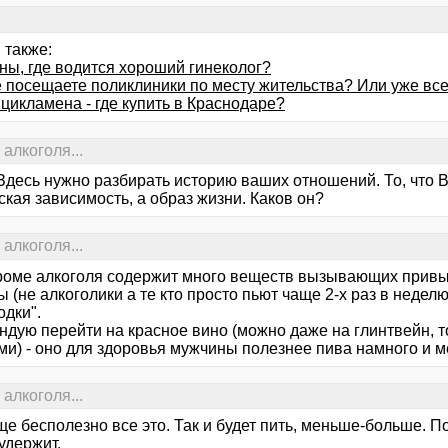
 также:
ы, где водится хороший гинеколог?
 посещаете поликлиники по месту жительства? Или уже вс
цикламена - где купить в Краснодаре?
алкоголя...
 Здесь нужно разбирать историю ваших отношений. То, что В
кая зависимость, а образ жизни. Каков он?
алкоголя...
роме алкоголя содержит много веществ вызывающих привык
 (не алкоголики а те кто просто пьют чаще 2-х раз в недел
одки".
дую перейти на красное вино (можно даже на глинтвейн, то
ми) - оно для здоровья мужчины полезнее пива намного и 
алкоголя...
е бесполезно все это. Так и будет пить, меньше-больше. П
удержит.