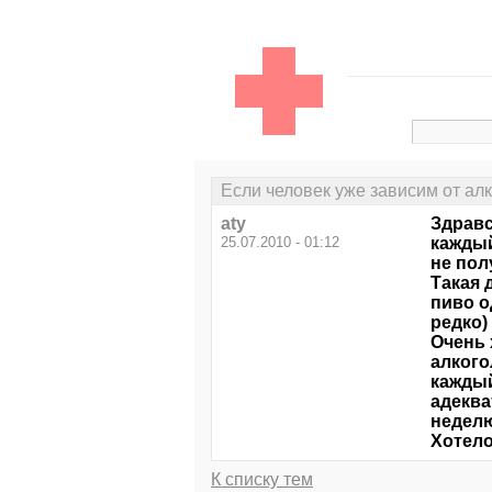
Если человек уже зависим от алко
aty
Здравс
25.07.2010 - 01:12
каждый
не пол
Такая 
пиво о
редко)
Очень 
алкого
каждый
адеква
неделю
Хотел
К списку тем