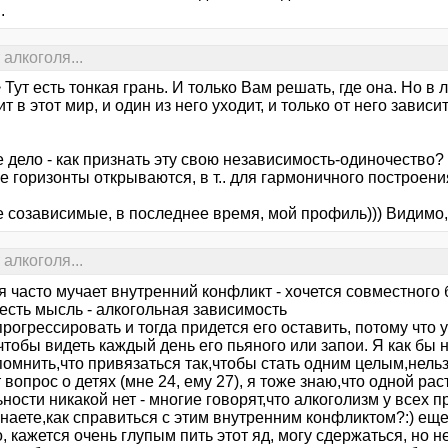
.
алкоголя...
> Тут есть тонкая грань. И только Вам решать, где она. Но 
т в этот мир, и один из него уходит, и только от него зависит
 дело - как признать эту свою независимость-одиночество?
е горизонты открываются, в т.. для гармоничного построен
 созависимые, в последнее время, мой профиль))) Видимо,
алкоголя...
я часто мучает внутренний конфликт - хочется совместного 
есть мысль - алкогольная зависимость
рогрессировать и тогда придется его оставить, потому что
тобы видеть каждый день его пьяного или запои. Я как бы 
помнить,что привязаться так,чтобы стать одним целым,нел
 вопрос о детях (мне 24, ему 27), я тоже знаю,что одной рас
ности никакой нет - многие говорят,что алкоголизм у всех п
знаете,как справиться с этим внутренним конфликтом?:) ещ
, кажется очень глупым пить этот яд, могу сдержаться, но н