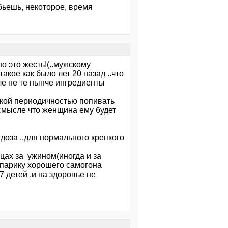
ыбьешь, некоторое, время
 но это жесть!(..мужскому
акое как было лет 20 назад ..что
ле не те нынче ингредиенты
такой периодичностью попивать
 смысле что женщина ему будет
 доза ..для нормального крепкого
ицах за ужином(иногда и за
опарику хорошего самогона
7 детей .и на здоровье не