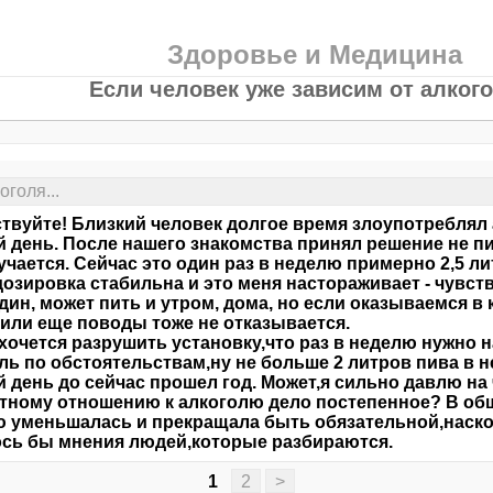
Здоровье и Медицина
Если человек уже зависим от алкого
голя...
твуйте! Близкий человек долгое время злоупотреблял 
 день. После нашего знакомства принял решение не пи
учается. Сейчас это один раз в неделю примерно 2,5 лит
дозировка стабильна и это меня настораживает - чувст
дин, может пить и утром, дома, но если оказываемся в
 или еще поводы тоже не отказывается.
хочется разрушить установку,что раз в неделю нужно н
ль по обстоятельствам,ну не больше 2 литров пива в н
 день до сейчас прошел год. Может,я сильно давлю на 
тному отношению к алкоголю дело постепенное? В общ
 уменьшалась и прекращала быть обязательной,наско
ось бы мнения людей,которые разбираются.
1
2
>