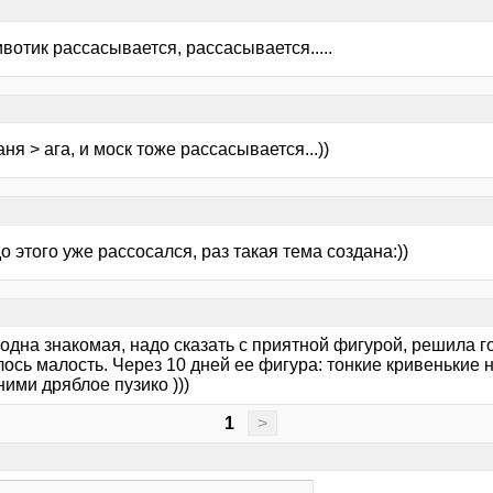
ивотик рассасывается, рассасывается.....
ня > ага, и моск тоже рассасывается...))
до этого уже рассосался, раз такая тема создана:))
одна знакомая, надо сказать с приятной фигурой, решила г
ось малость. Через 10 дней ее фигура: тонкие кривенькие 
ими дряблое пузико )))
1
>