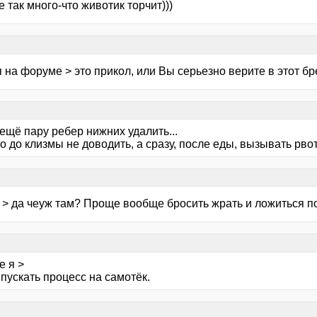
 так много-что животик торчит)))
 на форуме > это прикол, или Вы серьезно верите в этот бр
ещё пару ребер нижних удалить...
 до клизмы не доводить, а сразу, после еды, вызывать рвот
 > да чеуж там? Проще вообще бросить жрать и ложиться п
е я >
пускать процесс на самотёк.