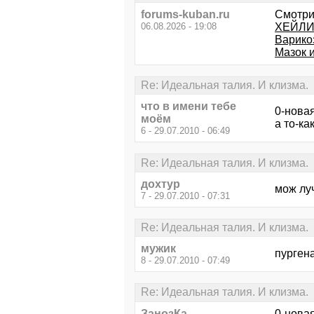
forums-kuban.ru
Смотри
06.08.2026 - 19:08
ХЕЙЛИ
Варико
Мазок и
Re: Идеальная талия. И клизма.
что в имени тебе
0-новая
моём
а то-ка
6 - 29.07.2010 - 06:49
Re: Идеальная талия. И клизма.
дохтур
мож луч
7 - 29.07.2010 - 07:31
Re: Идеальная талия. И клизма.
мужик
пургена
8 - 29.07.2010 - 07:49
Re: Идеальная талия. И клизма.
ЗанозКа
0-новая