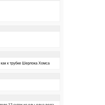
 как к трубке Шерлока Хомса
лоде 12 суток из еды одна вода