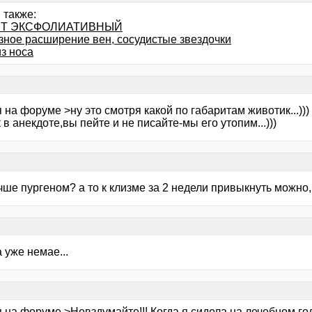
 также:
Т ЭКСФОЛИАТИВНЫЙ
зное расширение вен, сосудистые звездочки
з носа
 на форуме >ну это смотря какой по габаритам животик...)))
к в анекдоте,вы пейте и не писайте-мы его утопим...)))
ше пургеном? а то к клизме за 2 недели привыкнуть можно,
 уже немае...
 на форуме >Невздумайте!!! Когда я сидела на лечебном го