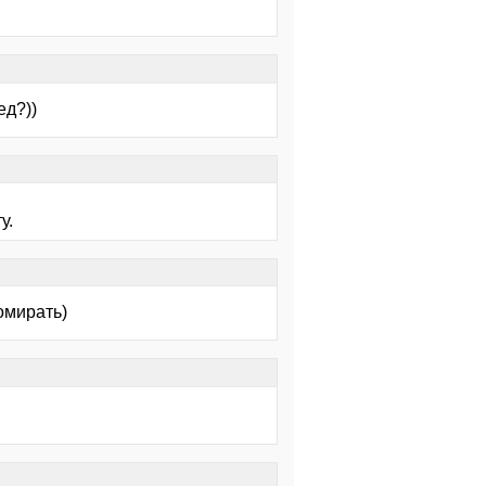
ед?))
у.
омирать)