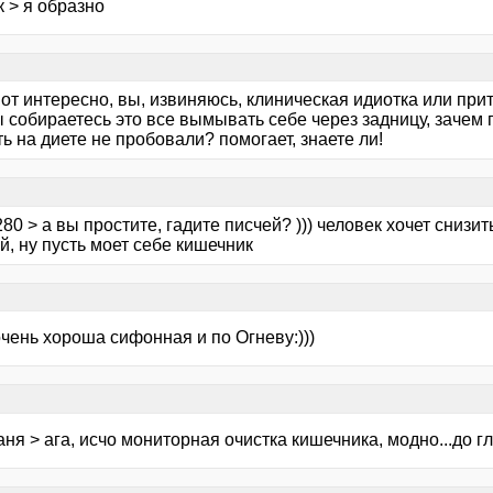
 > я образно
от интересно, вы, извиняюсь, клиническая идиотка или прит
ы собираетесь это все вымывать себе через задницу, зачем
ь на диете не пробовали? помогает, знаете ли!
80 > а вы простите, гадите писчей? ))) человек хочет снизи
, ну пусть моет себе кишечник
очень хороша сифонная и по Огневу:)))
ня > ага, исчо мониторная очистка кишечника, модно...до глан