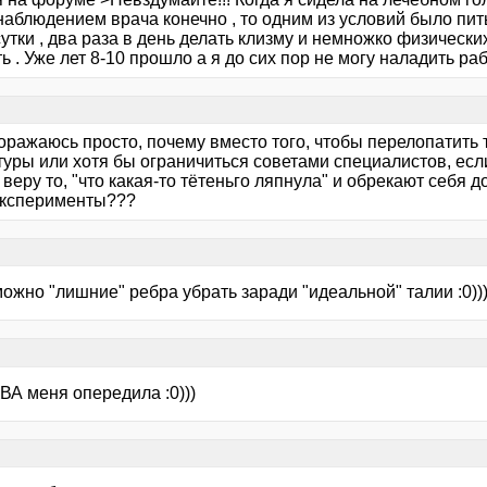
 наблюдением врача конечно , то одним из условий было пит
сутки , два раза в день делать клизму и немножко физическ
ь . Уже лет 8-10 прошло а я до сих пор не могу наладить ра
поражаюсь просто, почему вместо того, чтобы перелопатить
туры или хотя бы ограничиться советами специалистов, есл
 веру то, "что какая-то тётеньго ляпнула" и обрекают себя
эксперименты???
ожно "лишние" ребра убрать заради "идеальной" талии :0))
ВА меня опередила :0)))