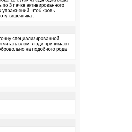
ь по 3 пачке активированного
их упражнений чтоб кровь
боту кишечника .
 тонну специализированной
и читать влом, люди принимают
 добровольно на подобного рода
)