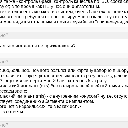
я та же - контроль брака, контроль качества по ISO, сроки с
вуют, в то время как НЕ у нас они обязательны.
ке сегодня есть множество систем, очень близких по цене 
м все что требуется от прогнозируемой по качеству систем
ы мне видится странным и почти случайным "пришел-увидел
ьно?
зал, что импланты не приживаются?
ьно?
сибо,большое. немного разъяснили картину.наверно выберу 
его зависит - будет установлен имплант сразу после удалени
 верхняя четверка.мне 29 лет. хотелось бы сразу.
раильский имплант (mis) без полированной шейки? вычитала
ассасывается.
ильский имплант (mis) - с внутренним конусом? ну т.е. отсутс
ствует соединению абатмента с имплантом.
ого нет в израильских ,то в каких есть?
 за ответы.
ьно?