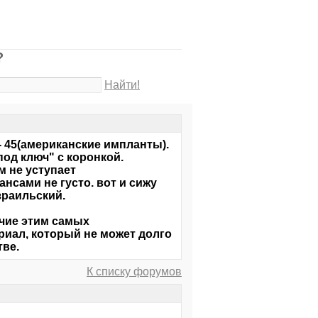
?
Найти!
- 45(американские импланты).
"под ключ" с коронкой.
м не уступает
нсами не густо. вот и сижу
зраильский.
чие этим самых
риал, который не может долго
тве.
К списку форумов