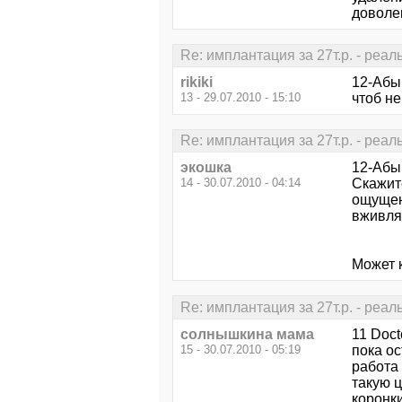
доволен
Re: имплантация за 27т.р. - реал
rikiki
12-Абыр
13 - 29.07.2010 - 15:10
чтоб не
Re: имплантация за 27т.р. - реал
экошка
12-Абы
14 - 30.07.2010 - 04:14
Скажит
ощущени
вживля
Может к
Re: имплантация за 27т.р. - реал
солнышкина мама
11 Doct
15 - 30.07.2010 - 05:19
пока о
работа 
такую ц
коронки