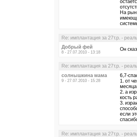
остаетс
отсутст
На рын
имеющи
систем
Re: имплантация за 27т.р. - реал
Добрый фей
Он ска
8 - 27.07.2010 - 13:18
Re: имплантация за 27т.р. - реал
солнышкина мама
6,7-спа
9 - 27.07.2010 - 15:28
1. от ч
месяца?
2. а из
кость р
3. изра
способ
если эт
спасибо
Re: имплантация за 27т.р. - реал