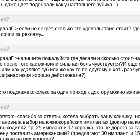
, даже цвет подобрали как у настоящего зубика :-)
ьно?
валГ > если не секрет, сколько это удовольствие стоит? где
 сочли за рекламу...
ьно?
рвалГ >напишите пожалуйста где делали и сколько стоит-н
е после того как вживили сильная боль чувствуется?И еще 
ям-как удаляют зуб или же как то по другому и хоть раз чу
ли(анастезия хорошо действовала?)
то подскажет,сколько за один приход к доктору,можно вжив
ьно?
orstom- спасибо за ответы. хотела выбрать вашу клинику, но
становила выбор на южнокорейских имплантах (доктор на ко
выходит 42 т.р. 25 имплант и 17 коронка. это не дорого за 
ену поставить американский? (предлагают 30 имплант и 15 
 такие на них дорогие?