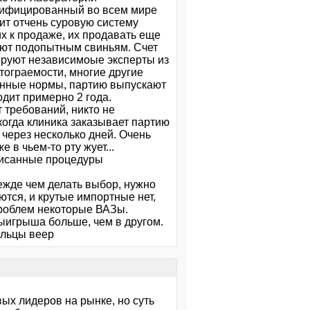
ртифицированный во всем мире
ит отчень суровую систему
их к продаже, их продавать еще
ают подопытным свиньям. Счет
зируют независимоые эксперты из
тограемости, многие другие
шенные нормы, партию выпускают
одит примерно 2 года.
т требований, никто не
 когда клиника заказывает партию
 через несколько дней. Очень
 в чьем-то рту жует...
описанные процедуры
режде чем делать выбор, нужно
ются, и крутые импортные нет,
проблем некоторые ВАЗы.
выигрыша больше, чем в другом.
альцы веер
ых лидеров на рынке, но суть