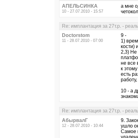
АПЕЛЬСИНКА
а мне 
10 - 27.07.2010 - 15:57
четокол
Re: имплантация за 27т.р. - реал
Doctorstom
9 -
11 - 28.07.2010 - 07:00
1) врем
кости) 
2,3) Не
платфо
не все 
к этом
есть ра
работу,
10 - а 
знаком
Re: имплантация за 27т.р. - реал
АбырвалГ
9. Зако
12 - 28.07.2010 - 10:44
ушло ок
Самое и
удалени