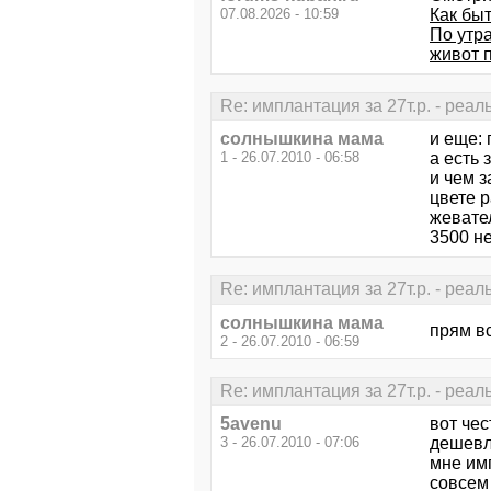
07.08.2026 - 10:59
Как быт
По утр
живот 
Re: имплантация за 27т.р. - реал
солнышкина мама
и еще: 
1 - 26.07.2010 - 06:58
а есть
и чем з
цвете р
жевате
3500 не
Re: имплантация за 27т.р. - реал
солнышкина мама
прям вс
2 - 26.07.2010 - 06:59
Re: имплантация за 27т.р. - реал
5avenu
вот чес
3 - 26.07.2010 - 07:06
дешевле
мне имп
совсем