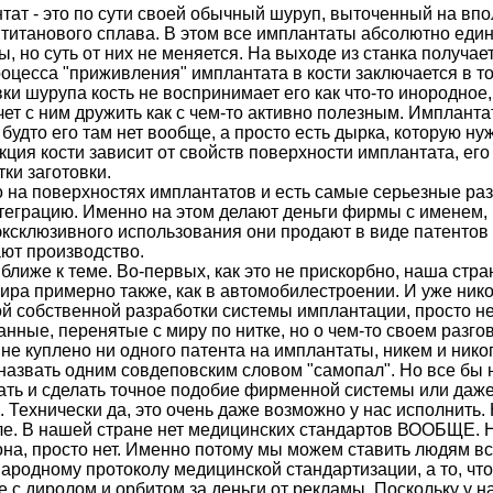
тат - это по сути своей обычный шуруп, выточенный на впо
 титанового сплава. В этом все имплантаты абсолютно еди
, но суть от них не меняется. На выходе из станка получае
оцесса "приживления" имплантата в кости заключается в то
ки шурупа кость не воспринимает его как что-то инородное, 
чет с ним дружить как с чем-то активно полезным. Имплант
к будто его там нет вообще, а просто есть дырка, которую н
кция кости зависит от свойств поверхности имплантата, ег
ки заготовки.
 на поверхностях имплантатов и есть самые серьезные ра
теграцию. Именно на этом делают деньги фирмы с именем, 
 эксклюзивного использования они продают в виде патентов
ают производство.
ближе к теме. Во-первых, как это не прискорбно, наша стра
ира примерно также, как в автомобилестроении. И уже никог
й собственной разработки системы имплантации, просто нет
нные, перенятые с миру по нитке, но о чем-то своем разгов
не куплено ни одного патента на имплантаты, никем и никогд
назвать одним совдеповским словом "самопал". Но все бы н
ать и сделать точное подобие фирменной системы или даже
 Технически да, это очень даже возможно у нас исполнить. 
ле. В нашей стране нет медицинских стандартов ВООБЩЕ. Не
она, просто нет. Именно потому мы можем ставить людям вс
ародному протоколу медицинской стандартизации, а то, чт
 с диролом и орбитом за деньги от рекламы. Поскольку у н