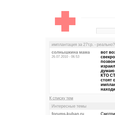
имплантация за 27т.р. - реально?
солнышкина мама
вот во
26.07.2010 - 06:53
свекро
позвон
израил
думаю 
КТО С
стоят 
имплан
находи
К списку тем
Интересные темы
forums-kuban.ru
Смотри