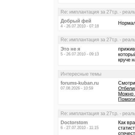
Re: имплантация за 27т.р. - реал
Добрый фей
Нормал
4 - 26.07.2010 - 07:18
Re: имплантация за 27т.р. - реал
Это не я
приживе
5 - 26.07.2010 - 09:13
которы
круче 
Интересные темы
forums-kuban.ru
Смотри
07.08.2026 - 10:59
Отбели
Можно 
Помоги
Re: имплантация за 27т.р. - реал
Doctorstom
Как вра
6 - 27.07.2010 - 11:15
статист
отечес