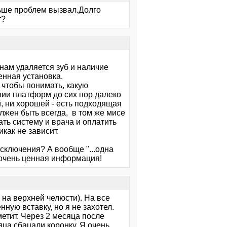
льше проблем вызвал.Долго
т?
инам удаляется зуб и наличие
енная установка.
, чтобы понимать, какую
ии платформ до сих пор далеко
й, ни хорошей - есть подходящая
лжен быть всегда, в том же мисе
ть систему и врача и оплатить
как не зависит.
сключения? А вообще "...одна
о очень ценная информация!
 на верхней челюсти). На все
ную вставку, но я не захотел.
метит. Через 2 месяца после
яца сбацали коронку. Я очень