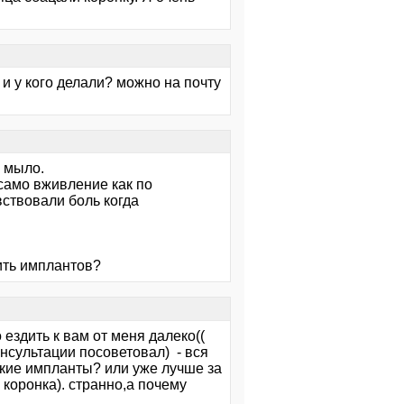
 и у кого делали? можно на почту
а мыло.
само вживление как по
вствовали боль когда
ить имплантов?
 ездить к вам от меня далеко((
нсультации посоветовал) - вся
такие импланты? или уже лучше за
коронка). странно,а почему