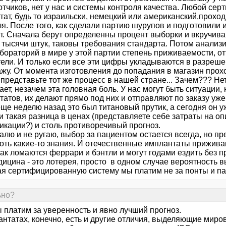
отчиков, нет у нас и системы контроля качества. Любой се
ат, будь то израильски, немецкий или американский,проход
я. После того, как сделали партию шурупов и подготовили 
ут. Сначала берут определенны процент выборки и вкручив
а тысячи штук, таковы требования стандарта. Потом анали
бораторий в мире у этой партии степень приживаемости, от
тели. И только если все эти цифры укладываются в разре
ажу. От момента изготовления до попадания в магазин прох
представьте тот же процесс в нашей стране... Зачем??? Не
ет, незачем эта головная боль. У нас могут быть ситуации,
атов, их делают прямо под них и отправляют по заказу уже
еще неделю назад это был титановый прутик, а сегодня он уже
 и такая разница в ценах (представляете себе затраты на 
икации?) и столь противоречивый прогноз.
алю и не ругаю, выбор за пациентом остается всегда, но п
хоть какие-то знания. И отечественные имплантаты прижива
как ломаются феррари и бэнтли и могут годами ездить без 
дицина - это лотерея, просто в одном случае вероятность 
я сертифицированную систему мы платим не за понты и п
ьно?
 платим за уверенность и явно лучший прогноз.
нтатах, конечно, есть и другие отличия, выделяющие миров