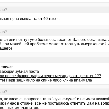
ьно?
ьная цена импланта от 40 тысяч.
ьно?
тся или нет, тут уже больше зависит от Вашего организма, 
й при малейшей проблеме может отторгнуть американский и 
нашего)
 также:
вающая зубная паста
ли после флюрографии через месяц делать рентген???
те! Нерв защимило на спине либо клина впаймала
ьно?
ч, не касаясь вопросов типа "лучше-хуже" и не имея никако
ики у нас в стране, все же постараюсь ответить Вам на воп
твенных имплантатов.