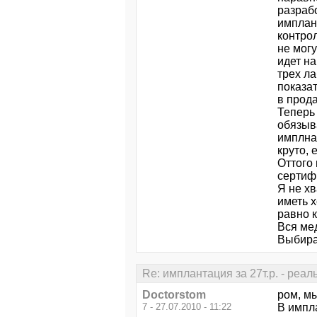
разраб
имплант
контрол
не мог
идет н
трех ла
показа
в прод
Теперь 
обязыва
имплнат
круто, 
Оттого
сертиф
Я не хв
иметь 
равно 
Вся ме
Выбира
Re: имплантация за 27т.р. - реал
Doctorstom
ром, мы
7 - 27.07.2010 - 11:22
В импла