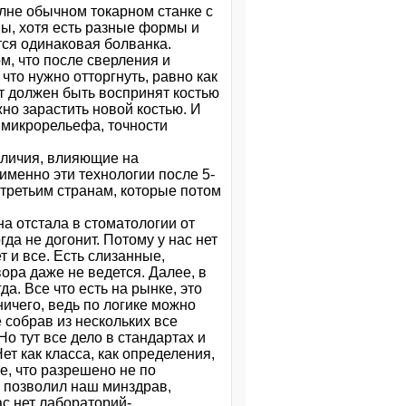
лне обычном токарном станке с
ны, хотя есть разные формы и
тся одинаковая болванка.
м, что после сверления и
что нужно отторгнуть, равно как
ат должен быть воспринят костью
ужно зарастить новой костью. И
о микрорельефа, точности
зличия, влияющие на
именно эти технологии после 5-
 третьим странам, которые потом
на отстала в стоматологии от
да не догонит. Потому у нас нет
 и все. Есть слизанные,
ора даже не ведется. Далее, в
а. Все что есть на рынке, это
ичего, ведь по логике можно
 собрав из нескольких все
Но тут все дело в стандартах и
т как класса, как определения,
е, что разрешено не по
о позволил наш минздрав,
ас нет лабораторий-