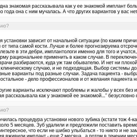
одна знакомая рассказывала как у ее знакомой имплант бо
о года она с ним мучалась. А что других вариантов у вас не
ьно?
я установки зависит от начальной ситуации (по каким прич
и от типа самой кости. Лучше и более прогнозируема отсроч
 лезьте в эти дебри, имплантологи именно для того и учатся
рму рациональнее применить в каком случае. В переключен
врачи разбираются, куда уж там обывателю. И нет ни плохо
у клиническому случаю, и не подходящая. Выбор системы до
зные варианты под разные случаи. Задача пациента - выбра
 остальное - дело профессионалов и от желания пациента ни
другие варианты исключают проблемы и жалобы у всех без и
ая рассказывала как у знакомой ее знакомой..." безусловн
ьно?
нчилась процедура установки нового зубика (кстати тож 4-ка
оло 5 месяцев. Зуб удалили и предложили поставить времен
нтересное, что если не шибко улыбаться - то никто и не за
я вживили имплант - еще 2 месяца, а потом в течении мес