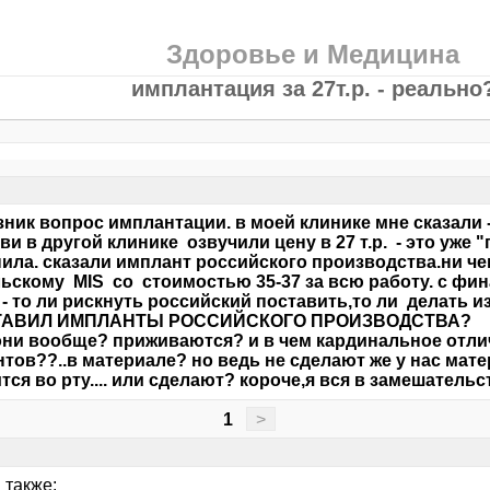
Здоровье и Медицина
имплантация за 27т.р. - реально
зник вопрос имплантации. в моей клинике мне сказали 
ви в другой клинике озвучили цену в 27 т.р. - это уже 
ила. сказали имплант российского производства.ни че
ьскому MIS со стоимостью 35-37 за всю работу. с фина
- то ли рискнуть российский поставить,то ли делать и
ТАВИЛ ИМПЛАНТЫ РОССИЙСКОГО ПРОИЗВОДСТВА?
они вообще? приживаются? и в чем кардинальное отли
тов??..в материале? но ведь не сделают же у нас мате
тся во рту.... или сделают? короче,я вся в замешательс
1
>
 также: