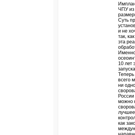
Имплан
ЧПУ из
размеры
Суть пр
установ
и не хо
так, ка
эта реа
обработ
Именно
осеоин
10 лет
запуск
Теперь 
всего м
ни одно
сворова
России 
можно 
своров
лучшее.
контро
как зак
междун
наравне