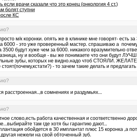
ь если врачи сказали что это конец (онкология 4 ст.)
ам болят ступни
после КС
ьно?
просто м/к коронки. опять же в клинике мне говорят- есть за
 за 6000 - это уже проверенный мастер. спрашиваю а почем
а 3500 будут хуже чем за 6000. никакого вразумительно ответ
азница, ну и вообще - вы же понимаете что они будут ЛУЧШ
льные зубы, которых не видно.надо чтоб СТОЯЛИ. ЖЕЛА
 стоят(почему,кстати?) - то зачем такие делать и предлагать
ьно?
я расстроенная..,в сомнениях и раздумьях...
ьно?
тное слово,есть работа качественная и соответственно доро
...выбирайте там где хотя бы гарантию дают...
лантация обойдется в 30 имплантат плюс 15 коронка ,а по
 другая нежели на свой обточенный зуб.