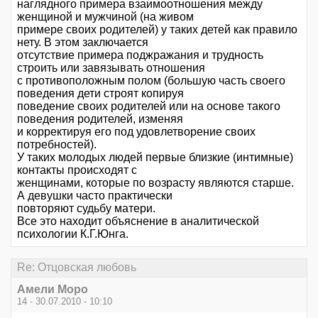
наглядного примера взаимоотношения между
женщиной и мужчиной (на живом
примере своих родителей) у таких детей как правило
нету. В этом заключается
отсутствие примера поджражания и трудность
строить или завязывать отношения
с противоположным полом (большую часть своего
поведения дети строят копируя
поведение своих родителей или на основе такого
поведения родителей, изменяя
и корректируя его под удовлетворение своих
потребностей).
У таких молодых людей первые близкие (интимные)
контакты происходят с
женщинами, которые по возрасту являются старше.
А девушки часто практически
повторяют судьбу матери.
Все это находит объяснение в аналитической
психологии К.Г.Юнга.
Re: Отцовская любовь
Амели Моро
14 - 30.07.2010 - 10:10