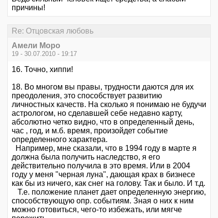
причины!
Re: Отцовская любовь
Амели Моро
19 - 30.07.2010 - 19:17
16. Точно, хиппи!
18. Во многом вы правы, трудности даются для их
преодоления, это способствует развитию
личностных качеств. На сколько я понимаю не будучи
астрологом, но сделавшей себе недавно карту,
абсолютно четко видно, что в определенный день,
час , год, и м.б. время, произойдет событие
определенного характера.
Например, мне сказали, что в 1994 году в марте я
должна была получить наследство, я его
действительно получила в это время. Или в 2004
году у меня "черная луна", дающая крах в бизнесе
как бы из ничего, как снег на голову. Так и было. И т.д.
Т.е. положение планет дает определенную энергию,
способствующую опр. событиям. Зная о них к ним
можно готовиться, чего-то избежать, или мягче