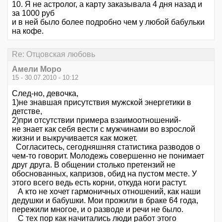
10. Я не астролог, а карту заказывала 4 дня назад и
за 1000 руб
и в ней было более подробно чем у любой бабульки
на кофе.
Re: Отцовская любовь
Амели Моро
15 - 30.07.2010 - 10:12
След-но, девочка,
1)не знавшая присутствия мужской энергетики в
детстве,
2)при отсутствии примера взаимоотношений-
не знает как себя вести с мужчинами во взрослой
жизни и выкручивается как может.
Согласитесь, сегодняшняя статистика разводов о
чем-то говорит. Молодежь совершенно не понимает
друг друга. В общении столько претензий не
обоснованных, капризов, обид на пустом месте. У
этого всего ведь есть корни, откуда ноги растут.
А кто не хочет гармоничных отношений, как наши
дедушки и бабушки. Мои прожили в браке 64 года,
пережили многое, и о разводе и речи не было.
С тех пор как начитались люди работ этого