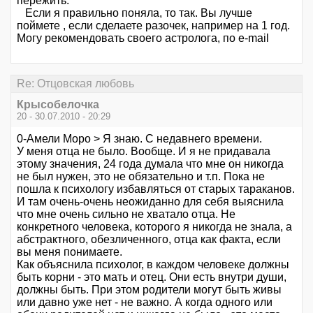
пережить.
Если я правильно поняла, то так. Вы лучше
поймете , если сделаете разочек, например на 1 год.
Могу рекомендовать своего астролога, по e-mail
Re: Отцовская любовь
Крысобелочка
20 - 30.07.2010 - 20:29
0-Амели Моро > Я знаю. С недавнего времени.
У меня отца не было. Вообще. И я не придавала
этому значения, 24 года думала что мне он никогда
не был нужен, это не обязательно и т.п. Пока не
пошла к психологу избавляться от старых тараканов.
И там очень-очень неожиданно для себя выяснила
что мне очень сильно не хватало отца. Не
конкретного человека, которого я никогда не знала, а
абстрактного, обезличенного, отца как факта, если
вы меня понимаете.
Как объяснила психолог, в каждом человеке должны
быть корни - это мать и отец. Они есть внутри души,
должны быть. При этом родители могут быть живы
или давно уже нет - не важно. А когда одного или