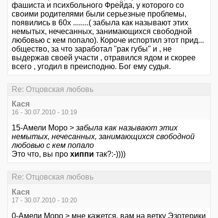
фашиста и психбольного Фрейда, у которого со
своими родителями были серьезные проблемы,
появились в 60х ........( забыла как называют этих
немытых, нечесанных, занимающихся свободной
любовью с кем попало). Короче испортил этот прид...
общество, за что заработал "рак губы" и , не
выдержав своей участи , отравился ядом и скорее
всего , угодил в преисподню. Бог ему судья.
Re: Отцовская любовь
Кася
16 - 30.07.2010 - 10:19
15-Амели Моро >
забыла как называют этих
немытых, нечесанных, занимающихся свободной
любовью с кем попало
Это что, вы про
хиппи
так?:-))))
Re: Отцовская любовь
Кася
17 - 30.07.2010 - 10:20
0-Амели Моро > мне кажется, вам на ветку Эзотерики