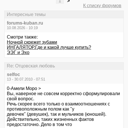
1
>
К списку форумов
Интересные темы
forums-kuban.ru
10.08.2026 - 10:19
Смотри также:
Ночной скрежет зубами
ИНГАЛЯТОР.Где и какой лучше купить?
ЭЭГ и Эхо
Re: Отцовская любовь
selfoc
13 - 30.07.2010 - 07:51
0-Амели Моро >
Вы, наверное не совсем корректно сформулировали
свой вопрос.
Речь скорее всего только о взаимоотношениях с
противоположным полом как "у
девочек" (девушек), так и мульчиков (юношей).
Действительно, таких жизненных фактов
предостаточно. Дело в том что