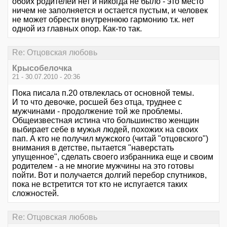
обоих родителей нет и никогда не было - это место
ничем не заполняется и остается пустым, и человек
не может обрести внутреннюю гармонию т.к. нет
одной из главных опор. Как-то так.
Re: Отцовская любовь
Крысобелочка
21 - 30.07.2010 - 20:36
Пока писала п.20 отвлеклась от основной темы.
И то что девочке, росшей без отца, труднее с
мужчинами - продолжение той же проблемы.
Общеизвестная истина что большинство женщин
выбирает себе в мужья людей, похожих на своих
пап. А кто не получил мужского (читай "отцовского")
внимания в детстве, пытается "наверстать
упущенное", сделать своего избранника еще и своим
родителем - а не многие мужчины на это готовы
пойти. Вот и получается долгий перебор спутников,
пока не встретится тот кто не испугается таких
сложностей.
Re: Отцовская любовь