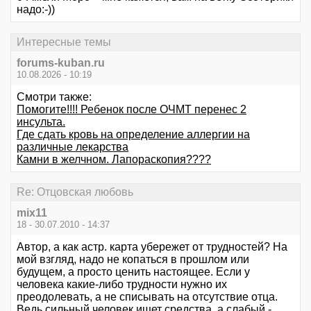
надо:-))
Интересные темы
forums-kuban.ru
10.08.2026 - 10:19
Смотри также:
Помогите!!!! Ребенок после ОЧМТ перенес 2
инсульта.
Где сдать кровь на определение аллергии на
различные лекарства
Камни в желчном. Лапораскопия????
Re: Отцовская любовь
mix11
18 - 30.07.2010 - 14:37
Автор, а как астр. карта убережет от трудностей? На
мой взгляд, надо не копаться в прошлом или
будущем, а просто ценить настоящее. Если у
человека какие-либо трудности нужно их
преодолевать, а не списывать на отсутствие отца.
Ведь сильный человек ищет средства, а слабый -