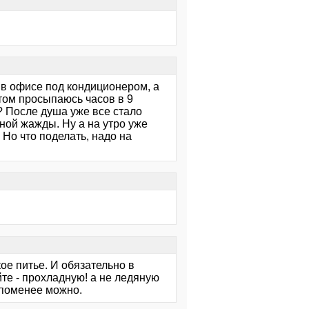
 в офисе под кондиционером, а
отом просыпаюсь часов в 9
? После душа уже все стало
ной жажды. Ну а на утро уже
. Но что поделать, надо на
ое питье. И обязательно в
те - прохладную! а не ледяную
ь поменее можно.