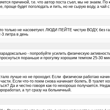
яется причиной, т.е. что автор поста съел, мы не знаем. По
, проще будет поголодать и пить, но не сырую воду, а чай с
то только не насоветуют. ЛЮДИ ПЕЙТЕ чистую ВОДУ, без газо
-3 литра в день
парадоксально - попробуйте усилить физическую активность 
проснуться пораньше и прогулку хорошим темпом 25-30 ми
стало лучше но не проходит. Если физически работаю начин
части. Если что-то поем снова начинает болеть. В туалет х
ься? Да и честно говоря как-то нехорошо получается. Недав
роработал, а тут сразу на больничный.