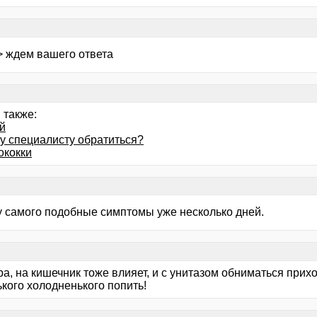
> ждем вашего ответа
 также:
й
му специалисту обратиться?
ококки
 у самого подобные симптомы уже несколько дней.
а, на кишечник тоже влияет, и с унитазом обниматься приход
кого холодненького попить!