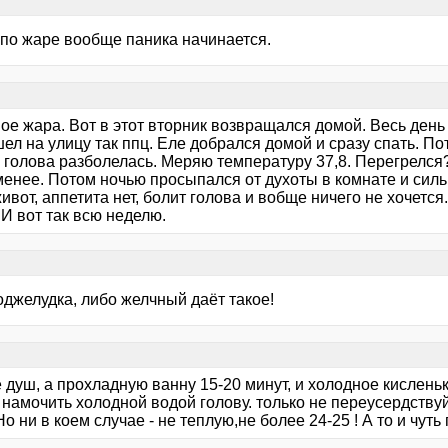
 по жаре вообще паника начинается.
ое жара. Вот в этот вторник возвращался домой. Весь день
ел на улицу так ппц. Еле добрался домой и сразу спать. П
, голова разболелась. Меряю температуру 37,8. Перегрелся
менее. Потом ночью просыпался от духоты в комнате и силь
ивот, аппетита нет, болит голова и вобще ничего не хочется
 И вот так всю неделю.
оджелудка, либо желчный даёт такое!
 душ, а прохладную ванну 15-20 минут, и холодное кисленьк
намочить холодной водой голову. только не переусердствуй
Но ни в коем случае - не теплую,не более 24-25 ! А то и чут