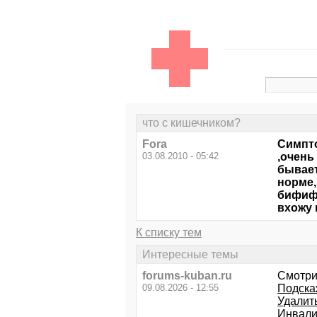
что с кишечником?
Fora
Симпто
03.08.2010 - 05:42
,очень
бывает
норме,
бифифо
вхожу 
К списку тем
Интересные темы
forums-kuban.ru
Смотри
09.08.2026 - 12:55
Подска
Удалит
Инвали