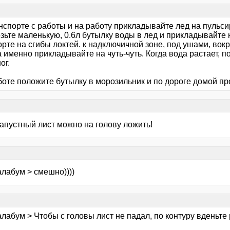
анспорте с работы и на работу прикладывайте лед на пульс
зьте маленькую, 0.6л бутылку воды в лед и прикладывайте 
рте на сгибы локтей. к надключичной зоне, под ушами, вокру
а именно прикладывайте на чуть-чуть. Когда вода растает, по
ог.
оте положите бутылку в морозильник и по дороге домой пр
капустный лист можно на голову ложить!
алабум > смешно))))
лабум > Чтобы с головы лист не падал, по контуру вденьте р