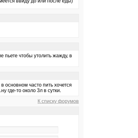
имеется ввиду до или после еды)
ие пьете чтобы утолить жажду, в
, в основном часто пить хочется
ну где-то около 3л в сутки.
К списку форумов