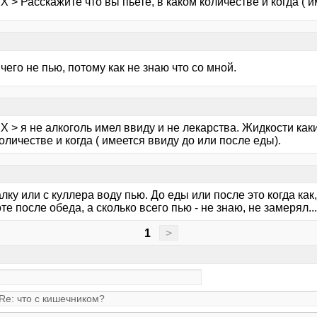
X > Расскажите что вы пьете, в каком количестве и когда ( 
ичего не пью, потому как не знаю что со мной.
X > я не алкоголь имел ввиду и не лекарства. Жидкости как
оличестве и когда ( имеется ввиду до или после еды).
ку или с куллера воду пью. До еды или после это когда как
те после обеда, а сколько всего пью - не знаю, не замерял....
1
>