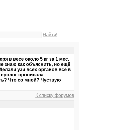
Найти!
я в весе около 5 кг за 1 мес.
не знаю как объяснить, но ещё
 Делали узи всех органов всё в
теролог прописала
ать? Что со мной? Чуствую
К списку форумов