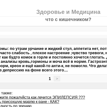
Здоровье и Медицина
что с кишечником?
мы: по утрам урчание и жидкий стул, аппетита нет, потер
 часто слабость , плохое настроение ,чувство тревоги, 
 как будто комок в горле и постоянно хочется глотать.
 анализы кровь,гормоны и моча всё в норме. Гастроэн
рм, креон и ещё какой-то анти-к, не помогло. Что дел
в депрессию на фоне всего этого....
1
>
 также:
жите пожалуйста как лечится ЭПИЛЕПСИЯ ???
ь присохшую марлю к ране - КАК?
дность по зрению