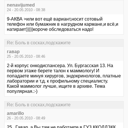
nenavijumed
24 - 20.05.2010 - 08:38
9-АКВА >или вот ещё вариант,носит сотовый
телефон или бумажник в нагрудном кармане,и всё,и
натирает)))))короче обследоваться надо!
Re: Боль в сосках,подскажите
гавар
25 - 20.05.2010 - 08:46
2-й корпус онкодиспансера. Ул. Бургасская 13. На
первом этаже берете талон к маммологу! И
попадаете минуя хирургов, эндокринологов, платные
лаборатории и т.д. к профильному специалисту.
Какой маммолог лучше, ищите в архиве. Тема
популярная.:-)
Re: Боль в сосках,подскажите
amarillo
26 - 20.05.2010 - 08:49
25...Гавар, а Вы там не работаете в ГУЗ ККОДДЗКК