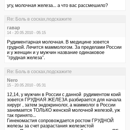
угу, молочная железа... а что вас рассмешило?
Re: Боль в сосках,подскажите
гавар
14 - 20.05.2010 - 05:15
Рудиментарная молочная. В медицине зовется
грудной. Лечится маммологом. За пределами России
и у женщин и у мужчин название одинаковое
"грудная железа".
Re: Боль в сосках,подскажите
Nero
15 - 20.05.2010 - 05:31
12,14, у мужчин в России с данной рудиментом коий
зовется ГРУДНАЯ ЖЕЛЕЗА разбирается для начала
хирург , затем эндокринолог, а маммолог в России
занимается ТОЛЬКО женской молочной железой, уж
так принято...
Гинекомастия сопровождается ростом ГРУДНОЙ
железы за счет разрастания железистой