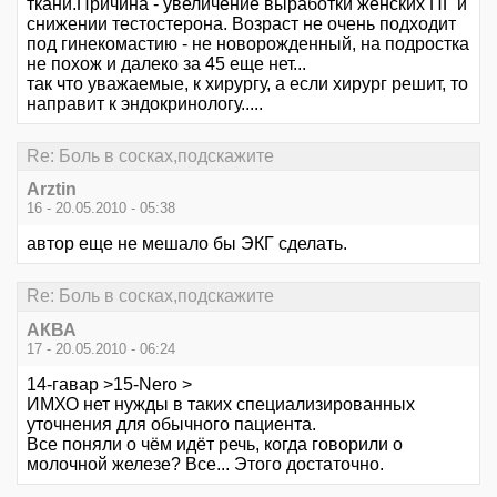
ткани.Причина - увеличение выработки женских ПГ и
снижении тестостерона. Возраст не очень подходит
под гинекомастию - не новорожденный, на подростка
не похож и далеко за 45 еще нет...
так что уважаемые, к хирургу, а если хирург решит, то
направит к эндокринологу.....
Re: Боль в сосках,подскажите
Arztin
16 - 20.05.2010 - 05:38
автор еще не мешало бы ЭКГ сделать.
Re: Боль в сосках,подскажите
АКВА
17 - 20.05.2010 - 06:24
14-гавар >15-Nero >
ИМХО нет нужды в таких специализированных
уточнения для обычного пациента.
Все поняли о чём идёт речь, когда говорили о
молочной железе? Все... Этого достаточно.