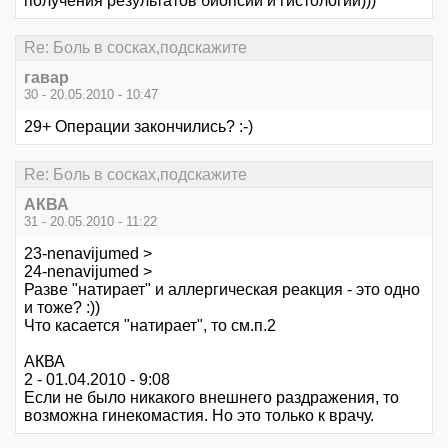
получения результатов биопсии и гистологии)))
Re: Боль в сосках,подскажите
гавар
30 - 20.05.2010 - 10:47
29+ Операции закончились? :-)
Re: Боль в сосках,подскажите
АКВА
31 - 20.05.2010 - 11:22
23-nenavijumed >
24-nenavijumed >
Разве "натирает" и аллергическая реакция - это одно
и тоже? :))
Что касается "натирает", то см.п.2
АКВА
2 - 01.04.2010 - 9:08
Если не было никакого внешнего раздражения, то
возможна гинекомастия. Но это только к врачу.