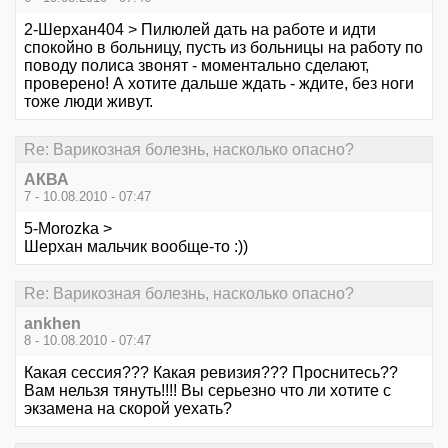
2-Шерхан404 > Пилюлей дать на работе и идти
спокойно в больницу, пусть из больницы на работу по
поводу полиса звонят - моментально сделают,
проверено! А хотите дальше ждать - ждите, без ноги
тоже люди живут.
Re: Варикозная болезнь, насколько опасно?
АКВА
7 - 10.08.2010 - 07:47
5-Morozka >
Шерхан мальчик вообще-то :))
Re: Варикозная болезнь, насколько опасно?
ankhen
8 - 10.08.2010 - 07:47
Какая сессия??? Какая ревизия??? Проснитесь??
Вам нельзя тянуть!!!! Вы серьезно что ли хотите с
экзамена на скорой уехать?