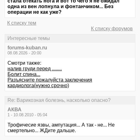
стала отекать нога и вот то чего я не ожидал
одна из вен лопнула и фонтанчиком... Без
операции не как уже?
К списку тем
К списку форумов
Интересные темы
forums-kuban.ru
08.08.2026 - 20:00
Смотри также:
налив груди перед ........
Болит спина...
Разъясните пожалуйста заключения
кардиолога(нужно срочно)
Re: Варикозная болезнь, насколько опасно?
АКВА
1 - 10.08.2010 - 05:04
Трофичесие язвы, ампутация... А так - не... Не
смертельно... ЖДите дальше.