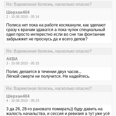
Re: Варикозная болезнь, насколько опасно?
Шерхан404
2 - 10.08.2010 - 05:14
Полиса нет пока на работе косяканули, как зделают
сразу к врачам здаватся а пока чулок специальный
одел просто интерестно если во сне так фонтанчик
забрыжжет не проснусь да и всего делов?
Re: Варикозная болезнь, насколько опасно?
АКВА
3 - 10.08.2010 - 05:15
Полис делается в течении двух часов...
Лёгкой смерти не получится. Не надейтесь.
Re: Варикозная болезнь, насколько опасно?
Шерхан404
4 - 10.08.2010 - 05:23
3 да 26, 28-го рановато помирать)) буду давить на
жалость начальства, и сессия и ревизия а тут уже усё