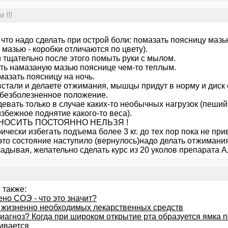
 !!!
что надо сделать при острой боли: помазать поясницу мазь
мазью - коробки отличаются по цвету).
и тщательно после этого помыть руки с мылом.
ть намазаную мазью пояснице чем-то теплым.
мазать поясницу на ночь.
встали и делаете отжимания, мышцы придут в норму и диск 
 безболезненное положение.
девать только в случае каких-то необычных нагрузок (пеши
збежное поднятие какого-то веса).
НОСИТЬ ПОСТОЯННО НЕЛЬЗЯ !
ически избегать подъема более 3 кг. до тех пор пока не при
это состояние наступило (вернулось)надо делать отжиман
адывая, желательно сделать курс из 20 уколов препарата А
 также:
но СОЭ - что это значит?
 жизненно необходимых лекарственных средств
иагноз? Когда при широком открытие рта образуется ямка п
ивается