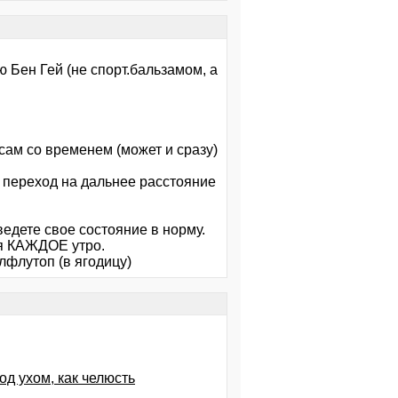
ю Бен Гей (не спорт.бальзамом, а
сам со временем (может и сразу)
й переход на дальнее расстояние
ведете свое состояние в норму.
ия КАЖДОЕ утро.
лфлутоп (в ягодицу)
од ухом, как челюсть