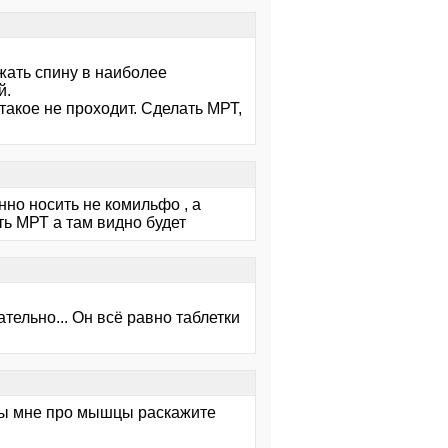
ржать спину в наиболее
й.
акое не проходит. Сделать МРТ,
нно носить не комильфо , а
ь МРТ а там видно будет
ательно... Он всё равно таблетки
, вы мне про мышцы раскажите