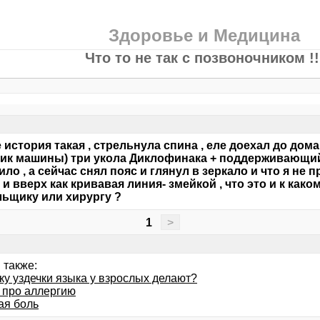
Здоровье и Медицина
Что то не так с позвоночником !!
 история такая , стрельнула спина , еле доехал до дома
ик машины) три укола Диклофинака + поддерживающий
ило , а сейчас снял пояс и глянул в зеркало и что я не 
а и вверх как кривавая линия- змейкой , что это и к как
ьщику или хирургу ?
1
>
 также:
ку уздечки языка у взрослых делают?
 про аллергию
ая боль