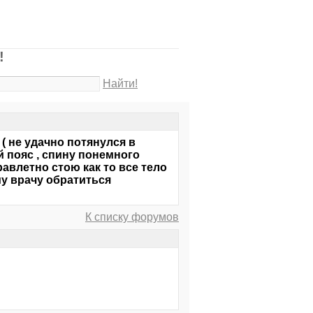
!
Найти!
 ( не удачно потянулся в
 пояс , спину понемного
правлетно стою как то все тело
ому врачу обратиться
К списку форумов