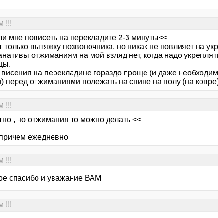
 !!!
ли мне повисеть на перекладите 2-3 минуты<<
т только вытяжку позвоночника, но никак не повлияет на у
анативы отжиманиям на мой взляд нет, когда надо укрепля
цы.
 висения на перекладине гораздо проще (и даже необходим
) перед отжиманиями полежать на спине на полу (на ковре)
 !!!
тно , но отжимания то можно делать <<
 причем ежедневно
 !!!
ое спасибо и уважание ВАМ
 !!!