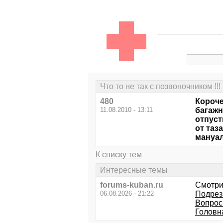
Что то не так с позвоночником !!!
480
Короче
11.08.2010 - 13:11
багажн
отпуст
от таз
мануал
К списку тем
Интересные темы
forums-kuban.ru
Смотри
06.08.2026 - 21:22
Подрез
Вопрос
Головн