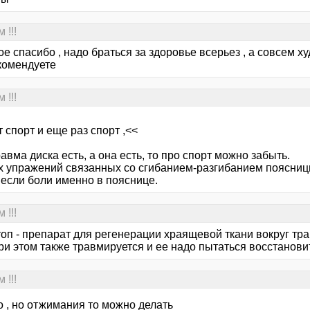
 !!!
е спасибо , надо браться за здоровье всерьез , а совсем х
комендуете
 !!!
 спорт и еще раз спорт ,<<
авма диска есть, а она есть, то про спорт можно забыть.
х упражений связанных со сгибанием-разгибанием поясниц
 если боли именно в пояснице.
 !!!
оп - препарат для регенерации храящевой ткани вокруг тр
при этом также травмируется и ее надо пытаться восстанов
 !!!
о , но отжимания то можно делать