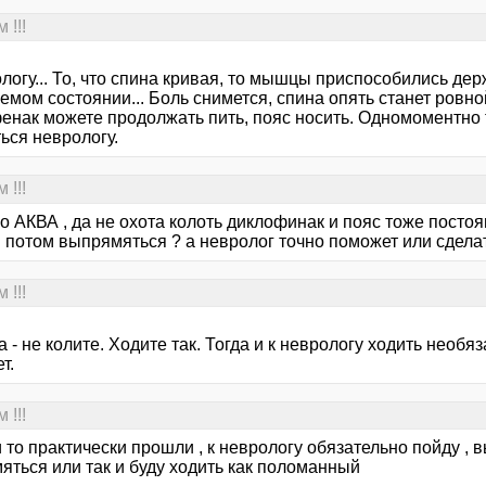
 !!!
логу... То, что спина кривая, то мышцы приспособились де
мом состоянии... Боль снимется, спина опять станет ровно
енак можете продолжать пить, пояс носить. Одномоментно т
ься неврологу.
 !!!
 АКВА , да не охота колоть диклофинак и пояс тоже постоя
потом выпрямяться ? а невролог точно поможет или сделат
 !!!
 - не колите. Ходите так. Тогда и к неврологу ходить необяз
т.
 !!!
 то практически прошли , к неврологу обязательно пойду 
яться или так и буду ходить как поломанный