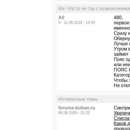
Re: Что то не так с позвоночником
А0
480,
5 - 11.08.2010 - 13:34
первое 
именно 
Сразу 
Оберну
Лучше 
Утром 
займет
Пояс о
или неи
ПОЯС 
Категор
Чтобы 
Не откл
Интересные темы
forums-kuban.ru
Смотри
06.08.2026 - 21:22
Увеличе
Список
Каков д
провал