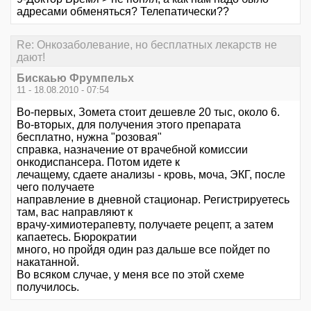
адресами обменяться? Телепатически??
Re: Онкозаболевание, но бесплатных лекарств не
дают!
Бискаью Фрумпельх
11 - 18.08.2010 - 07:54
Во-первых, Зомета стоит дешевле 20 тыс, около 6.
Во-вторых, для получения этого препарата
бесплатно, нужна "розовая"
справка, назначение от врачебной комиссии
онкодиспансера. Потом идете к
лечащему, сдаете анализы - кровь, моча, ЭКГ, после
чего получаете
направление в дневной стационар. Регистрируетесь
там, вас направляют к
врачу-химиотерапевту, получаете рецепт, а затем
капаетесь. Бюрократии
много, но пройдя один раз дальше все пойдет по
накатанной.
Во всяком случае, у меня все по этой схеме
получилось.