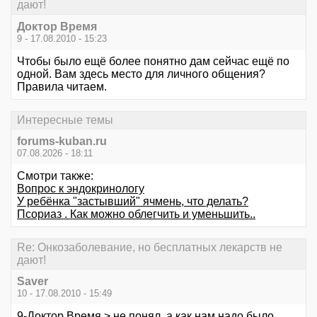
дают!
Доктор Время
9 - 17.08.2010 - 15:23
Чтобы было ещё более понятно дам сейчас ещё по
одной. Вам здесь место для личного общения?
Правила читаем.
Интересные темы
forums-kuban.ru
07.08.2026 - 18:11
Смотри также:
Вопрос к эндокринологу
У ребёнка "застывший" ячмень, что делать?
Псориаз . Как можно облегчить и уменьшить..
Re: Онкозаболевание, но бесплатных лекарств не
дают!
Saver
10 - 17.08.2010 - 15:49
9-Доктор Время > не понял, а как нам надо было