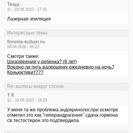
Теща
11 - 18.08.2010 - 17:30
Лазерная эпиляция
Интересные темы
forums-kuban.ru
09.08.2026 - 05:22
Смотри также:
Шизофрения у ребенка? (8 лет)
Вредно ли пить валерьянку ежедневно на ночь?
Коньюктивит???
Re: волосы вокруг сосков
Т К
12 - 18.08.2010 - 18:29
У меня та же проблема.эндокринолог,при осмотре
отметил это как "гиперандрагения".сдача гормона
св.тестостерон это подтвердила.