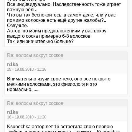
Все индивидуально. Наследственность тоже играет
важную роль.
Что вы так беспокоитесь, в самом деле, или у вас
помимо волосков есть ещё другие жалобы?..
Озвучьте.
Автор, по моим предположениям у вас вокруг
каждого соска примерно 6-8 волосков.
Так, или значительно больше?
Re: волосы вокруг сосков
n1ka
15 - 19.08.2010 - 11:16
Внимательно изучи свое тело, оно все покрыто
мелкими волосками, это физиологя и это
нормально.......
Re: волосы вокруг сосков
n1ka
16 - 19.08.2010 - 11:20
Ksunechka автор лет 16 встретила свою первою
любовь и решла тело сделать гладким.... Ksunechka