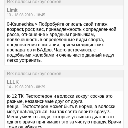
Re: волосы вокруг сосков
Limit
13 - 18.08.2010 - 18:45
0-Ksunechka > Побробуйте описать свой типаж:
возраст, рост, вес, принадлежность к определенной
рассе, отношение к вредным привычкам,
вовлеченность в определенные виды спорта,
предпочтения в питании, прием медицинских
препаратов и БАДов. Часто встречаюсь с
подобными жалобами и очень часто данный недуг
легко устранить.
Re: волосы вокруг сосков
LLLK
14 - 19.08.2010 - 08:29
to 12 ТК: Тестостерон и волоски вокруг сосков это
разные, независимые друг от друга
вещи. Тестостерон может быть в норме, а волоски
могут наблюдаться. Вы так свято верите врачу?..
Меня умиляют люди, которые услышав диагноз от
одного врача принимают это за чистую правду. Врачи
тоже ошибаются.