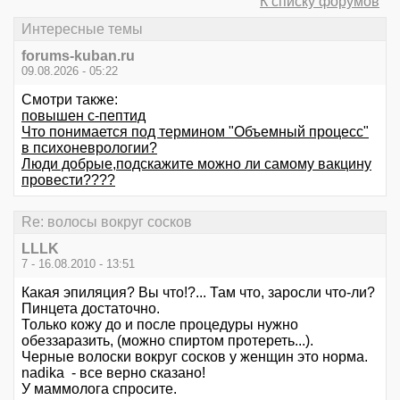
К списку форумов
Интересные темы
forums-kuban.ru
09.08.2026 - 05:22
Смотри также:
повышен с-пептид
Что понимается под термином "Объемный процесс"
в психоневрологии?
Люди добрые,подскажите можно ли самому вакцину
провести????
Re: волосы вокруг сосков
LLLK
7 - 16.08.2010 - 13:51
Какая эпиляция? Вы что!?... Там что, заросли что-ли?
Пинцета достаточно.
Только кожу до и после процедуры нужно
обеззаразить, (можно спиртом протереть...).
Черные волоски вокруг сосков у женщин это норма.
nadika - все верно сказано!
У маммолога спросите.