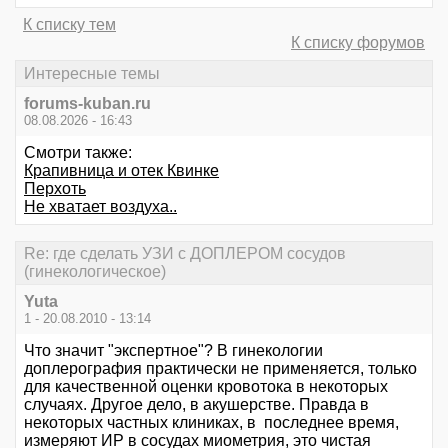
К списку тем
К списку форумов
Интересные темы
forums-kuban.ru
08.08.2026 - 16:43
Смотри также:
Крапивница и отек Квинке
Перхоть
Не хватает воздуха..
Re: где сделать УЗИ с ДОПЛЕРОМ сосудов
(гинекологическое)
Yuta
1 - 20.08.2010 - 13:14
Что значит "экспертное"? В гинекологии
доплерография практически не применяется, только
для качественной оценки кровотока в некоторых
случаях. Другое дело, в акушерстве. Правда в
некоторых частных клиниках, в последнее время,
измеряют ИР в сосудах миометрия, это чистая