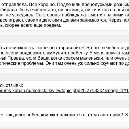
у отправляла. Все хорошо. Подлечили процедурками разными
абирала- была чистенькая, ни потницы, ни синяков на ней н
я, не уследишь. Со стороны наблюдала- смотрят за ними т
, все играют, своими детскими делами занимаются. Через п
ь, скорее всего еще поедем.
сть возможность - конечно отправляйте! Это же лечебно-оз
не осени поддержите иммунитет ребенку. У меня внучка там
ы! Правда, если Ваша детка совсем маленькая, или очень з
огические проблемы. Они там очень уж сильно скучают по д
сь отзывы:
/forums-kuban.ru/medictalk/viewtopic.php?t=2758304&page=1#
ет, как долго ребенок может находится в этом санатории? 3