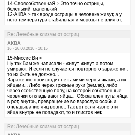
14-СвоясобственнаЯ > Это точно острицы,
беленький, маленький
12-АКВА > так вроде острицы в человеке живут, а у
него температура стабильная и морозы не влияют,
Re: Лечебные клизмы от остриц
АКВА
16 - 26.08.2010 - 10:15
15-Миссис Ви >
Ну так Вам же написали - живут, живут, а потом
умирают. И если не случается повторного заражения,
то их быть не должно...
Заражение происходит не самими червьячками, а их
яйцами... Либо черех грязные руки (землю), либо
через ссобственную попу, на которой собственные
червячки откладывают яйца... Обязателен путь: яйца
в рот, внутрь, превращение во взрослую особь и
откладывание яиц вовне.. Так вот если извне эти
яйца внутрь не попадают, то и глистов нет.
Re: Лечебные клизмы от остриц