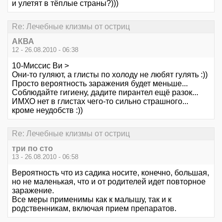
и улетят в тёплые страны?)))
Re: Лечебные клизмы от остриц
АКВА
12 - 26.08.2010 - 06:38
10-Миссис Ви >
Они-то гуляют, а глисты по холоду не любят гулять :))
Просто вероятность заражения будет меньше...
Соблюдайте гигиену, дадите пирантел ещё разок...
ИМХО нет в глистах чего-то сильно страшного...
кроме неудобств :))
Re: Лечебные клизмы от остриц
три по сто
13 - 26.08.2010 - 06:58
Вероятность что из садика носите, конечно, большая,
но не маленькая, что и от родителей идет повторное
заражение.
Все меры применимы как к малышу, так и к
родственникам, включая прием препаратов.