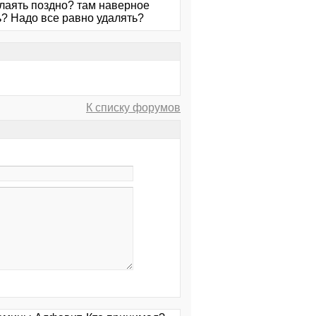
алаять поздно? там наверное
ь? Надо все равно удалять?
К списку форумов