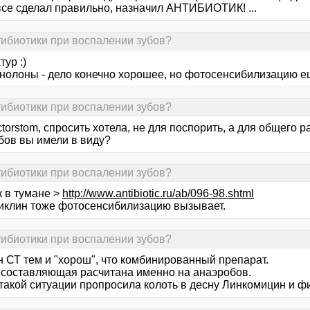
все сделал правильно, назначил АНТИБИОТИК! ...
тибиотики при воспалении зубов?
тур :)
олоны - дело конечно хорошее, но фотосенсибилизацию ещё 
тибиотики при воспалении зубов?
ctorstom, спросить хотела, не для поспорить, а для общего р
бов вы имели в виду?
тибиотики при воспалении зубов?
к в тумане >
http://www.antibiotic.ru/ab/096-98.shtml
иклин тоже фотосенсибилизацию вызывает.
тибиотики при воспалении зубов?
 СТ тем и "хорош", что комбинированный препарат.
 составляющая расчитана именно на анаэробов.
такой ситуации пропросила колоть в десну Линкомицин и фи