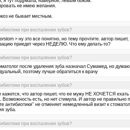
, я тут подумала, наверное, левым боком.
ировать не имею желания.
ркоз не бывает местным.
тибиотики при воспалении зубов?
orstom > ну это все понятно, но тему прочтите. автор пишет,
зацию приедет через НЕДЕЛЮ. Что ему делать-то?
тибиотики при воспалении зубов?
оматолог после удаления зуба назначал Сумамед, но думаю 
дуальный, поэтому лучше обратиться к врачу
тибиотики при воспалении зубов?
е кажется, что автор пишет, что ее мужу НЕ ХОЧЕТСЯ ехать 
 Возможность есть, но нет стимула. И автор не правильно 
те антибиотики" не отменяет немедленный визит к стоматол
я зуба.
тибиотики при воспалении зубов?