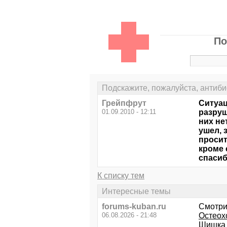
По
Подскажите, пожалуйста, антиби
Грейпфрут
Ситуац
01.09.2010 - 12:11
разруш
них не
ушел, 
просит
кроме 
спасиб
К списку тем
Интересные темы
forums-kuban.ru
Смотри
06.08.2026 - 21:48
Остеох
Шишка