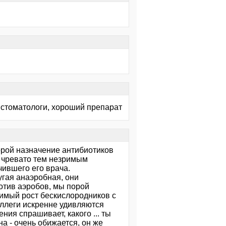
т стоматологи, хороший препарат
порой назначение антибиотиков
нь чревато тем незримым
ившего его врача.
ругая анаэробная, они
отив аэробов, мы порой
имый рост бескислородников с
ллеги искренне удивляются
ия спрашивает, какого ... ты
а - очень обижается, он же