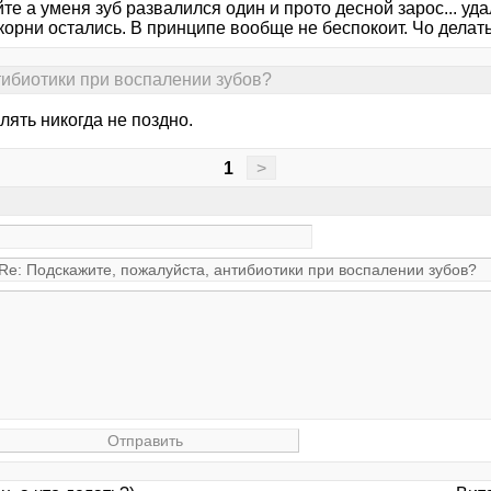
е а уменя зуб развалился один и прото десной зарос... уд
корни остались. В принципе вообще не беспокоит. Чо делат
тибиотики при воспалении зубов?
алять никогда не поздно.
1
>