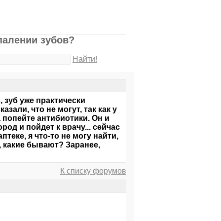
палении зубов?
Найти!
, зуб уже практически
зали, что не могут, так как у
а попейте антибиотики. Он и
род и пойдет к врачу... сейчас
птеке, я что-то не могу найти,
, какие бывают? Заранее,
К списку форумов