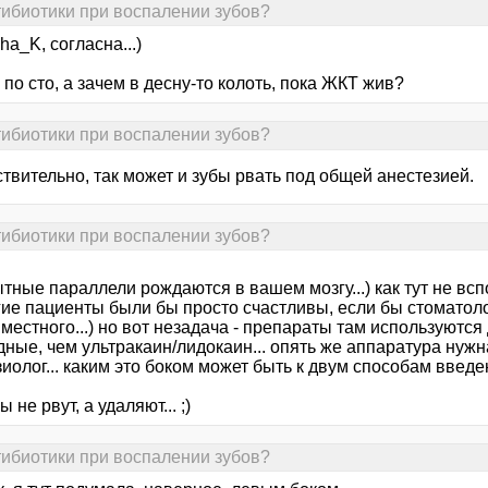
тибиотики при воспалении зубов?
sha_K, согласна...)
и по сто, а зачем в десну-то колоть, пока ЖКТ жив?
тибиотики при воспалении зубов?
твительно, так может и зубы рвать под общей анестезией.
тибиотики при воспалении зубов?
ные параллели рождаются в вашем мозгу...) как тут не вспо
гие пациенты были бы просто счастливы, если бы стоматол
местного...) но вот незадача - препараты там используются
дные, чем ультракаин/лидокаин... опять же аппаратура нуж
иолог... каким это боком может быть к двум способам введе
 не рвут, а удаляют... ;)
тибиотики при воспалении зубов?