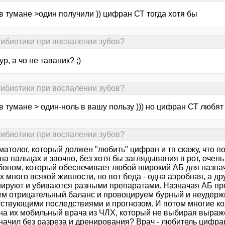
в тумане >один получили )) цифран СТ тогда хотя бы
тибиотики при воспалении зубов?
ур, а чо не таваник? ;)
тибиотики при воспалении зубов?
в тумане > один-ноль в вашу пользу ))) но цифран СТ любя
тибиотики при воспалении зубов?
матолог, который должен "любить" цифран и тп скажу, что 
на пальцах и заочно, без хотя бы заглядывания в рот, оче
боном, который обеспечивает любой широкий АБ для назнач
х много всякой живности, но вот беда - одна аэробная, а д
нируют и убиваются разными препаратами. Назначая АБ пр
ем отрицательный баланс и провоцируем бурный и неудерж
тствующими последствиями и прогнозом. И потом многие ко
на их мобильный врача из ЧЛХ, который не выбирая выражен
начил без разреза и дренирования? Врач - любитель цифран