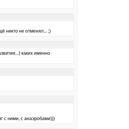
никто не отменял... ;)
азвития...) каких именно
г с ними, с анаэробами)))