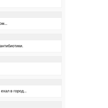
м...
 антибиотики.
ехал в город...