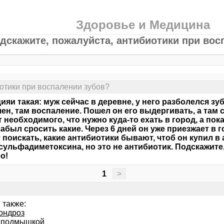
Здоровье и Медицина
дскажите, пожалуйста, антибиотики при вос
отики при воспалении зубов?
ияи такая: муж сейчас в деревне, у него разболелся зуб
ен, там воспаление. Пошел он его выдергивать, а там ска
т необходимого, что нужно куда-то ехать в город, а пок
забыл сросить какие. Через 6 дней он уже приезжает в го
 поискать, какие антибиотики бывают, чтоб он купил в а
сульфадиметоксина, но это не антибиотик. Подскажите
о!
1
>
 также:
ондроз
 подмышкой