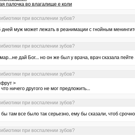
ая палочка во влагалище е коли
тибиотики при воспалении зубов?
6 дней муж может лежать в реанимации с гнойным менингито
тибиотики при воспалении зубов?
мар...не дай Бог... но он же был у врача, врач сказала пейте
тибиотики при воспалении зубов?
пфрут >
что ничего другого не мог предложить...
тибиотики при воспалении зубов?
 бы там все было так серьезно, ему бы сказали, чтоб срочно 
тибиотики при воспалении зубов?