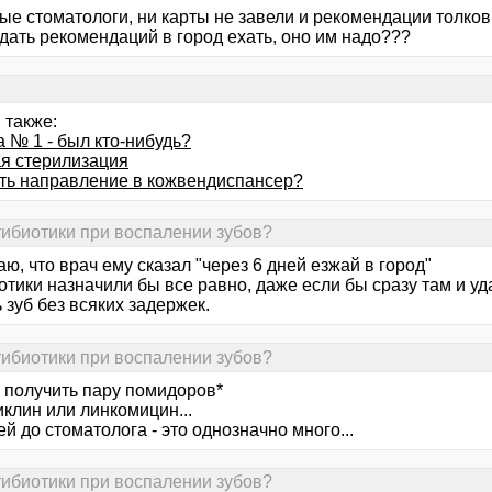
е стоматологи, ни карты не завели и рекомендации толковы
дать рекомендаций в город ехать, оно им надо???
 также:
 № 1 - был кто-нибудь?
я стерилизация
ять направление в кожвендиспансер?
тибиотики при воспалении зубов?
ю, что врач ему сказал "через 6 дней езжай в город"
тики назначили бы все равно, даже если бы сразу там и уда
 зуб без всяких задержек.
тибиотики при воспалении зубов?
я получить пару помидоров*
клин или линкомицин...
ей до стоматолога - это однозначно много...
тибиотики при воспалении зубов?