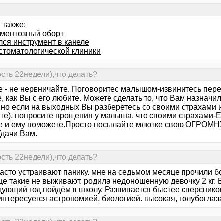
 также:
ментозный оборт
лся инструмент в канеле
стоматологической клиники
сть 22недели),что делать?
е - не нервничайте. Поговоритес малышом-извинитесь перед
, как Вы с его любите. Можете сделать то, что Вам назначил
 но если на выходных Вы разберетесь со своими страхами и
те), попросите прощения у малыша, что своими страхами-Ег
бе и ему поможете.Просто посылайте млютке свою ОГРО
Удачи Вам.
сть 22недели),что делать?
часто устраивают панику. мне на седьмом месяце прочили б
ще такие не выживают. родила недоношенную девочку 2 кг.
ующий год пойдём в школу. Развивается быстее сверсников 
интересуется астрономией, биологией. высокая, голубоглаз