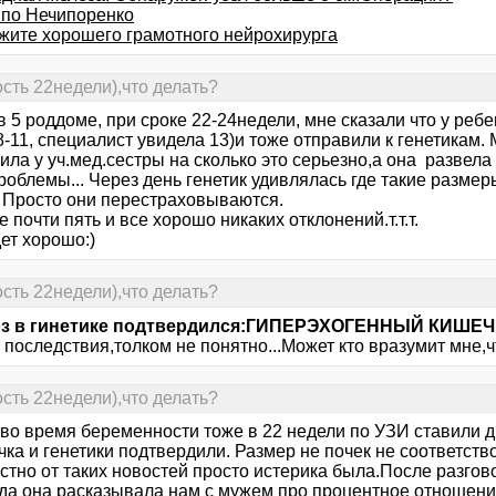
 по Нечипоренко
жите хорошего грамотного нейрохирурга
сть 22недели),что делать?
в 5 роддоме, при сроке 22-24недели, мне сказали что у ре
-11, специалист увидела 13)и тоже отправили к генетикам. 
ила у уч.мед.сестры на сколько это серьезно,а она развела 
облемы... Через день генетик удивлялась где такие размер
 Просто они перестраховываются.
 почти пять и все хорошо никаких отклонений.т.т.т.
ет хорошо:)
сть 22недели),что делать?
оз в гинетике подтвердился:ГИПЕРЭХОГЕННЫЙ КИШЕ
 последствия,толком не понятно...Может кто вразумит мне,ч
сть 22недели),что делать?
 во время беременности тоже в 22 недели по УЗИ ставили д
ка и генетики подтвердили. Размер не почек не соответств
стно от таких новостей просто истерика была.После разгов
гда она расказывала нам с мужем про процентное отношение