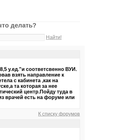
что делать?
Найти!
,5 у.ед."и соответсвенно ВУИ.
вав взять направление к
тела с кабинета ,как на
ске,а та которая за нее
тический центр.Пойду туда в
из врачей есть на форуме или
К списку форумов