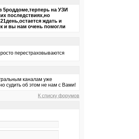
в 5роддоме,терперь на УЗИ
хих последствиях,но
21день,остается ждать и
ек и вы нам очень помогли
 просто перестраховываются
ентральным каналам уже
о судить об этом не нам с Вами!
К списку форумов