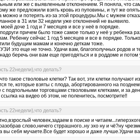
ьным или же с выявленным отклонением. Я поняла, что сами
ому же предложили взять кровь из пуповины, и тут же опят
а можно и потерять из-за этой процедуры.Мы с мужем отказ
ланное в 31 или 32 недели уже отклонений не выявило.
моей доче 1 год и 7 месяцев и все у неё в порядке.
 подруги причем было тоже самое только у неё у ребенка р
ам. Ребенку сейчас 1 год 5 месяцев и все в порядке. Толь
тили будущим мамам и конечно деткам тоже.
 УЗИ это еще не точно. Удачи вам, благополучных родов и 
надо беречь они вам еще пригодяться и в роддоме и потом 
сть 22недели),что делать?
что такое стволовые клетки? Так вот, эти клетки получают 
ся те, которые взяты с плода, абортированного на позднем
е с подпольными торговцами стволовыми клетками, и за де
 ссылка на видео об этом, не поленитесь, посмотрите!!
сть 22недели),что делать?
тно,взрослый человек,задаем в поиске и читаем...гиперэхо
разобрав слово,ничего стррашного..ну эхо ну и чё?ну чрезм
а вы себя мучаете.Все будет хорошо и даже лучше.Удачи ва