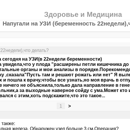
Здоровье и Медицина
Напугали на УЗИ (беременность 22недели),
22недели),что делать?
 сегодня на УЗИ(в 22недели беременности)
а увидела,что у плода "расширены петли кишечника до 8
тальные органы и мои анализы в порядке.Порекомендо
ку ,сказала"Пусть там и решают рожать или нет" Я выле
х и пошла к врачу,чтобы все узнать,но моя врачь в отпу
 ничего не объяснила,только дала направление в гене
льник,а за выходные наверное сойду с ума.Может кто 
вался с этим,хоть подскажите,что это такое...
1
>
 также:
дная железа. Обнаружен узел больше 3 см.Операция?