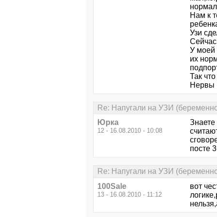
нормал
Нам к т
ребенк
Узи сде
Сейчас 
У моей
их норм
подпор
Так что
Нервы 
Re: Напугали на УЗИ (беременно
Юрка
Знаете 
12 - 16.08.2010 - 10:08
считают
сговор
посте 3
Re: Напугали на УЗИ (беременно
100Sale
вот чес
13 - 16.08.2010 - 11:12
логике,
нельзя,