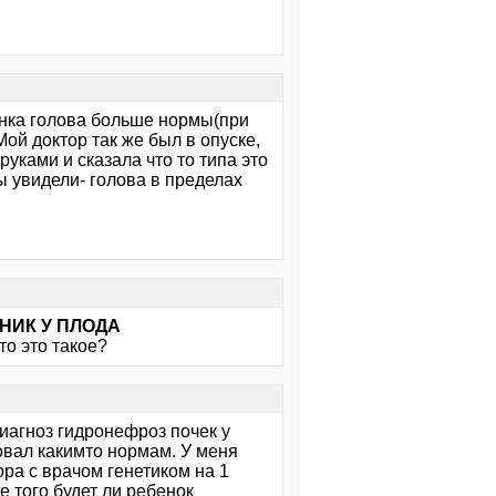
бенка голова больше нормы(при
Мой доктор так же был в опуске,
руками и сказала что то типа это
ы увидели- голова в пределах
ЧНИК У ПЛОДА
то это такое?
иагноз гидронефроз почек у
овал какимто нормам. У меня
ора с врачом генетиком на 1
 того будет ли ребенок