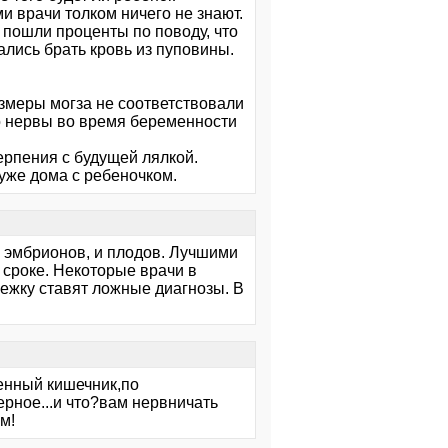
 врачи толком ничего не знают.
ь пошли проценты по поводу, что
ались брать кровь из пуповины.
азмеры могза не соответствовали
ко нервы во время беременности
терпения с будущей лялкой.
уже дома с ребеночком.
из эмбрионов, и плодов. Лучшими
 сроке. Некоторые врачи в
нежку ставят ложные диагнозы. В
генный кишечник,по
ерное...и что?вам нервничать
м!