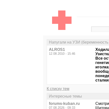
Напугали на УЗИ (беременность 
ALROS1
Ходила
12.08.2010 - 15:46
Узистк
Все ос
генети
иголка
вообще
понеде
сталки
К списку тем
Интересные темы
forums-kuban.ru
Смотри
07.08.2026 - 09:33
Щитови