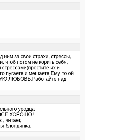
 ним за свои страхи, стрессы,
и, чтоб потом не корить себя,
 стрессами(простите их и
о пугаете и мешаете Ему, то ой
МНУЮ ЛЮБОВЬ.Работайте над
ольного уродца
 ВСЁ ХОРОШО !!
, читает,
ая блондинка.