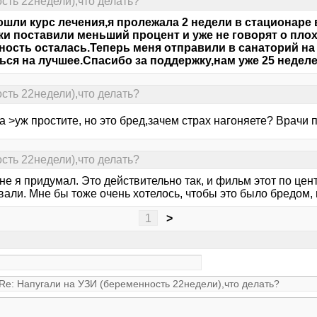
сть 22недели),что делать?
шли курс лечения,я пролежала 2 недели в стационаре 
ки поставили меньший процент и уже не говорят о пло
ность осталась.Теперь меня отправили в санаторий на 
ься на лучшее.Спасибо за поддержку,нам уже 25 недел
сть 22недели),что делать?
а >уж простите, но это бред,зачем страх нагоняете? Врачи
сть 22недели),что делать?
 не я придумал. Это действительно так, и фильм этот по ц
али. Мне бы тоже очень хотелось, чтобы это было бредом, н
1
>