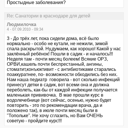
Простыдные заболевания?
Re: Санатории в краснодаре для детей
Людмилочка
4 - 07.09.2010 - 09:34
3 - До трёх лет, пока сидели дома, всё было
нормально - особо не кутали, не нежили, зимой
спала раскрытой. Ну,думаем, как хорошо! Какой у нас
заклённый ребёнок! Пошли в садик - и началось!!!
Неделя там - почти месяц болеем! Всякие ОРЗ,
ОРВИ,кашель почти беспрестанный, ангины,
стоматит,конъюктивит - с антибиотиками старались
поаккуратнее, по- возможности обходились без них.
Нам наша педиатр говорила - вот сколько инфекций
принесут детки в садик, вот всеми она и должна
переболеть, как-бы от каждой инфекции получается
маленькая прививочка. В мае прошли курс в
водолечебнице (вот сейчас, осенью, нужно будет
повторить - это по рекомендации врача, да и
положено так), в июле почти месяц были в
"Топольке". Не хочу сглазить, но Вам ОЧЕНЬ
советую - пройдите курс!!!