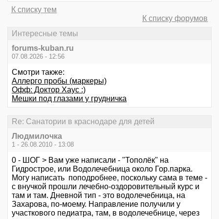
К списку тем
К списку форумов
Интересные темы
forums-kuban.ru
07.08.2026 - 12:56
Смотри также:
Аллерго пробы (маркеры)
Офф: Доктор Хаус :)
Мешки под глазами у грудничка
Re: Санатории в краснодаре для детей
Людмилочка
1 - 26.08.2010 - 13:08
0 - ШОГ > Вам уже написали - "Тополёк" на
Гидрострое, или Водолечебница около Гор.парка.
Могу написать поподробнее, поскольку сама в теме -
с внучкой прошли лечебно-оздоровительный курс и
там и там. Дневной тип - это водолечебница, на
Захарова, по-моему. Направление получили у
участкового педиатра, там, в водолечебнице, через