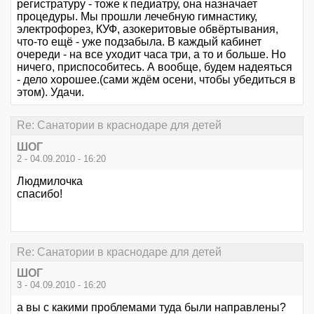
регистратуру - тоже к педиатру, она назначает
процедуры. Мы прошли лечебную гимнастику,
электрофорез, КУФ, азокеритовые обвёртывания,
что-то ещё - уже подзабыла. В каждый кабинет
очереди - на все уходит часа три, а то и больше. Но
ничего, приспособитесь. А вообще, будем надеяться
- дело хорошее.(сами ждём осени, чтобы убедиться в
этом). Удачи.
Re: Санатории в краснодаре для детей
ШОГ
2 - 04.09.2010 - 16:20
Людмилочка
спасибо!
Re: Санатории в краснодаре для детей
ШОГ
3 - 04.09.2010 - 16:20
а вы с какими проблемами туда были направлены?