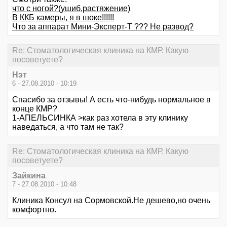
что с ногой?(ушиб,растяжение)
В ККБ камеры, я в шоке!!!!!!
Что за аппарат Мини-Эксперт-Т ??? Не развод?
Re: Стоматологическая клиника на КМР. Какую
посоветуете?
Нэт
6 - 27.08.2010 - 10:19
Спасибо за отзывы! А есть что-нибудь нормальное в
конце КМР?
1-АПЕЛЬСИНКА >как раз хотела в эту клинику
наведаться, а что там не так?
Re: Стоматологическая клиника на КМР. Какую
посоветуете?
Зайкина
7 - 27.08.2010 - 10:48
Клиника Консул на Сормовской.Не дешево,но очень
комфортно.