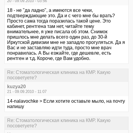
20 - 09.09.2010 - 03:56
18 - не "да ладно", а имеются все чеки,
подтверждающие это. Да и с чего мне бы врать?
Просто сама тогда поразилась такой цене. Это
кабинет, рентгена там нет, читайте тему
внимательнее, я уже писала об этом. Снимок
пришлось мне делать всего один раз, до 30-й
Иркутской дивизии мне не западло прогуляться. Да я
Вас и не заставляю идти туда, просто мне врач
понравилась. А Вы езжайте, где дешевле, есть
рентген и т.д. Короче, где Вам удобно.
Re: Стоматологическая клиника на КМР. Какую
посоветуете?
kuzya20
21 - 09.09.2010 - 11:07
14-nalavochke > Если хотите оставьте мыло, на почту
напишу
Re: Стоматологическая клиника на КМР. Какую
посоветуете?