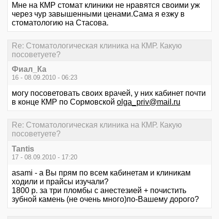
Мне на КМР стомат клиники не нравятся своими уж
через чур завышенными ценами.Сама я езжу в
стоматологию на Стасова.
Re: Стоматологическая клиника на КМР. Какую
посоветуете?
Фиал_Ка
16 - 08.09.2010 - 06:23
могу посоветовать своих врачей, у них кабинет почти
в конце КМР по Сормовской
olga_priv@mail.ru
Re: Стоматологическая клиника на КМР. Какую
посоветуете?
Tantis
17 - 08.09.2010 - 17:20
asami - а Вы прям по всем кабинетам и клиникам
ходили и прайсы изучали?
1800 р. за три пломбы с анестезией + почистить
зубной камень (не очень много)по-Вашему дорого?