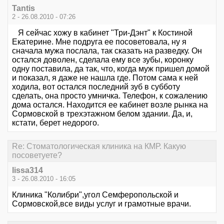
Tantis
2 - 26.08.2010 - 07:26
Я сейчас хожу в кабинет "Три-Дэнт" к Костиной
Екатерине. Мне подруга ее посоветовала, ну я
сначала мужа послала, так сказать на разведку. Он
остался доволен, сделала ему все зубы, коронку
одну поставила, да так, что, когда муж пришел домой
и показал, я даже не нашла где. Потом сама к ней
ходила, вот остался последний зуб в субботу
сделать, она просто умничка. Телефон, к сожалению
дома остался. Находится ее кабинет возле рынка на
Сормовской в трехэтажном белом здании. Да, и,
кстати, берет недорого.
Re: Стоматологическая клиника на КМР. Какую
посоветуете?
lissa314
3 - 26.08.2010 - 16:05
Клиника "Колибри",угол Семферопольской и
Сормовской,все виды услуг и грамотные врачи.