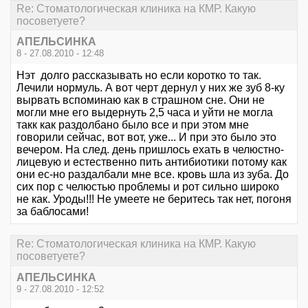
Re: Стоматологическая клиника на КМР. Какую
посоветуете?
АПЕЛЬСИНКА
8 - 27.08.2010 - 12:48
Нэт долго рассказывать но если коротко то так.
Лечили нормуль. А вот черт дернул у них же зуб 8-ку
вырвать вспоминаю как в страшном сне. Они не
могли мне его выдернуть 2,5 часа и уйти не могла
такк как раздолбано было все и при этом мне
говорили сейчас, вот вот, уже... И при это было это
вечером. На след. день пришлось ехать в челюстно-
лицевую и естественно пить антибиотики потому как
они ес-но раздалбали мне все. кровь шла из зуба. До
сих пор с челюстью проблемы и рот сильно широко
не как. Уроды!!! Не умеете не беритесь так нет, погоня
за баблосами!
Re: Стоматологическая клиника на КМР. Какую
посоветуете?
АПЕЛЬСИНКА
9 - 27.08.2010 - 12:52