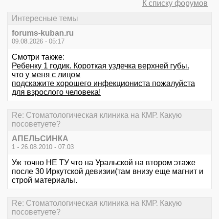
К списку форумов
Интересные темы
forums-kuban.ru
09.08.2026 - 05:17
Смотри также:
Ребенку 1 годик. Короткая уздечка верхней губы.
что у меня с лицом
подскажите хорошего инфекциониста пожалуйста
для взрослого человека!
Re: Стоматологическая клиника на КМР. Какую
посоветуете?
АПЕЛЬСИНКА
1 - 26.08.2010 - 07:03
Уж точно НЕ ТУ что на Уральской на втором этаже
после 30 Иркутской девизии(там внизу еще магнит и
строй материалы.
Re: Стоматологическая клиника на КМР. Какую
посоветуете?