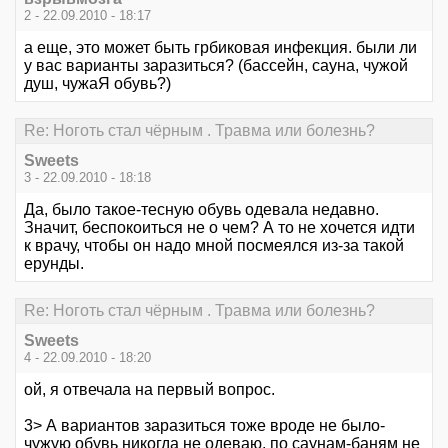
2 - 22.09.2010 - 18:17
а еще, это может быть грбиковая инфекция. были ли
у вас варианты заразиться? (бассейн, сауна, чужой
душ, чужаЯ обувь?)
Re: Ноготь стал чёрным . Травма или болезнь?
Sweets
3 - 22.09.2010 - 18:18
Да, было такое-тесную обувь одевала недавно.
Значит, беспокоиться не о чем? А то не хочется идти
к врачу, чтобы он надо мной посмеялся из-за такой
ерунды.
Re: Ноготь стал чёрным . Травма или болезнь?
Sweets
4 - 22.09.2010 - 18:20
ой, я отвечала на первый вопрос.
3> А вариантов заразиться тоже вроде не было-
чужую обувь никогда не одеваю, по саунам-баням не