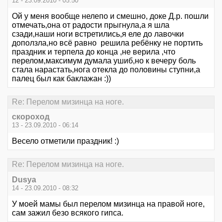
12 - 23.09.2010 - 05:50
Ой у меня вообще нелепо и смешно, доке Д.р. пошли
отмечать,она от радости прыгнула,а я шла
сзади,наши ноги встретились,я еле до лавочки
доползла,но всё равно решила ребёнку не портить
праздник и терпела до конца ,не верила ,что
перелом,максимум думала ушиб,но к вечеру боль
стала нарастать,нога отекла до половины ступни,а
палец был как баклажан :))
Re: Перелом мизинца на ноге.
скороход
13 - 23.09.2010 - 06:14
Весело отметили праздник! :)
Re: Перелом мизинца на ноге.
Dusya
14 - 23.09.2010 - 08:32
У моей мамы был перелом мизинца на правой ноге,
сам зажил безо всякого гипса.