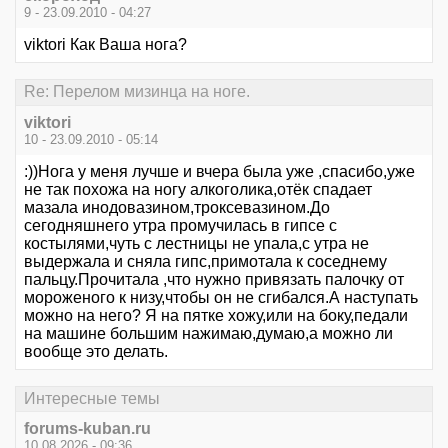
9 - 23.09.2010 - 04:27
viktori Как Ваша нога?
Re: Перелом мизинца на ноге.
viktori
10 - 23.09.2010 - 05:14
:))Нога у меня лучше и вчера была уже ,спасибо,уже
не так похожа на ногу алкоголика,отёк спадает
мазала инодовазином,троксевазином.До
сегодняшнего утра промучилась в гипсе с
костылями,чуть с лестницы не упала,с утра не
выдержала и сняла гипс,примотала к соседнему
пальцу.Прочитала ,что нужно привязать палочку от
мороженого к низу,чтобы он не сгибался.А наступать
можно на него? Я на пятке хожу,или на боку,педали
на машине большим нажимаю,думаю,а можно ли
вообще это делать.
Интересные темы
forums-kuban.ru
10.08.2026 - 09:36