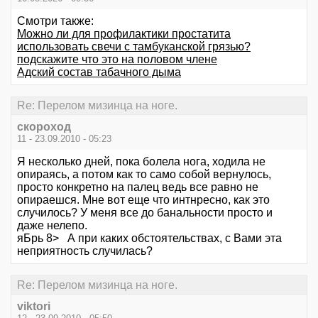
Смотри также:
Можно ли для профилактики простатита
использовать свечи с тамбуканской грязью?
подскажите что это на половом члене
Адский состав табачного дыма
Re: Перелом мизинца на ноге.
скороход
11 - 23.09.2010 - 05:23
Я несколько дней, пока болела нога, ходила не
опираясь, а потом как то само собой вернулось,
просто конкретно на палец ведь все равно не
опираешся. Мне вот еще что интнресно, как это
случилось? У меня все до банальности просто и
даже нелепо.
яБрь 8> А при каких обстоятельствах, с Вами эта
неприятность случилась?
Re: Перелом мизинца на ноге.
viktori