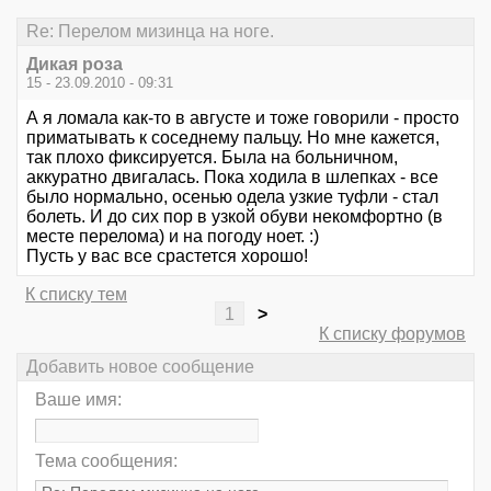
Re: Перелом мизинца на ноге.
Дикая роза
15 - 23.09.2010 - 09:31
А я ломала как-то в августе и тоже говорили - просто
приматывать к соседнему пальцу. Но мне кажется,
так плохо фиксируется. Была на больничном,
аккуратно двигалась. Пока ходила в шлепках - все
было нормально, осенью одела узкие туфли - стал
болеть. И до сих пор в узкой обуви некомфортно (в
месте перелома) и на погоду ноет. :)
Пусть у вас все срастется хорошо!
К списку тем
1
>
К списку форумов
Добавить новое сообщение
Ваше имя:
Тема сообщения: