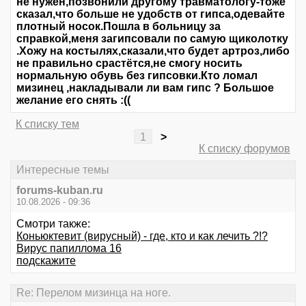
не нужен,позвонили другому травматологу-тоже
сказал,что больше не удобств от гипса,одевайте
плотный носок.Пошла в больницу за
справкой,меня загипсовали по самую щиколотку
.Хожу на костылях,сказали,что будет артроз,либо
не правильно срастётся,не смогу носить
нормальную обувь без гипсовки.Кто ломал
мизинец ,накладывали ли вам гипс ? Большое
желание его снять :((
К списку тем
1
>
К списку форумов
Интересные темы
forums-kuban.ru
10.08.2026 - 09:36
Смотри также:
Коньюктевит (вирусный) - где, кто и как лечить ?!?
Вирус папиллома 16
подскажите
Re: Перелом мизинца на ноге.