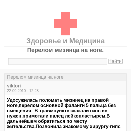
Здоровье и Медицина
Перелом мизинца на ноге.
Найти!
Перелом мизинца на ноге.
viktori
22.09.2010 - 12:23
Удосужилась поломать мизинец на правой
ноге,перелом основной фаланги 5 пальца без
смещения .В травмпункте сказали гипс не
нужен,примотали палец лейкопластырем.В
дальнейшем обратиться по месту
жительства.Позвонила знакомому хирургу-гипс