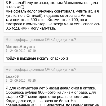
3-БывалаЯ >ну не знаю, что там Малышева вещала
в телике(((
мне офтальмолог оч-очень советовала купить их, и я
куплю, но в Оптике(!), недавно смотрела в Ригле -
там они то-ли 500 с копейками, то-ли 700, но я
смотрела и компьютерные тож(у меня есть, спасаюсь
3,5 года ими), могу напутать.
Re: перфорационные ОЧКИ где купить?
МетельАвгуста
7 - 24.09.2010 - 07:19
пойду в выхдные искать, спасибо :)
Re: перфорационные ОЧКИ где купить?
Lexx09
8 - 24.09.2010 - 08:25
Я для компьютера лет 6 назад делал очки в оптике.
Обошлось рублей 900 - обточка линз + оправа. Для
старых CRT мониторов очки реально помогают.
Когда долго сидишь - глаза не болят. На
современные ЖК LCD мониторы, по моему, никак не