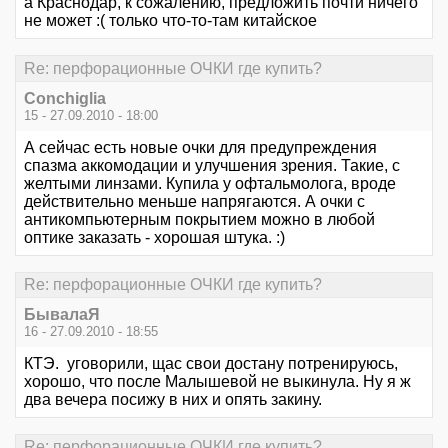
а Краснодар, к сожалению, предложить почти ничего
не может :( только что-то-там китайское
Re: перфорационные ОЧКИ где купить?
Conchiglia
15 - 27.09.2010 - 18:00
А сейчас есть новые очки для предупреждения
спазма аккомодации и улучшения зрения. Такие, с
желтыми линзами. Купила у офтальмолога, вроде
действительно меньше напрягаются. А очки с
антикомпьютерным покрытием можно в любой
оптике заказать - хорошая штука. :)
Re: перфорационные ОЧКИ где купить?
БывалаЯ
16 - 27.09.2010 - 18:55
КТЭ. уговорили, щас свои достану потренируюсь,
хорошо, что после Малышевой не выкинула. Ну я ж
два вечера посижу в них и опять закину.
Re: перфорационные ОЧКИ где купить?