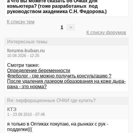
а что вы можете сказать об Очках для
комьютера? (тоже разработаных под
руководством академика С.Н. Федорова.)
К списку тем
1
>
К списку форумов
Интересные темы
forums-kuban.ru
10.08.2026 - 12:25
Смотри также:
Определение беременности
Флеболог - где можно получить консультацию ?
После удаления лазером образования на коже дыра-
рана - это норма?
Re: перфорационные ОЧКИ где купить?
КТЭ
1 - 23.09.2010 - 07:46
я только в Оптиках покупаю, на рынках с рук -
подделки(((