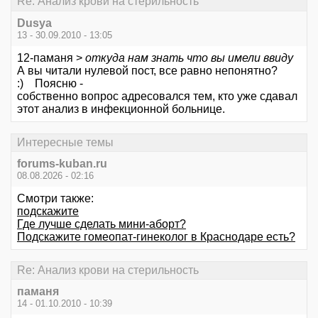
Re: Анализ крови на стерильность
Dusya
13 - 30.09.2010 - 13:05
12-паманя >
откуда нам знать что вы имели ввиду
А вы читали нулевой пост, все равно непонятно?
:) Поясню -
собственно вопрос адресовался тем, кто уже сдавал
этот анализ в инфекционной больнице.
Интересные темы
forums-kuban.ru
08.08.2026 - 02:16
Смотри также:
подскажите
Где лучше сделать мини-аборт?
Подскажите гомеопат-гинеколог в Краснодаре есть?
Re: Анализ крови на стерильность
паманя
14 - 01.10.2010 - 10:39