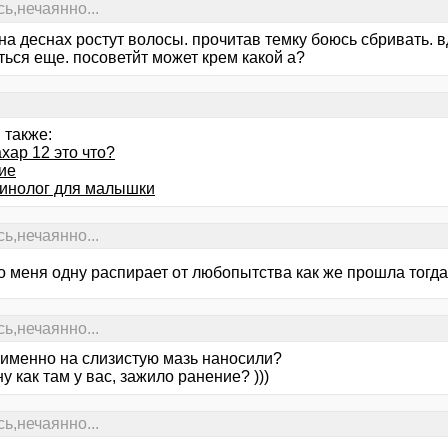
ь,нечаянно...
на деснах ростут волосы. прочитав темку боюсь сбривать. в
ться еще. посоветйт может крем какой а?
 также:
хар 12 это что?
ие
инолог для малышки
ь,нечаянно...
о меня одну распирает от любопытства как же прошла тогда
ь,нечаянно...
ы именно на слизистую мазь наносили?
ну как там у вас, зажило ранение? )))
ь,нечаянно...