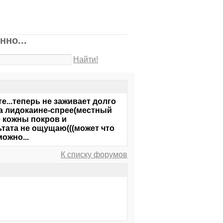
но...
Найти!
е...теперь не заживает долго
на лидокаине-спрее(местный
 кожны покров и
тата не ощущаю(((может что
ожно...
К списку форумов