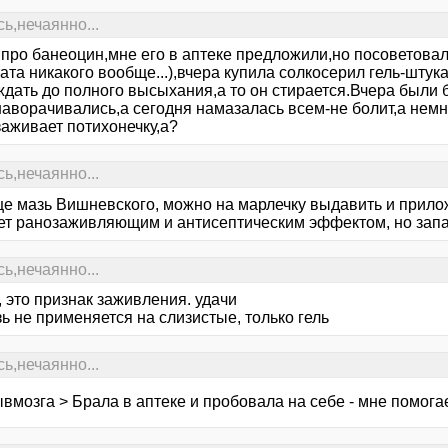
ь,нечаянно...
 про банеоцин,мне его в аптеке предложили,но посоветовал
ата никакого вообще...),вчера купила солкосерил гель-штук
дать до полного высыхания,а то он стирается.Вчера были бо
аворачивались,а сегодня намазалась всем-не болит,а немно
заживает потихонечку,а?
ь,нечаянно...
ще мазь Вишневского, можно на марлечку выдавить и прилож
ет ранозаживляющим и антисептическим эффектом, но запа
ь,нечаянно...
д, это признак заживления. удачи
зь не применяется на слизистые, только гель
ь,нечаянно...
вмозга > Брала в аптеке и пробовала на себе - мне помога