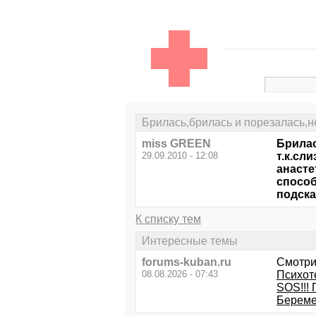
Брилась,брилась и порезалась,не
miss GREEN
Брилас
29.09.2010 - 12:08
т.к.сл
анасте
способ
подска
К списку тем
Интересные темы
forums-kuban.ru
Смотри
08.08.2026 - 07:43
Психот
SOS!!! 
Береме