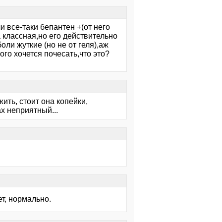
и все-таки бепантен +(от него
а классная,но его действительно
ли жуткие (но не от геля),аж
го хочется почесать,что это?
ить, стоит она копейки,
х неприятный...
ет, нормально.