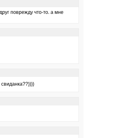
друг поврежду что-то. а мне
 свиданка??))))