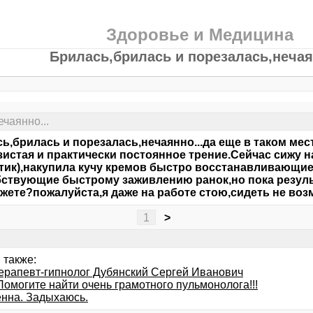
Здоровье и Медицина
Брилась,брилась и порезалась,нечаян
чаянно...
ь,брилась и порезалась,нечаянно...да еще в таком мест
изистая и практически постоянное трение.Сейчас сижу 
тик),накупила кучу кремов быстро восстанавливающие
ствующие быстрому заживлению ранок,но пока резуль
жете?пожалуйста,я даже на работе стою,сидеть не возм
1
>
 также:
ерапевт-гипнолог Дубянский Сергей Иванович
Помогите найти очень грамотного пульмонолога!!!
нна. Задыхаюсь.