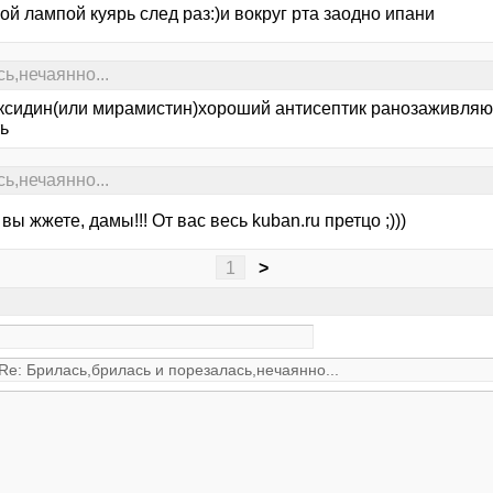
й лампой куярь след раз:)и вокруг рта заодно ипани
ь,нечаянно...
ксидин(или мирамистин)хороший антисептик ранозаживля
ь
ь,нечаянно...
вы жжете, дамы!!! От вас весь kuban.ru претцо ;)))
1
>