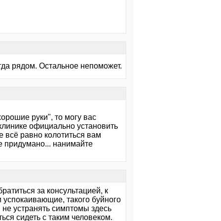
егда рядом. Остальное непоможет.
хорошие руки", то могу вас
иклинике официально установить
е всё равно колотиться вам
е придумано... нанимайте
братиться за консультацией, к
и успокаивающие, такого буйного
ы не устранять симптомы здесь
ться сидеть с таким человеком.