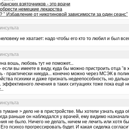
убанских взяточников - это врачи
иобрести немецкие лекарства
? " Избавление от никотиновой зависимости за один сеанс"
 инсульта
еловеку не хватает: надо чтобы его кто то любил и был вс
 инсульта
ена вошь, любовь тут не поможет...
- если вы имеете в виду, куда бы можно пристроить отца "в 
ь - практически никуда... конечно можно через МСЭК в пол
ойства психики и даже признать недеепособность, но дальш
. эффективного лечения в таких ситуациях тоже пока ещё н
..
 инсульта
в тумане > дело не в пристройстве. Мы хотели узнать куда о
Когда раньше он наблюдался у врачей, ему видимо назначал
ия не было. Ничего не делать, ничем не лечить или хотя б
 Его психоз прогрессировать будет. И какая сиделка согласи