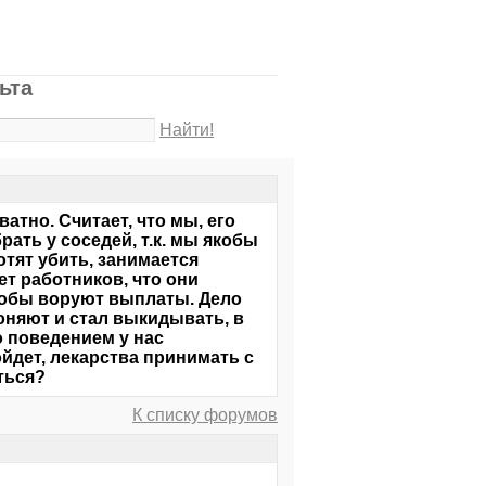
ьта
Найти!
ватно. Считает, что мы, его
ать у соседей, т.к. мы якобы
отят убить, занимается
т работников, что они
якобы воруют выплаты. Дело
воняют и стал выкидывать, в
о поведением у нас
йдет, лекарства принимать с
ться?
К списку форумов