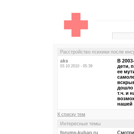
Расстройство психики после инс
aks
В 2003
03.10.2010 - 05:39
дети, 
ее мут
самоле
вскрыв
дошло 
т.ч. и
возмож
нашей 
К списку тем
Интересные темы
forums-kuban.ru
Смотри