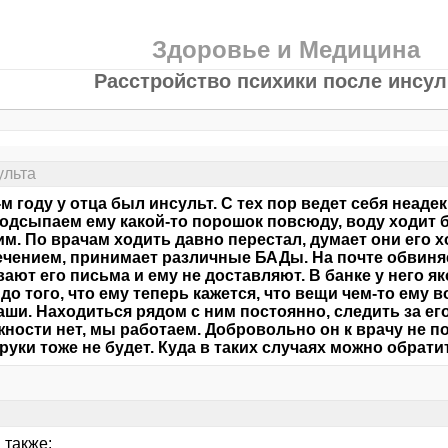
Здоровье и Медицина
Расстройство психики после инсул
ульта
-м году у отца был инсульт. С тех пор ведет себя неадек
подсыпаем ему какой-то порошок повсюду, воду ходит бр
им. По врачам ходить давно перестал, думает они его х
чением, принимает различные БАДы. На почте обвиняе
ают его письма и ему не доставляют. В банке у него 
до того, что ему теперь кажется, что вещи чем-то ему 
 наши. Находиться рядом с ним постоянно, следить за ег
ности нет, мы работаем. Добровольно он к врачу не по
руки тоже не будет. Куда в таких случаях можно обрати
 также: