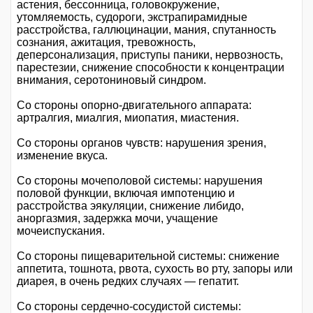
астения, бессонница, головокружение,
утомляемость, судороги, экстрапирамидные
расстройства, галлюцинации, мания, спутанность
сознания, ажитация, тревожность,
деперсонализация, приступы паники, нервозность,
парестезии, снижение способности к концентрации
внимания, серотониновый синдром.
Со стороны опорно-двигательного аппарата:
артралгия, миалгия, миопатия, миастения.
Со стороны органов чувств: нарушения зрения,
изменение вкуса.
Со стороны мочеполовой системы: нарушения
половой функции, включая импотенцию и
расстройства эякуляции, снижение либидо,
аноргазмия, задержка мочи, учащение
мочеиспускания.
Со стороны пищеварительной системы: снижение
аппетита, тошнота, рвота, сухость во рту, запоры или
диарея, в очень редких случаях — гепатит.
Со стороны сердечно-сосудистой системы: