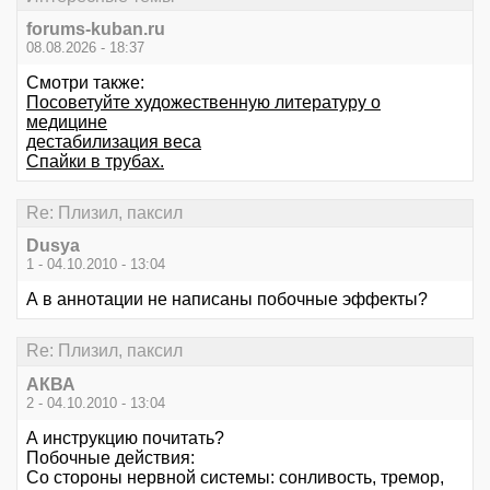
forums-kuban.ru
08.08.2026 - 18:37
Смотри также:
Посоветуйте художественную литературу о
медицине
дестабилизация веса
Спайки в трубах.
Re: Плизил, паксил
Dusya
1 - 04.10.2010 - 13:04
А в аннотации не написаны побочные эффекты?
Re: Плизил, паксил
АКВА
2 - 04.10.2010 - 13:04
А инструкцию почитать?
Побочные действия:
Со стороны нервной системы: сонливость, тремор,