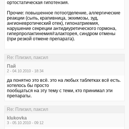
ортостатическая гипотензия.
Прочие: повышенное потоотделение, аллергические
реакции (сыпь, крапивница, экхимозы, зуд,
ангионевротический отек), гипонатриемия,
нарушение секреции антидиуретического гормона,
гиперпролактинемия/галакторея, синдром отмены
(при резкой отмене препарата).
Re: Плизил, паксил
Пай
2 - 04.10.2010 - 18:34
да понятно это всё. это на любых таблетках всё есть.
хотелось бы просто
пообщаться на эту тему с теми, кто принимал эти
препараты.
Re: Плизил, паксил
klukovka
3 - 05.10.2010 - 09:12