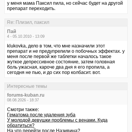
у меня мама Паксил пила, но сейчас будет на другой
препарат переходить.
Re: Плизил, паксил
Пай
4 - 05.10.2010 - 13:09
klukovka, дело в том, что мне назначили этот
препарат и не предупрелили о побочных эффектах. у
меня после первой же таблетки началось такое
жуткое депрессивное состояние, затем головная
боль ужасная, кароче два дня я его пропила, а
сегодня не пью, и до сих пор колбасит. вот.
Интересные темы
forums-kuban.ru
08.08.2026 - 18:37
Смотри также:
Гематома после удаления зуба
У молодой девушки проблемы с венами. Куда
обратиться?
На что перейти после Називина?