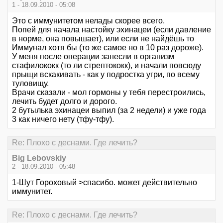
1 - 18.09.2010 - 05:08
Это с иммунитетом нелады скорее всего.
Попей для начала настойку эхинацеи (если давление
в норме, она повышает), или если не найдёшь то
Иммунал хотя бы (то же самое но в 10 раз дороже).
У меня после операции занесли в организм
стафилококк (то ли стрептококк), и начали повсюду
прыщи вскакивать - как у подростка угри, по всему
туловищу.
Врачи сказали - мол гормоны у тебя перестроились,
лечить будет долго и дорого.
2 бутылька эхинацеи выпил (за 2 недели) и уже года
3 как ничего нету (тфу-тфу).
Re: Плохо с деснами. Где лечить?
Big Lebovskiy
2 - 18.09.2010 - 05:48
1-Шут Гороховый >спасибо. может действительно
иммунитет.
Re: Плохо с деснами. Где лечить?