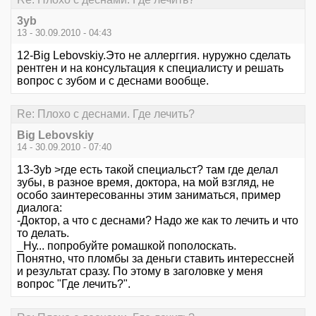
3yb
13 - 30.09.2010 - 04:43
12-Big Lebovskiy.Это не аллерггия. нуружно сделать
рентген и на консультация к специалисту и решать
вопрос с зубом и с деснами вообще.
Re: Плохо с деснами. Где лечить?
Big Lebovskiy
14 - 30.09.2010 - 07:40
13-3yb >где есть такой специальст? там где делал
зубы, в разное время, доктора, на мой взгляд, не
особо заинтересованны этим заниматься, пример
диалога:
-Доктор, а что с деснами? Надо же как то лечить и что
то делать.
_Ну... попробуйте ромашкой пополоскать.
Понятно, что пломбы за деньги ставить интерессней
и результат сразу. По этому в заголовке у меня
вопрос "Где лечить?".