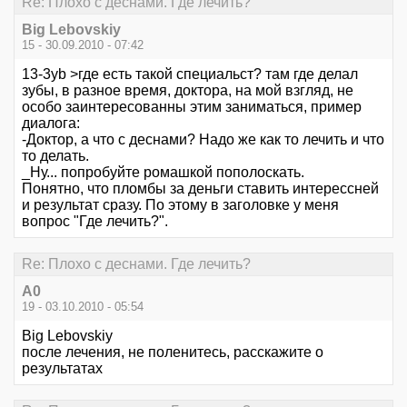
Re: Плохо с деснами. Где лечить?
Big Lebovskiy
15 - 30.09.2010 - 07:42
13-3yb >где есть такой специальст? там где делал
зубы, в разное время, доктора, на мой взгляд, не
особо заинтересованны этим заниматься, пример
диалога:
-Доктор, а что с деснами? Надо же как то лечить и что
то делать.
_Ну... попробуйте ромашкой пополоскать.
Понятно, что пломбы за деньги ставить интерессней
и результат сразу. По этому в заголовке у меня
вопрос "Где лечить?".
Re: Плохо с деснами. Где лечить?
А0
19 - 03.10.2010 - 05:54
Big Lebovskiy
после лечения, не поленитесь, расскажите о
результатах