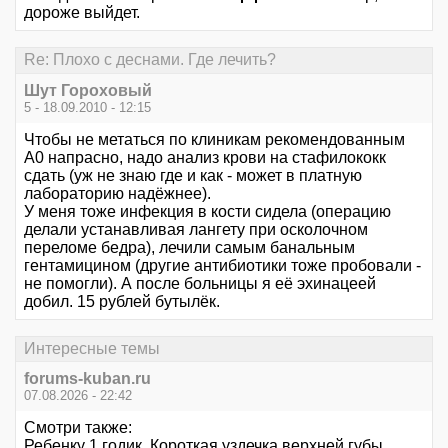
дороже выйдет.
Re: Плохо с деснами. Где лечить?
Шут Гороховый
5 - 18.09.2010 - 12:15
Чтобы не метаться по клиникам рекомендованным
A0 напрасно, надо анализ крови на стафилококк
сдать (уж не знаю где и как - может в платную
лабораторию надёжнее).
У меня тоже инфекция в кости сидела (операцию
делали устанавливая лангету при осколочном
переломе бедра), лечили самым банальным
гентамицином (другие антибиотики тоже пробовали -
не помогли). А после больницы я её эхинацеей
добил. 15 рублей бутылёк.
Интересные темы
forums-kuban.ru
07.08.2026 - 22:42
Смотри также:
Ребенку 1 годик. Короткая уздечка верхней губы.