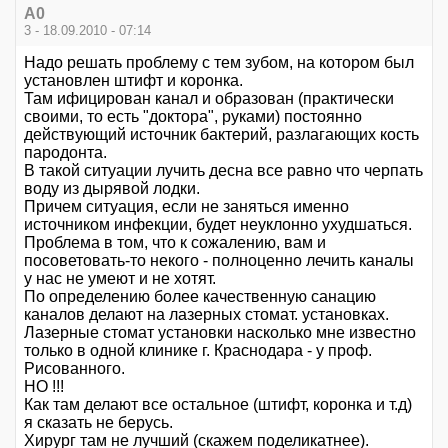
А0
3 - 18.09.2010 - 07:14
Надо решать проблему с тем зубом, на котором был
установлен штифт и коронка.
Там ифицирован канал и образован (практически
своими, то есть "доктора", руками) постоянно
действующий источник бактерий, разлагающих кость
пародонта.
В такой ситуации лучить десна все равно что черпать
воду из дырявой лодки.
Причем ситуация, если не заняться именно
источником инфекции, будет неуклонно ухудшаться.
Проблема в том, что к сожалению, вам и
посоветовать-то некого - полноценно лечить каналы
у нас не умеют и не хотят.
По определению более качественную санацию
каналов делают на лазерных стомат. установках.
Лазерные стомат установки насколько мне известно
только в одной клинике г. Краснодара - у проф.
Рисованного.
НО !!!
Как там делают все остальное (штифт, коронка и т.д)
я сказать не берусь.
Хирург там не лучший (скажем поделикатнее).