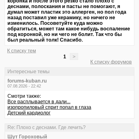
коронка и после этого резко стало плохо с
деснами, полоскания и пасты не помогают, я
думал может пластик это аллерген, но пол года
назад поставил уже керамику, но ничего не
изменилось. Посоветуйте куда можно
обратиться, может там какое нибудь воспаление
под коронкой, но ни чего не болит. Так что бы
был реальный толк! Спасибо.
К списку тем
1
>
К списку форумов
Интересные темы
forums-kuban.ru
07.08.2026 - 22:42
Смотри также:
Все расплывается в дали...
изопропиловый сприт попал в глаза
Детский кардиолог
Re: Плохо с деснами. Где лечить?
Шут Гороховый