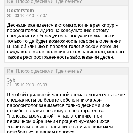
Re: Плохо с деснами. Где лечить?
Doctorstom
20 - 03.10.2010 - 07:07
Деснами занимается в стоматологии врач хирург-
пародонтолог. Идите на консультацию к этому
специалисту, обследуйтесь, получайте диагноз и
только тогда будет возможность говорить о лечении.
В нашей клинике в пародонтологическом лечении
нуждаются около половины всех пациентов, именно
такова распространенность заболеваний десен.
Re: Плохо с деснами. Где лечить?
3yb
21 - 05.10.2010 - 06:03
В любой приличной частной стоматологии есть такие
специалисты,выберите себе клинику.врач-
пародонтолог занимается только десноми и он
пломбы н ставит поэтому он не отправит вас
"полоскатьромашкой". у нас в клинике при
первичном обращении процент нуждающихся
значительно выше.напишите на мыло поможем
разобраться в вашем вопросе.