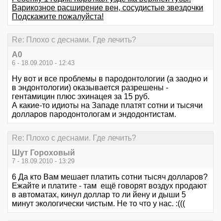
Варикозное расширение вен, сосудистые звездочки
Подскажите пожалуйста!
Re: Плохо с деснами. Где лечить?
А0
6 - 18.09.2010 - 12:43
Ну вот и все проблемы в пародонтологии (а заодно и
в эндонтологии) оказывается разрешены -
гентамицин плюс эхинацея за 15 руб.
А какие-то идиоты на Западе платят сотни и тысячи
долларов пародонтологам и эндодонтистам.
Re: Плохо с деснами. Где лечить?
Шут Гороховый
7 - 18.09.2010 - 13:29
6 Да кто Вам мешает платить сотни тысяч долларов?
Ежайте и платите - там ещё говорят воздух продают
в автоматах, кинул доллар то ли йену и дыши 5
минут экологически чистым. Не то что у нас. :(((