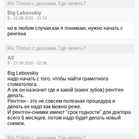
Re: Плохо с деснами. Где лечить?
Big Lebovskiy
8 - 21.09.2010 - 21:14
но в любом случаи,как я понимаю, нужно начать с
ренгена
Re: Плохо с деснами. Где лечить?
А0
9 - 22.09.2010 - 02:06
Big Lebovskiy
надо начать с того, чтобы найти грамотного
стоматолога.
А уж он назначит где и какой (каких зубов) рентген
делать.
Рентген - это не совсем полезная процедура и
делать ее надо как можно реже.
И рентген-снимки имеют "срок годности" для доктора
всего 6 месяцев, потом надо будет делать новый
снимок.
Re: Плохо с деснами. Где лечить?