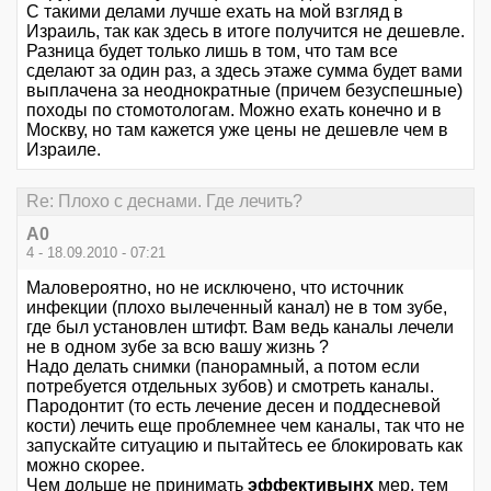
С такими делами лучше ехать на мой взгляд в
Израиль, так как здесь в итоге получится не дешевле.
Разница будет только лишь в том, что там все
сделают за один раз, а здесь этаже сумма будет вами
выплачена за неоднократные (причем безуспешные)
походы по стомотологам. Можно ехать конечно и в
Москву, но там кажется уже цены не дешевле чем в
Израиле.
Re: Плохо с деснами. Где лечить?
А0
4 - 18.09.2010 - 07:21
Маловероятно, но не исключено, что источник
инфекции (плохо вылеченный канал) не в том зубе,
где был установлен штифт. Вам ведь каналы лечели
не в одном зубе за всю вашу жизнь ?
Надо делать снимки (панорамный, а потом если
потребуется отдельных зубов) и смотреть каналы.
Пародонтит (то есть лечение десен и поддесневой
кости) лечить еще проблемнее чем каналы, так что не
запускайте ситуацию и пытайтесь ее блокировать как
можно скорее.
Чем дольше не принимать
эффективынх
мер, тем