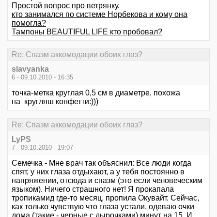
Простой вопрос про ветрянку.
кто занимался по системе Норбекова и кому она
помогла?
Тампоны BEAUTIFUL LIFE кто пробовал?
Re: Спазм аккомодации обоих глаз?
slavyanka
6 - 09.10.2010 - 16:35
точка-метка круглая 0,5 см в диаметре, похожа
на кругляш конфетти:)))
Re: Спазм аккомодации обоих глаз?
LyPS
7 - 09.10.2010 - 19:07
Семечка - Мне врач так объяснил: Все люди когда
спят, у них глаза отдыхают, а у тебя постоянно в
напряжении, отсюда и спазм (это если человеческим
языком). Ничего страшного нет! Я прокапала
тропикамид где-то месяц, пропила Окувайт. Сейчас,
как только чувствую что глаза устали, одеваю очки
дома (такие - черные с дырочками) минут на 15. И