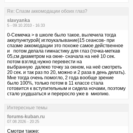
Re: Спазм аккомодации обоих глаз?
slavyanka
5 - 09.10.2010 - 16:33
0-Семечка > в школе было такое, вылечила тогда
аккупунктурой( иглоукалывание)15 сеансов- при
спазме аккомодации это похоже самое действенное
и потом делала гимнастику для глаз (точка-меткав
05,см диаметром на окне- сначала на неё 10 сек.
потом взгляд нужно перевести на
выбранную далеко точку за окном, на неё смотреть
20 сек. и так раз по 20, можно и 2 раза в день делать).
Мне тогда очень помогло, 2 года вообще зрение
было 100%, только потом в 11 классе стала
готовится к вступительным и сидела ночами, поэтому
стало ухудшаться и переросло уже в миопию.
Интересные темы
forums-kuban.ru
07.08.2026 - 20:25
Смотри также: