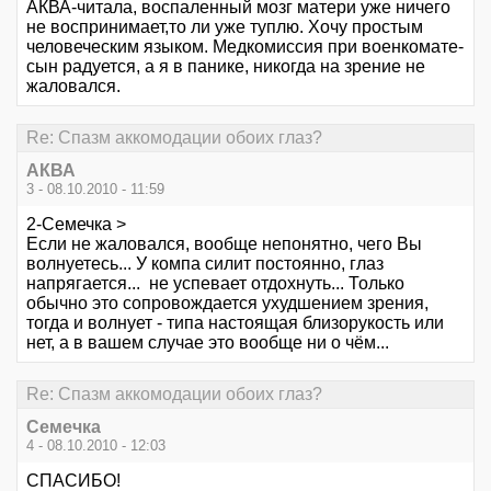
АКВА-читала, воспаленный мозг матери уже ничего
не воспринимает,то ли уже туплю. Хочу простым
человеческим языком. Медкомиссия при военкомате-
сын радуется, а я в панике, никогда на зрение не
жаловался.
Re: Спазм аккомодации обоих глаз?
АКВА
3 - 08.10.2010 - 11:59
2-Семечка >
Если не жаловался, вообще непонятно, чего Вы
волнуетесь... У компа силит постоянно, глаз
напрягается... не успевает отдохнуть... Только
обычно это сопровождается ухудшением зрения,
тогда и волнует - типа настоящая близорукость или
нет, а в вашем случае это вообще ни о чём...
Re: Спазм аккомодации обоих глаз?
Семечка
4 - 08.10.2010 - 12:03
СПАСИБО!