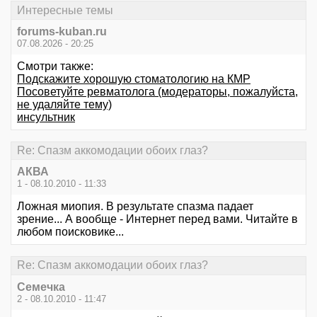
Интересные темы
forums-kuban.ru
07.08.2026 - 20:25
Смотри также:
Подскажите хорошую стоматологию на КМР
Посоветуйте ревматолога (модераторы, пожалуйста,
не удаляйте тему)
инсультник
Re: Спазм аккомодации обоих глаз?
АКВА
1 - 08.10.2010 - 11:33
Ложная миопия. В результате спазма падает
зрение... А вообще - Интернет перед вами. Читайте в
любом поисковике...
Re: Спазм аккомодации обоих глаз?
Семечка
2 - 08.10.2010 - 11:47