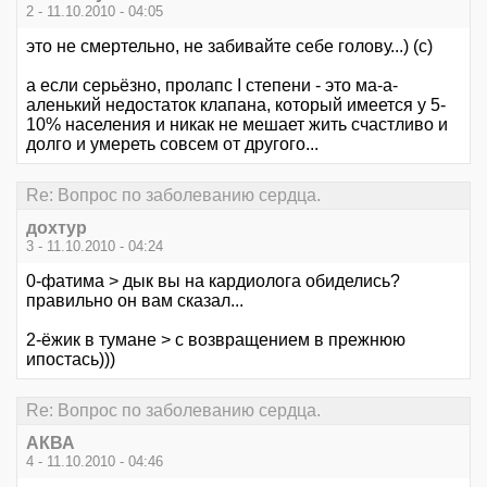
2 - 11.10.2010 - 04:05
это не смертельно, не забивайте себе голову...) (с)
а если серьёзно, пролапс I степени - это ма-а-
аленький недостаток клапана, который имеется у 5-
10% населения и никак не мешает жить счастливо и
долго и умереть совсем от другого...
Re: Вопрос по заболеванию сердца.
дохтур
3 - 11.10.2010 - 04:24
0-фатима > дык вы на кардиолога обиделись?
правильно он вам сказал...
2-ёжик в тумане > с возвращением в прежнюю
ипостась)))
Re: Вопрос по заболеванию сердца.
АКВА
4 - 11.10.2010 - 04:46