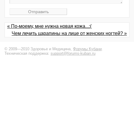
« По-моему, мне нужна новая кожа...:(
Чем лечить царапины на лице от женских ногтей? »
© 2009—2010 Здоровье и Медицина,
Форумы Кубани
.
Техническая поддержка:
support@forums-kuban.ru