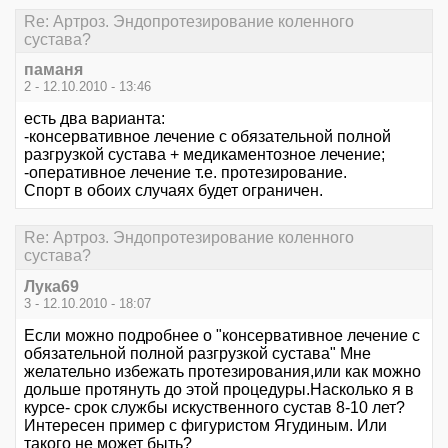
Re: Артроз. Эндопротезирование коленного
сустава?
паманя
2 - 12.10.2010 - 13:46
есть два варианта:
-консервативное лечение с обязательной полной
разгрузкой сустава + медикаментозное лечение;
-оперативное лечение т.е. протезирование.
Спорт в обоих случаях будет ограничен.
Re: Артроз. Эндопротезирование коленного
сустава?
Лука69
3 - 12.10.2010 - 18:07
Если можно подробнее о "консервативное лечение с
обязательной полной разгрузкой сустава" Мне
желательно избежать протезирования,или как можно
дольше протянуть до этой процедуры.Насколько я в
курсе- срок службы искуственного сустав 8-10 лет?
Интересен пример с фигуристом Ягудиным. Или
такого не может быть?