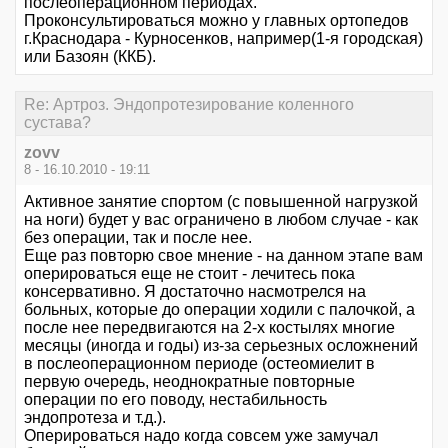
послеоперационном периодах.
Проконсультироваться можно у главных ортопедов
г.Краснодара - Курносенков, например(1-я городская)
или Базоян (ККБ).
Re: Артроз. Эндопротезирование коленного
сустава?
zovv
8 - 16.10.2010 - 19:11
Активное занятие спортом (с повышенной нагрузкой
на ноги) будет у вас ограничено в любом случае - как
без операции, так и после нее.
Еще раз повторю свое мнение - на данном этапе вам
оперироваться еще не стоит - лечитесь пока
консервативно. Я достаточно насмотрелся на
больных, которые до операции ходили с палочкой, а
после нее передвигаются на 2-х костылях многие
месяцы (иногда и годы) из-за серьезных осложнений
в послеоперационном периоде (остеомиелит в
первую очередь, неоднократные повторные
операции по его поводу, нестабильность
эндопротеза и т.д.).
Оперироваться надо когда совсем уже замучал