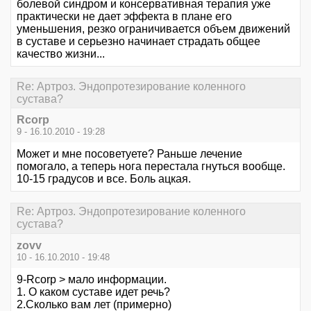
болевой синдром и консервативная терапия уже
практически не дает эффекта в плане его
уменьшения, резко ограничивается объем движений
в суставе и серьезно начинает страдать общее
качество жизни...
Re: Артроз. Эндопротезирование коленного
сустава?
Rcorp
9 - 16.10.2010 - 19:28
Может и мне посоветуете? Раньше лечение
помогало, а теперь нога перестала гнуться вообще.
10-15 градусов и все. Боль ацкая.
Re: Артроз. Эндопротезирование коленного
сустава?
zovv
10 - 16.10.2010 - 19:48
9-Rcorp > мало информации.
1. О каком суставе идет речь?
2.Сколько вам лет (примерно)