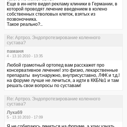
Еще в ин-нете видел рекламу клиники в Германии, в
которой проводят лечение введением в колено
собственных стволовых клеток, взятых из
позвоночника.
Такое реально?..
Re: Артроз. Эндопротезирование коленного
сустава?
паманя
4 - 13.10.2010 - 13:35
Любой грамотный ортопед вам расскажет про
консервативное лечение! это физио, лекарственные
препараты внут.наружно, внутрисуставно, ЛФК и т.д.!
на форуме лучше не лечиться, а идти в ККБ№1 и там
решать свои вопросы по суставам!
Re: Артроз. Эндопротезирование коленного
сустава?
Лука69
5 - 13.10.2010 - 17:09
Я не собираюсь лечиться на форуме, а хочу узнать