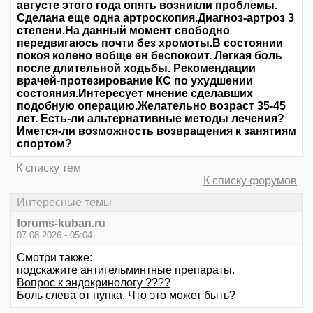
августе этого года опять возникли проблемы.
Сделана еще одна артроскопия.Диагноз-артроз 3
степени.На данный момент свободно
передвигаюсь почти без хромоты.В состоянии
покоя колено вобще ен беспокоит. Легкая боль
после длительной ходьбы. Рекомендации
врачей-протезирование КС по ухудшении
состояния.Интересует мнение сделавших
подобную операцию.Желательно возраст 35-45
лет. Есть-ли альтернативные методы лечения?
Имется-ли возможность возвращения к занятиям
спортом?
К списку тем
К списку форумов
Интересные темы
forums-kuban.ru
07.08.2026 - 05:04
Смотри также:
подскажите антигельминтные препараты.
Вопрос к эндокринологу ????
Боль слева от пупка. Что это может быть?