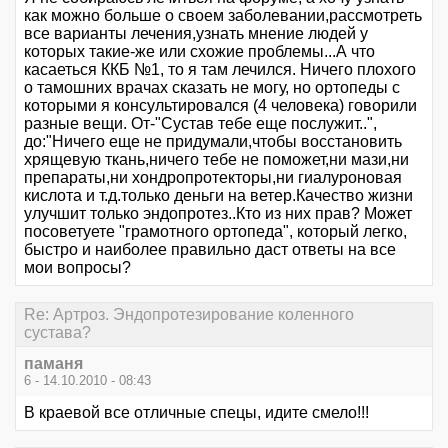
как можно больше о своем заболевании,рассмотреть
все варианты лечения,узнать мнение людей у
которых такие-же или схожие проблемы...А что
касаеться ККБ №1, то я там лечился. Ничего плохого
о тамошних врачах сказать не могу, но ортопеды с
которыми я консультировался (4 человека) говорили
разные вещи. От-"Сустав тебе еще послужит..",
до:"Ничего еще не придумали,чтобы восстановить
хрящевую ткань,ничего тебе не поможет,ни мази,ни
препараты,ни хондропротекторы,ни гиалуроновая
кислота и т.д.только деньги на ветер.Качество жизни
улучшит только эндопротез..Кто из них прав? Может
посоветуете "грамотного ортопеда", который легко,
быстро и наиболее правильно даст ответы на все
мои вопросы?
Re: Артроз. Эндопротезирование коленного
сустава?
паманя
6 - 14.10.2010 - 08:43
В краевой все отличные спецы, идите смело!!!