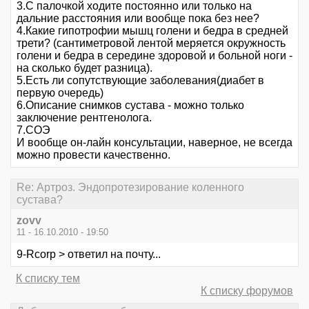
3.С палочкой ходите постоянно или только на
дальние расстояния или вообще пока без нее?
4.Какие гипотрофии мышц голени и бедра в средней
трети? (сантиметровой лентой меряется окружность
голени и бедра в середине здоровой и больной ноги -
на сколько будет разница).
5.Есть ли сопутствующие заболевания(диабет в
первую очередь)
6.Описание снимков сустава - можно только
заключение рентгенолога.
7.СОЭ
И вообще он-лайн консультации, наверное, не всегда
можно провести качественно.
Re: Артроз. Эндопротезирование коленного
сустава?
zovv
11 - 16.10.2010 - 19:50
9-Rcorp > ответил на почту...
К списку тем
К списку форумов