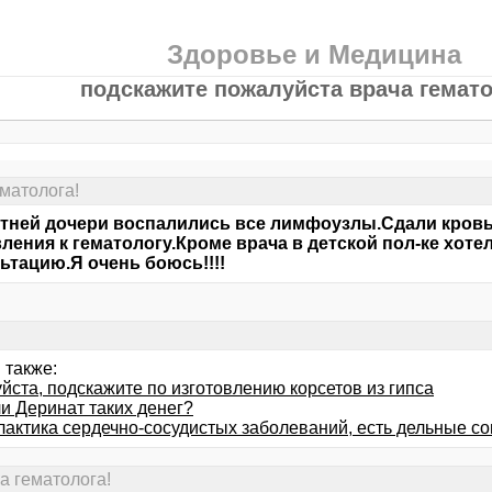
Здоровье и Медицина
подскажите пожалуйста врача гемато
матолога!
етней дочери воспалились все лимфоузлы.Сдали кровь
ления к гематологу.Кроме врача в детской пол-ке хот
ьтацию.Я очень боюсь!!!!
 также:
йста, подскажите по изготовлению корсетов из гипса
и Деринат таких денег?
актика сердечно-сосудистых заболеваний, есть дельные с
а гематолога!