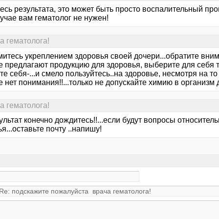
есь результата, это может быть просто воспалительный пр
учае вам гематолог не нужен!
а гематолога!
ймитесь укреплением здоровья своей дочери...обратите вни
 предлагают продукцию для здоровья, выберите для себя ту
е себя-...и смело пользуйтесь..на здоровье, несмотря на то
 нет понимания!!...только не допускайте химию в организм доч
а гематолога!
езультат конечно дождитесь!!...если будут вопросы относител
я...оставьте почту ..напишу!