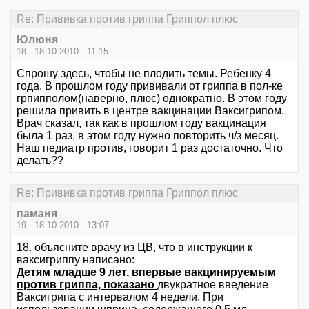
Re: Прививка против гриппа Гриппол плюс
Юлюня
18 - 18.10.2010 - 11:15
Спрошу здесь, чтобы не плодить темы. Ребенку 4
года. В прошлом году прививали от гриппа в пол-ке
грпипполом(наверно, плюс) однократно. В этом году
решила привить в центре вакцинации Ваксигрипом.
Врач сказал, так как в прошлом году вакцинация
была 1 раз, в этом году нужно повторить ч/з месяц.
Наш педиатр против, говорит 1 раз достаточно. Что
делать??
Re: Прививка против гриппа Гриппол плюс
паманя
19 - 18.10.2010 - 13:07
18. объясните врачу из ЦВ, что в инструкции к
ваксигриппу написано:
Детям младше 9 лет, впервые вакцинируемым
против гриппа, показано
двукратное введение
Ваксигрипа с интервалом 4 недели. При