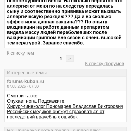
основе куриного белка. На сколько вероятно что
аллергия от меня по на следству передалась
сыну и соотвественно прививка может вызвать
аллергическую реакцию??? Да и на сколько
эффективна данная вакцина??? По опыту
вакцинации на работе данным препаратом
видела массу людей переболевших после
вакцинации гриппом вне сезон с очень высокой
температурой. Заранее спасибо.
К списку тем
1
>
К списку форумов
Интересные темы
forums-kuban.ru
07.08.2026 - 07:30
Смотри также:
Опухает нога. Подскажите.
Хирург-гинеколог Пономарев Владислав Викторович
Российских медиков обяжут страховаться от
последствий врачебных ошибок
Re: Прививка против гриппа Гриппол плюс