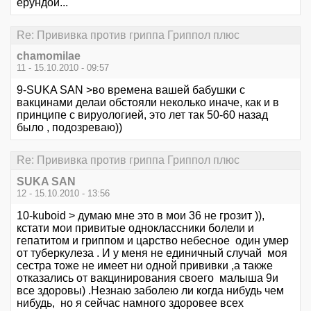
ерундой...
Re: Прививка против гриппа Гриппол плюс
chamomilae
11 - 15.10.2010 - 09:57
9-SUKA SAN >во времена вашей бабушки с
вакцинами делаи обстояли неколько иначе, как и в
принципе с вируологией, это лет так 50-60 назад
было , подозреваю))
Re: Прививка против гриппа Гриппол плюс
SUKA SAN
12 - 15.10.2010 - 13:56
10-kuboid > думаю мне это в мои 36 не грозит )),
кстати мои привитые одноклассники болели и
гепатитом и гриппом и царство небесное один умер
от туберкулеза . И у меня не единичный случай моя
сестра тоже не имеет ни одной прививки ,а также
отказались от вакцинирования своего малыша 9и
все здоровы) .Незнаю заболею ли когда нибудь чем
нибудь, но я сейчас намного здоровее всех