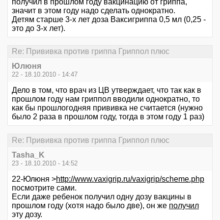
получил в прошлом году вакцинацию от гриппа,
значит в этом году надо сделать однократно.
Детям старше 3-х лет доза Ваксигриппа 0,5 мл (0,25 -
это до 3-х лет).
Re: Прививка против гриппа Гриппол плюс
Юлюня
22 - 18.10.2010 - 14:47
Дело в том, что врач из ЦВ утверждает, что так как в
прошлом году нам гриппол вводили однократно, то
как бы прошлогодняя прививка не считается (нужно
было 2 раза в прошлом году, тогда в этом году 1 раз)
Re: Прививка против гриппа Гриппол плюс
Tasha_K
23 - 18.10.2010 - 14:52
22-Юлюня >
http://www.vaxigrip.ru/vaxigrip/scheme.php
посмотрите сами.
Если даже ребенок получил одну дозу вакцины в
прошлом году (хотя надо было две), он же
получил
эту дозу.