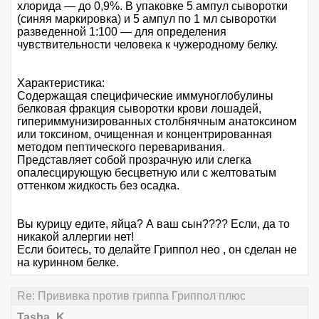
хлорида — до 0,9%. В упаковке 5 ампул сыворотки
(синяя маркировка) и 5 ампул по 1 мл сыворотки
разведенной 1:100 — для определения
чувствительности человека к чужеродному белку.
Характеристика:
Содержащая специфические иммуноглобулины
белковая фракция сыворотки крови лошадей,
гипериммунизированных столбнячным анатоксином
или токсином, очищенная и концентрированная
методом пептического переваривания.
Представляет собой прозрачную или слегка
опалесцирующую бесцветную или с желтоватым
оттенком жидкость без осадка.
Вы курицу едите, яйца? А ваш сын???? Если, да то
никакой аллергии нет!
Если боитесь, то делайте Гриппол нео , он сделан не
на куринном белке.
Re: Прививка против гриппа Гриппол плюс
Tasha_K