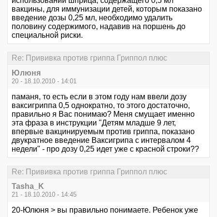
использовании шприца, содержащего 0,5 мл
вакцины, для иммунизации детей, которым показано
введение дозы 0,25 мл, необходимо удалить
половину содержимого, надавив на поршень до
специальной риски.
Re: Прививка против гриппа Гриппол плюс
Юлюня
20 - 18.10.2010 - 14:01
паманя, то есть если в этом году нам ввели дозу
ваксигриппа 0,5 однократно, то этого достаточно,
правильно я Вас понимаю? Меня смущает именно
эта фраза в инструкции "Детям младше 9 лет,
впервые вакцинируемым против гриппа, показано
двукратное введение Ваксигрипа с интервалом 4
недели" - про дозу 0,25 идет уже с красной строки??
Re: Прививка против гриппа Гриппол плюс
Tasha_K
21 - 18.10.2010 - 14:45
20-Юлюня > вы правильно понимаете. Ребенок уже