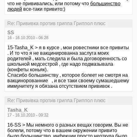
что не прививались, или потому что
большинство
людей
все-таки привито:)
Re: Прививка против гриппа Гриппол плюс
SS
16 - 16.10.2010 - 06:28
15-Tasha_K > я в курсе , мои ровестники все привиты
. И то что я не вакцинированна заслуга моих
родителей , мать следила и была договоренность со
школьной медсестрой , где надо подмазывала
(конфеты коньяк).
Спасибо большинству , которое болеет не смотря на
вакцинорованние , и все таки своему сумашедшему
иммунитету я обязана отсутствием прививок .
Re: Прививка против гриппа Гриппол плюс
Tasha_K
17 - 16.10.2010 - 09:32
16-SS > Мы немного о разных вещах говорим. Вы не
болели, потому что в вашем окружении привито
было большинство, инфекции просто неоткуда было