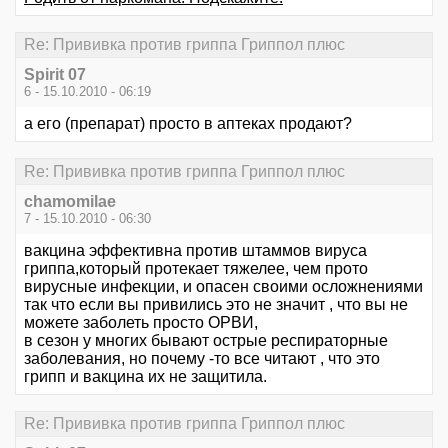
Re: Прививка против гриппа Гриппол плюс
Spirit 07
6 - 15.10.2010 - 06:19
а его (препарат) просто в аптеках продают?
Re: Прививка против гриппа Гриппол плюс
chamomilae
7 - 15.10.2010 - 06:30
вакцина эффективна против штаммов вируса
гриппа,который протекает тяжелее, чем прото
вирусные инфекции, и опасен своими осложнениями
так что если вы привились это не значит , что вы не
можете заболеть просто ОРВИ,
в сезон у многих бывают острые респираторные
заболевания, но почему -то все читают , что это
грипп и вакцина их не защитила.
Re: Прививка против гриппа Гриппол плюс