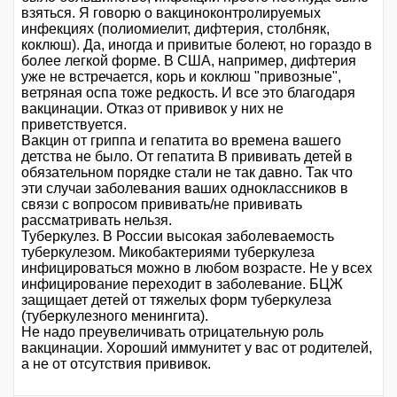
взяться. Я говорю о вакциноконтролируемых
инфекциях (полиомиелит, дифтерия, столбняк,
коклюш). Да, иногда и привитые болеют, но гораздо в
более легкой форме. В США, например, дифтерия
уже не встречается, корь и коклюш "привозные",
ветряная оспа тоже редкость. И все это благодаря
вакцинации. Отказ от прививок у них не
приветствуется.
Вакцин от гриппа и гепатита во времена вашего
детства не было. От гепатита В прививать детей в
обязательном порядке стали не так давно. Так что
эти случаи заболевания ваших одноклассников в
связи с вопросом прививать/не прививать
рассматривать нельзя.
Туберкулез. В России высокая заболеваемость
туберкулезом. Микобактериями туберкулеза
инфицироваться можно в любом возрасте. Не у всех
инфицирование переходит в заболевание. БЦЖ
защищает детей от тяжелых форм туберкулеза
(туберкулезного менингита).
Не надо преувеличивать отрицательную роль
вакцинации. Хороший иммунитет у вас от родителей,
а не от отсутствия прививок.