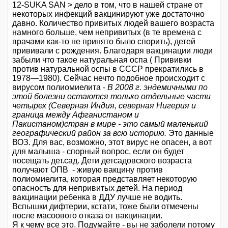
12-SUKA SAN > дело в том, что в нашей стране от
некоторых инфекций вакцинируют уже достаточно
давно. Количество привитых людей вашего возраста
намного больше, чем непривитых (в те времена с
врачами как-то не принято было спорить), детей
прививали с рождения. Благодаря вакцинации люди
забыли что такое натуральная оспа ( Прививки
против натуральной оспы в СССР прекратились в
1978—1980). Сейчас нечто подобное происходит с
вирусом полиомиелита -
В 2008 г. эндемичными по
этой болезни остаются только отдельные части
четырех (Северная Индия, северная Нигерия и
граница между Афганистаном и
Пакистаном)стран в мире - это самый маленький
географический район за всю историю.
Это данные
ВОЗ. Для вас, возможно, этот вирус не опасен, а вот
для малыша - спорный вопрос, если он будет
посещать дет.сад. Дети детсадовского возраста
получают ОПВ - живую вакцину против
полиомиелита, которая представляет некоторую
опасность для непривитых детей. На период
вакцинации ребенка в ДДУ лучше не водить.
Вспышки дифтерии, кстати, тоже были отмечены
после масоового отказа от вакцинации.
Я к чему все это. Подумайте - вы не заболели потому