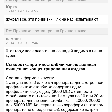
Юрка
1 - 14.10.2010 - 04:55
фуфел все, эти прививки.. Их на нас испытывают
Re: Прививка против гриппа Гриппол плюс
паманя
2 - 14.10.2010 - 07:44
0, автор,у вас аллергия на лошадей видимо а не на
куриц!!!!!
Сыворотка противостолбнячная лошадиная
очищенная концентрированная жидкая
Состав и форма выпуска:
1 ампула по 2, 3 или 5 мл препарата для экстренной
профилактики столбняка содержит одну
профилактическую дозу (3000 МЕ) активности
столбнячного антитоксина; 1 ампула по 10 или 20 мл
препарата для лечения столбняка — 10000, 20000
или 50000 МЕ. Консервант — хлороформ (в готовом
препарате не определяется); содержание натрия