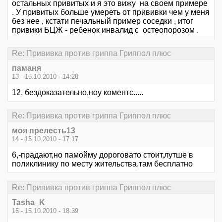
остальных привитых и я это вижу на своем примере
. У привитых больше умереть от прививки чем у меня
без нее , кстати печальный пример соседки , итог
привики БЦЖ - ребенок инвалид с остеопорозом .
Re: Прививка против гриппа Гриппол плюс
паманя
13 - 15.10.2010 - 14:28
12, бездоказательно,ноу коментс.....
Re: Прививка против гриппа Гриппол плюс
моя прелесть13
14 - 15.10.2010 - 17:17
6,-прадают,но памойму дороговато стоит,лутше в
поликлинику по месту жительства,там бесплатно
Re: Прививка против гриппа Гриппол плюс
Tasha_K
15 - 15.10.2010 - 18:39