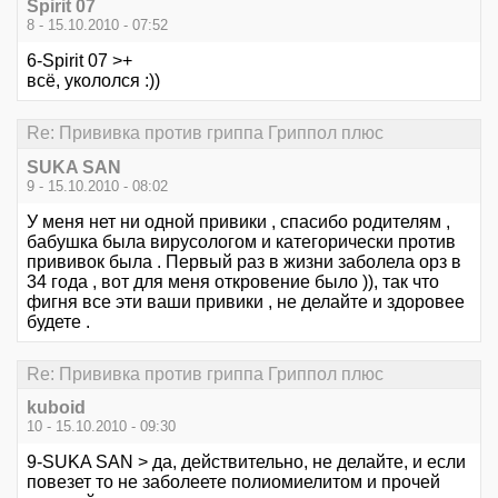
Spirit 07
8 - 15.10.2010 - 07:52
6-Spirit 07 >+
всё, укололся :))
Re: Прививка против гриппа Гриппол плюс
SUKA SAN
9 - 15.10.2010 - 08:02
У меня нет ни одной привики , спасибо родителям ,
бабушка была вирусологом и категорически против
прививок была . Первый раз в жизни заболела орз в
34 года , вот для меня откровение было )), так что
фигня все эти ваши привики , не делайте и здоровее
будете .
Re: Прививка против гриппа Гриппол плюс
kuboid
10 - 15.10.2010 - 09:30
9-SUKA SAN > да, действительно, не делайте, и если
повезет то не заболеете полиомиелитом и прочей