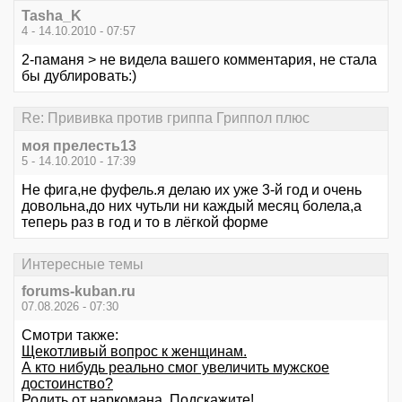
Tasha_K
4 - 14.10.2010 - 07:57
2-паманя > не видела вашего комментария, не стала
бы дублировать:)
Re: Прививка против гриппа Гриппол плюс
моя прелесть13
5 - 14.10.2010 - 17:39
Не фига,не фуфель.я делаю их уже 3-й год и очень
довольна,до них чутьли ни каждый месяц болела,а
теперь раз в год и то в лёгкой форме
Интересные темы
forums-kuban.ru
07.08.2026 - 07:30
Смотри также:
Щекотливый вопрос к женщинам.
А кто нибудь реально смог увеличить мужское
достоинство?
Родить от наркомана. Подскажите!