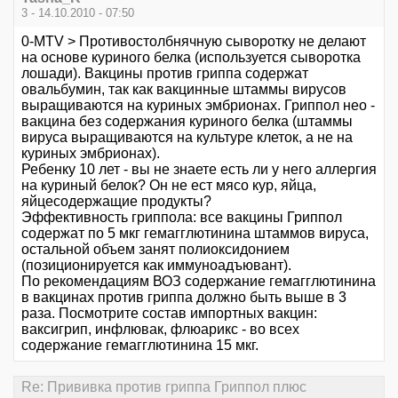
3 - 14.10.2010 - 07:50
0-MTV > Противостолбнячную сыворотку не делают
на основе куриного белка (используется сыворотка
лошади). Вакцины против гриппа содержат
овальбумин, так как вакцинные штаммы вирусов
выращиваются на куриных эмбрионах. Гриппол нео -
вакцина без содержания куриного белка (штаммы
вируса выращиваются на культуре клеток, а не на
куриных эмбрионах).
Ребенку 10 лет - вы не знаете есть ли у него аллергия
на куриный белок? Он не ест мясо кур, яйца,
яйцесодержащие продукты?
Эффективность гриппола: все вакцины Гриппол
содержат по 5 мкг гемагглютинина штаммов вируса,
остальной объем занят полиоксидонием
(позиционируется как иммуноадъювант).
По рекомендациям ВОЗ содержание гемагглютинина
в вакцинах против гриппа должно быть выше в 3
раза. Посмотрите состав импортных вакцин:
ваксигрип, инфлювак, флюарикс - во всех
содержание гемагглютинина 15 мкг.
Re: Прививка против гриппа Гриппол плюс