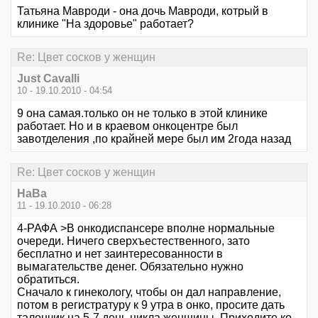
Татьяна Мавроди - она дочь Мавроди, котрый в
клинике "На здоровье" работает?
Re: Цвет сосков у женщин
Just Cavalli
10 - 19.10.2010 - 04:54
9 она самая.только он не только в этой клинике
работает. Но и в краевом онкоцентре был
завотделения ,по крайней мере был им 2года назад
Re: Цвет сосков у женщин
НаВа
11 - 19.10.2010 - 06:28
4-РАФА >В онкодиспансере вполне нормальные
очереди. Ничего сверхъестественного, зато
бесплатно и нет заинтересованности в
вымагательстве денег. Обязательно нужно
обратиться.
Сначало к гинекологу, чтобы он дал направление,
потом в регистратуру к 9 утра в онко, просите дать
талончик на 5-7 день цикла женщины. Приходите ко