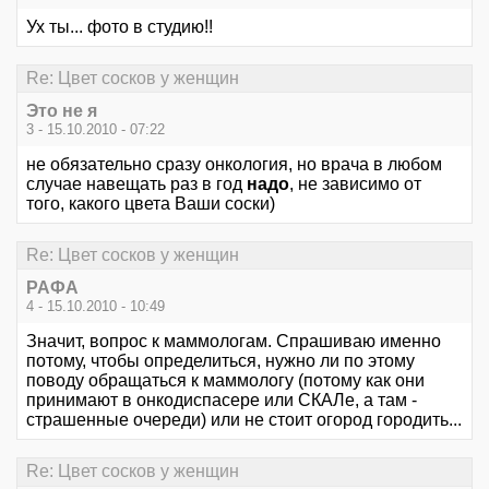
Ух ты... фото в студию!!
Re: Цвет сосков у женщин
Это не я
3 - 15.10.2010 - 07:22
не обязательно сразу онкология, но врача в любом
случае навещать раз в год
надо
, не зависимо от
того, какого цвета Ваши соски)
Re: Цвет сосков у женщин
РАФА
4 - 15.10.2010 - 10:49
Значит, вопрос к маммологам. Спрашиваю именно
потому, чтобы определиться, нужно ли по этому
поводу обращаться к маммологу (потому как они
принимают в онкодиспасере или СКАЛе, а там -
страшенные очереди) или не стоит огород городить...
Re: Цвет сосков у женщин