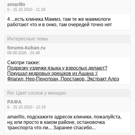
amarillo
5 - 15.10.2010 - 11:19
4 ...есть клиника Маммэ, там те же маммологи
работают что и в онко, там очередей точно нет
Интересные темы
forums-kuban.ru
09.08.2026 - 01:48
Смотри также:
Подрезку уздечки языка у взрослых делают?
Покушал кедровых орешков из Ашана :(
Флагил, Нео-Пенотран, Простакор, Экстракт Алоэ
Re: Цвет сосков у женщин
РАФА
6 - 15.10.2010 - 12:19
amarillo, подскажите адресок клиники, пожалуйста,
ну, или просто в каком районе, остановочка
транспорта что-ли... Заранее спасибо...