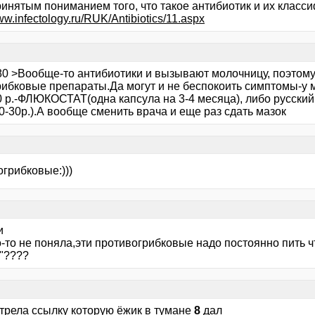
инятым пониманием того, что такое антибиотик и их класси
www.infectology.ru/RUK/Antibiotics/11.aspx
80 >Вообще-то антибиотики и вызывают молочницу, поэтому
рибковые препараты.Да могут и не беспокоить симптомы-у 
0 р.-ФЛЮКОСТАТ(одна капсула на 3-4 месяца), либо русск
0-30р.).А вообще сменить врача и еще раз сдать мазок
грибковые:)))
и
о-то не поняла,эти противогрибковые надо постоянно пить чт
"????
трела ссылку которую ёжик в тумане
8
дал