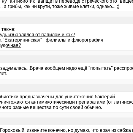
. ну "антибиотик" вапщет в переводе с греческого это "ве
... а грибы, как ни крути, тоже живые клетки, однако... ;)
 также:
удь избавлялся от папилом и как?
а "Екатерининская" , филиалы и флюрография
удочная?
и задумалась...Врача вообщем надо ещё "попытать" расспро
ет.
тибиотики предназначены для уничтожения бактерий.
уничтожаются антимикотическими препаратами (от латинског
много разные вещества по сути своей обычно.
 Гороховый, извините конечно, но думаю, что врач из сабжа