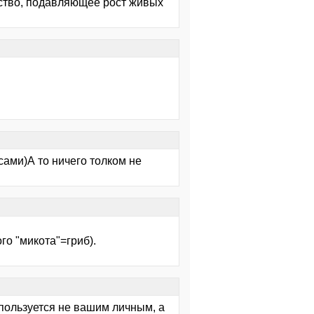
щество, подавляющее рост живых
сами)А то ничего толком не
о "микота"=гриб).
 пользуется не вашим личным, а