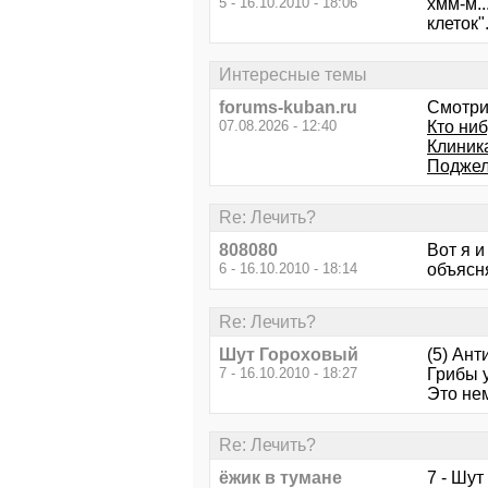
5 - 16.10.2010 - 18:06
хмм-м..
клеток"
Интересные темы
forums-kuban.ru
Смотри
07.08.2026 - 12:40
Кто ниб
Клиник
Поджел
Re: Лечить?
808080
Вот я 
6 - 16.10.2010 - 18:14
объясня
Re: Лечить?
Шут Гороховый
(5) Ан
7 - 16.10.2010 - 18:27
Грибы 
Это не
Re: Лечить?
ёжик в тумане
7 - Шут