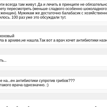
ти всегда там живут. Да и лечить в принципе не обязательно
иету пересмотреть (меньше сладкого особенно шоколадного)
у женщин). Мужикам же достаточно балабасик с хозяйствен
лось. 100 раз уже это обсуждали тут.
роховый
ла в архиве,не нашла.Так вот а врач хочет антибиотики назн
ь...
ие на...ен антибиотики супротив грибов???
такого врача однозначно. :)