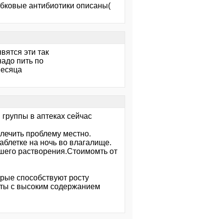
рибковые антибиотики описаны(
вятся эти так
адо пить по
месяца
 группы в аптеках сейчас
лечить проблему местно.
аблетке на ночь во влагалище.
чшего растворения.Стоимомть от
орые способствуют росту
укты с высоким содержанием