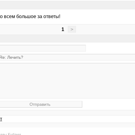
о всем большое за ответы!
1
>
т
умы Кубани
.