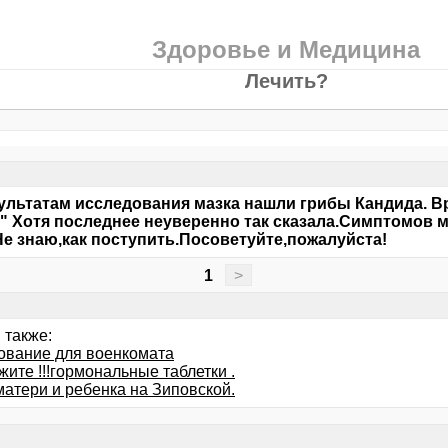
Здоровье и Медицина
Лечить?
ультатам исследования мазка нашли грибы Кандида. В
" Хотя последнее неуверенно так сказала.Симптомов м
е знаю,как поступить.Посоветуйте,пожалуйста!
1
>
 также:
ование для военкомата
ите !!!гормональные таблетки .
матери и ребенка на Зиповской.