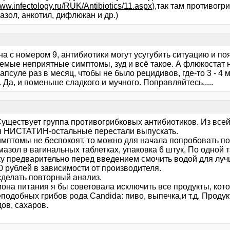
www.infectology.ru/RUK/Antibiotics/11.aspx
),так там противог
азол, анкотил, дифлюкан и др.)
а с номером 9, антибиотики могут усугубить ситуацию и поя
емые неприятные симптомы, зуд и всё такое. А флюкостат н
апсуле раз в месяц, чтобы не было рецидивов, где-то 3 - 4 
 Да, и поменьше сладкого и мучного. Поправляйтесь.....
Существует группа противогрибковых антибиотиков. Из всей
я НИСТАТИН-остальные перестали выпускать.
имптомы не беспокоят, то можно для начала попробовать по
азол в вагинальных таблетках, упаковка 6 штук, По одной т
ку предварительно перед введением смочить водой для лу
0 рублей в зависимости от производителя.
сделать повторный анализ.
иона питания я бы советовала исключить все продукты, кот
подобных грибов рода Candida: пиво, выпечка,и т.д. Прод
ов, сахаров.