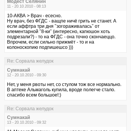
Модест Селянин
11 - 20.10.2010 - 08:13
10-АКВА > Врач - есесно.
Ну врач, без ФГДС - ващпе ничё грить не станет. А
если аффтра три дня "зогораживалась" от
элементарной "8-ки" (интересно, капюшон хоть
подрезали?) - то на ФГДС - она точно скончаеццо.
Впрочем, если сильно прижмёт - то и на
колоноскопию подпишешсо )))
Re: Сорвала желудок
Сумнакай
12 - 20.10.2010 - 09:30
Нет, у меня рвоты нет, со стулом тож все нормально.
В аптеке Альмаголь купила, вроде полегче стало.
спасибо всем большое!:)
Re: Сорвала желудок
Сумнакай
13 - 20.10.2010 - 09:32