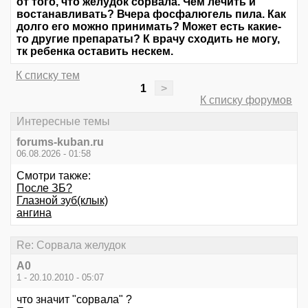
от того, что желудок сорвала. Чем лечить и
востанавливать? Вчера фосфалюгель пила. Как
долго его можно принимать? Может есть какие-
то другие препараты? К врачу сходить не могу,
тк ребенка оставить нескем.
К списку тем
1
>
К списку форумов
Интересные темы
forums-kuban.ru
06.08.2026 - 01:58
Смотри также:
После ЗБ?
Глазной зуб(клык)
ангина
Re: Сорвала желудок
А0
1 - 20.10.2010 - 05:07
что значит "сорвала" ?