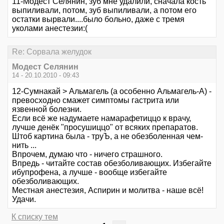
11-Модест Селянин, зуб мне удалили, сначала кость
выпиливали, потом, зуб выпиливали, а потом его
остатки вырвали....было больно, даже с тремя
уколами анестезии:(
Re: Сорвала желудок
Модест Селянин
14 - 20.10.2010 - 09:43
12-Сумнакай > Альмагель (а особенно Альмагель-А) -
превосходно смажет симптомы гастрита или
язвенной болезни.
Если всё же надумаете намарафетиццо к врачу,
лучше денёк "просушиццо" от всяких препаратов.
Штоб картина была - труЪ, а не обезболенная чем-
нить ...
Впрочем, думаю что - ничего страшного.
Впредь - читайте состав обезболивающих. Избегайте
ибупрофена, а лучше - вообще избегайте
обезболивающих.
Местная анестезия, Аспирин и молитва - наше всё!
Удачи.
К списку тем