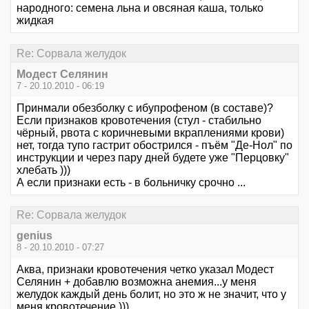
народного: семена льна и овсяная каша, только
жидкая
Re: Сорвала желудок
Модест Селянин
7 - 20.10.2010 - 06:19
Принмали обезболку с ибупрофеном (в составе)?
Если признаков кровотечения (стул - стабильно
чёрный, рвота с коричневыми вкраплениями крови)
нет, тогда тупо гастрит обострился - пъём "Де-Нол" по
инструкции и через пару дней будете уже "Перцовку"
хлебать )))
А если признаки есть - в больничку срочно ...
Re: Сорвала желудок
genius
8 - 20.10.2010 - 07:27
Аква, признаки кровотечения четко указал Модест
Селянин + добавлю возможна анемия...у меня
желудок каждый день болит, но это ж не значит, что у
меня кровотечение )))