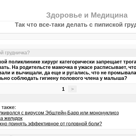
Здоровье и Медицина
Так что все-таки делать с пипиской гр
ой грудничка?
кой поликлинике хирург категорически запрещает трога
ать. На родительсте мамочка в ужасе расписывает, что
али и вычищали, да еще и ругались, что не промывала 
ьно соблюдать гигиену полового члена у малыша?
1
>
 также:
алкиволся с вирусом Эбщтейн-Барр или мононуклиоз
а желудок
жно принять эффективное от головной боли?