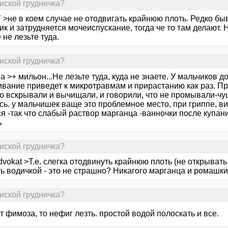
пиской грудничка?
>не в коем случае не отодвигать крайнюю плоть. Редко быв
к и затрудняется мочеиспускание, тогда че то там делают. Н
не лезьте туда.
пиской грудничка?
a >+ мильон...Не лезьте туда, куда не знаете. У мальчиков 
гивание приведет к микротравмам и прирастанию как раз. П
о вскрывали и вычищали, и говорили, что не промывали-чуш
сь. у мальчишек ваще это проблемное место, при гриппе, в
я -так что слабый раствор марганца -ванночки после купан
ь
пиской грудничка?
dvokat >Т.е. слегка отодвинуть крайнюю плоть (не открыват
ь водичкой - это не страшно? Никагого марганца и ромашк
пиской грудничка?
т фимоза, то нефиг лезть. простой водой полоскать и все.