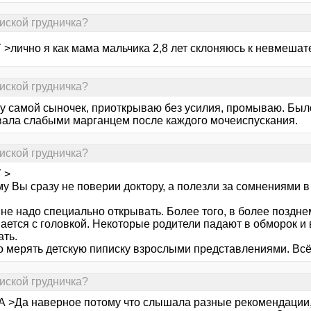
пиской грудничка?
>лично я как мама мальчика 2,8 лет склоняюсь к невмешате
пиской грудничка?
 у самой сыночек, приоткрываю без усилия, промываю. Был
ала слабыми марганцем после каждого мочеиспускания.
пиской грудничка?
 >
у Вы сразу не поверии доктору, а полезли за сомнениями в 
 не надо специально открывать. Более того, в более поздн
ется с головкой. Некоторые родители падают в обморок и в
ать.
о мерять детскую пиписку взрослыми представлениями. Всё
пиской грудничка?
А >Да наверное потому что слышала разные рекомендации,