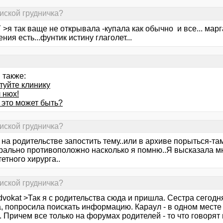
пиской грудничка?
>я так ваще не открывала -купала как обычно и все... мар
ния есть...фунтик истину глаголет...
 также:
туйте клинику
 нюх!
 это может быть?
пиской грудничка?
на родительстве запостить тему..или в архиве порыться-та
рально противоположно насколько я помню..Я высказала м
етного хирурга..
пиской грудничка?
dvokat >Так я с родительства сюда и пришла. Сестра сегодн
а, попросила поискать информацию. Караул - в одном месте
. Причем все только на форумах родителей - то что говорят 