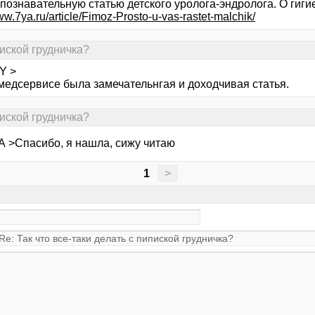
ознавательную статью детского уролога-эндролога. О гигие
ww.7ya.ru/article/Fimoz-Prosto-u-vas-rastet-malchik/
пиской грудничка?
Y >
медсервисе была замечательнгая и доходчивая статья.
пиской грудничка?
А >Спасибо, я нашла, сижу читаю
1
>