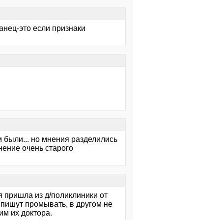
ганец-это если признаки
м были... но мнения разделились
нение очень старого
я пришла из д/поликлиники от
 пишут промывать, в другом не
им их доктора.