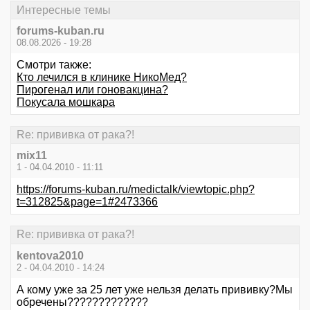
Интересные темы
forums-kuban.ru
08.08.2026 - 19:28
Смотри также:
Кто лечился в клинике НикоМед?
Пирогенал или гоновакцина?
Покусала мошкара
Re: прививка от рака?!
mix11
1 - 04.04.2010 - 11:11
https://forums-kuban.ru/medictalk/viewtopic.php?
t=312825&page=1#2473366
Re: прививка от рака?!
kentova2010
2 - 04.04.2010 - 14:24
А кому уже за 25 лет уже нельзя делать прививку?Мы
обречены?????????????