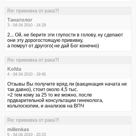
Re: прививка от рака?!
Танатолог
3 - 04.04.2010 - 14:29
2... Ой, не берите эти глупости в голову, ну сделают
они эту дорогостоящую прививку,
а помрут от другого( не дай Бог конечно)
Re: прививка от рака?!
Kofda
4 - 04.04.2010 - 19:45
Отзывы Вы получите вряд ли (вакцинация начата не
так давно), стоит около 4,5 тыс.
>2 тем кому за 25 то же можно, после
прдварительной консультации гинеколога,
кольпоскопии, и анализов на ВПЧ
Re: прививка от рака?!
millenkas
5 - 04.04.2010 - 20:23