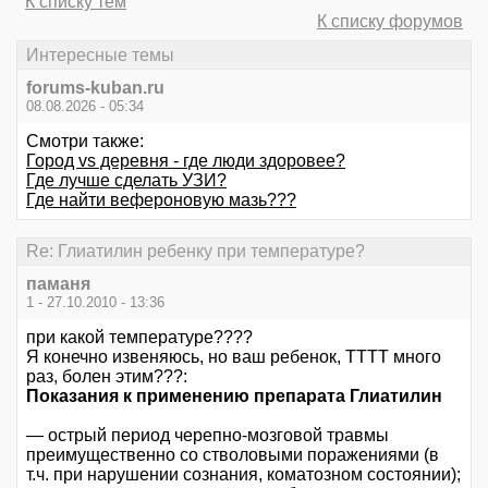
К списку тем
К списку форумов
Интересные темы
forums-kuban.ru
08.08.2026 - 05:34
Смотри также:
Город vs деревня - где люди здоровее?
Где лучше сделать УЗИ?
Где найти вефероновую мазь???
Re: Глиатилин ребенку при температуре?
паманя
1 - 27.10.2010 - 13:36
при какой температуре????
Я конечно извеняюсь, но ваш ребенок, ТТТТ много
раз, болен этим???:
Показания к применению препарата Глиатилин
— острый период черепно-мозговой травмы
преимущественно со стволовыми поражениями (в
т.ч. при нарушении сознания, коматозном состоянии);