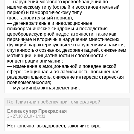
— нарушения мозгового кровообращения по
ишемическому типу (острый и восстановительный
период) и геморрагическому типу
(восстановительный период);
— дегенеративные и инволюционные
психоорганические синдромы и последствия
цереброваскулярной недостаточности, такие как
первичные и вторичные нарушения мнестических
функций, характеризующиеся нарушениями памяти,
спутанностью сознания, дезориентацией, снижением
мотивации, инициативности и способности к
концентрации внимания;
— изменения в эмоциональной и поведенческой
сфере: эмоциональная лабильность, повышенная
раздражительность, снижение интереса; старческая
псевдомеланхолия;
— мультиинфарктная деменция.
Re: Глиатилин ребенку при температуре?
Елена супер Прекрасная
2 - 27.10.2010 - 14:31
Нет конечно, выздоровеет, закончите курс.