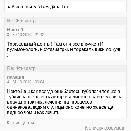
забыла почту
fxfxev@mail.ru
Re: Фтизиатр
Некто1
3 - 30.10.2010 - 21:42
Торакальный центр ) Там они все в кучке ) И
пульмонологи, и фтизиатры, и торакальщики до кучи
)
Re: Фтизиатр
паманя
4 - 31.10.2010 - 06:04
Некто1 вы как всегда ошибаетесь!тубологи только в
тубдиспансере есть,автор вы имеете право сменить
врача,но тактика лечения пат.процесса
одинакова.людям с улицы оно конечно за всегда
виднее чем и как лечить!
К списку тем
К списку форумов