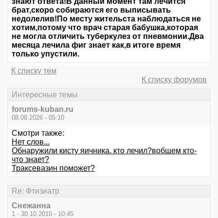
знают ответа!В данный момент там лечится
брат,скоро собираются его выписывать
недолелив!По месту жительста наблюдаться не
хотим,потому что врач старая бабушка,которая
не могла отличить туберкулез от пневмонии.Два
месяца лечила фиг знает как,в итоге время
только упустили.
К списку тем
К списку форумов
Интересные темы
forums-kuban.ru
08.08.2026 - 05:10
Смотри также:
Нет слов...
Обнаружили кисту яичника. кто лечил?вобщем кто-
что знает?
Траксевазин поможет?
Re: Фтизиатр
Cнежанна
1 - 30.10.2010 - 10:45