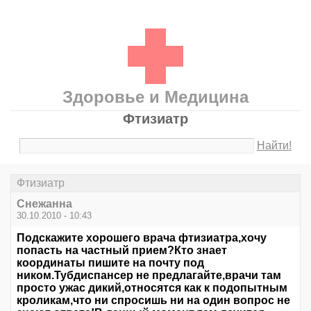
Здоровье и Медицина
Фтизиатр
Найти!
Фтизиатр
Cнежанна
30.10.2010 - 10:43
Подскажите хорошего врача фтизиатра,хочу
попасть на частный прием?Кто знает
координаты пишите на почту под
ником.Тубдиспансер не предлагайте,врачи там
просто ужас дикий,относятся как к подопытным
кроликам,что ни спросишь ни на один вопрос не