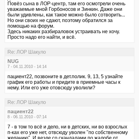
Повёз сына в ЛОР-центр, там его осмотрели очень
уважаемые мной Горбоносов и Зинкин. Даже они
были удивлены, как такое можно было сотворить...
Но они своих не сдают, поэтому обратился за
помощью на форум.
Здесь никаких разбираловок устраивать не хочу.
Просто надо его найти, и всё.
Re: ЛОР Шакуло
NUG
7 - 04.11.2010 - 14:14
пациент22, позвоните в дет.полик. 9, 13, 5 узнайте
график его работы и придите в приемные часы к
нему. Или его уже отовсюду уволили?
Re: ЛОР Шакуло
пациент22
8 - 06.11.2010 - 07:14
7 - в том то всё и дело, ни в детских, ни во взрослых
п-ках его уже нет, отвсюду уволен "по собственному
желанию". И везде со скандалами по жалобе от