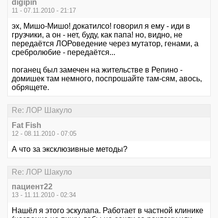
digipin
11 - 07.11.2010 - 21:17
эх, Мишо-Мишо! докатилсо! говорил я ему - иди в
грузчики, а он - нет, буду, как папа! но, видно, не
передаётся ЛОРоведение через мутатор, генами, а
сребролюбие - передаётся...
поганец был замечен на жительстве в Репино -
домишек там немного, поспрошайте там-сям, авось,
обрящете.
Re: ЛОР Шакуло
Fat Fish
12 - 08.11.2010 - 07:05
А что за эксклюзивные методы?
Re: ЛОР Шакуло
пациент22
13 - 11.11.2010 - 02:34
Нашёл я этого эскулапа. Работает в частной клинике