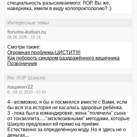
специальность разыскиваемого: ЛОР. Вы же,
наверняка, имели в виду колопроктологию? :)
Интересные темы
forums-kuban.ru
06.08.2026 - 19:14
Смотри также:
Огромная проблема-ЦИСТИТ!!!!
Как побороть синдром раздражённого кишечника
Позвоничник
Re: ЛОР Шакуло
пациент22
6 - 04.11.2010 - 07:43
4 - возможно, я бы и посмеялся вместе с Вами, если
бы вся эта история не касалась здоровья ребёнка.
3 - пока был в командировке, жена "полечила" сына
от тонзиллита....."эксклюзивными" методами, которые
Шакуло предложил ей прямо на приёме.
Естественно за определённую мзду. Но я здесь не о
деньгах...