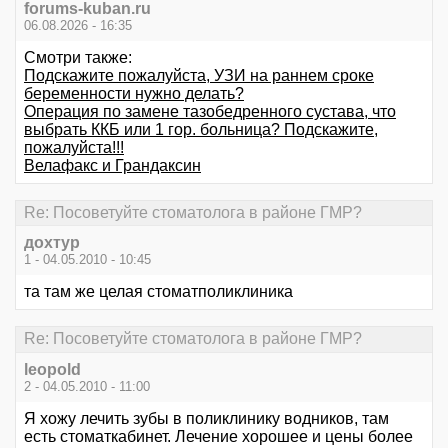
forums-kuban.ru
06.08.2026 - 16:35
Смотри также:
Подскажите пожалуйста, УЗИ на раннем сроке
беременности нужно делать?
Операция по замене тазобедренного сустава, что
выбрать ККБ или 1 гор. больница? Подскажите,
пожалуйста!!!
Велафакс и Грандаксин
Re: Посоветуйте стоматолога в районе ГМР?
дохтур
1 - 04.05.2010 - 10:45
та там же целая стоматполиклиника
Re: Посоветуйте стоматолога в районе ГМР?
leopold
2 - 04.05.2010 - 11:00
Я хожу лечить зубы в поликлинику водников, там
есть стоматкабинет. Лечение хорошее и цены более