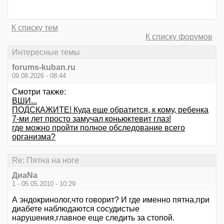
К списку тем
К списку форумов
Интересные темы
forums-kuban.ru
09.08.2026 - 08:44
Смотри также:
ВШИ...
ПОДСКАЖИТЕ! Куда еще обратится, к кому, ребенка
7-ми лет просто замучал коньюктевит глаз!
где можно пройти полное обследование всего
организма?
Re: Пятна на ноге
ДиаNa
1 - 05.05.2010 - 10:29
А эндокринолог,что говорит? И где именно пятна,при
диабете наблюдаются сосудистые
нарушения,главное еще следить за стопой.